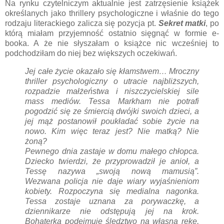
Na rynku czytelniczym aktualnie jest zatrzęsienie książek
określanych jako thrillery psychologiczne i właśnie do tego
rodzaju literackiego zalicza się pozycja pt.
Sekret matki
, po
którą miałam przyjemność ostatnio sięgnąć w formie e-
booka. A że nie słyszałam o książce nic wcześniej to
podchodziłam do niej bez większych oczekiwań.
Jej całe życie okazało się kłamstwem… Mroczny
thriller psychologiczny o utracie najbliższych,
rozpadzie małżeństwa i niszczycielskiej sile
mass mediów.
Tessa Markham nie potrafi
pogodzić się ze śmiercią dwójki swoich dzieci, a
jej mąż postanowił poukładać sobie życie na
nowo. Kim więc teraz jest? Nie matką? Nie
żoną?
Pewnego dnia zastaje w domu małego chłopca.
Dziecko twierdzi, że przyprowadził je anioł, a
Tessę nazywa „swoją nową mamusią”.
Wezwana policja nie daje wiary wyjaśnieniom
kobiety.
Rozpoczyna się medialna nagonka.
Tessa zostaje uznana za porywaczkę, a
dziennikarze nie odstępują jej na krok.
Bohaterka podejmuje śledztwo na własną rękę,