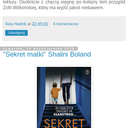
lektury. Osobiście z chęcią sięgnę po kolejny tom przygód
Zofii Wilkońskiej, który ma wyjść jakoś niebawem.
Asia Hadzik
at
22:49:00
4 komentarze:
Udostępnij
czwartek, 24 października 2019
"Sekret matki" Shalini Boland