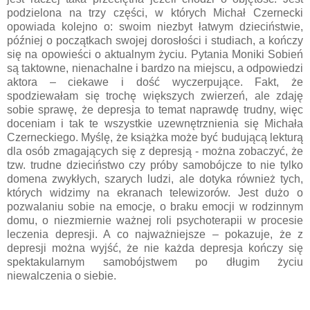
podzielona na trzy części, w których Michał Czernecki
opowiada kolejno o: swoim niezbyt łatwym dzieciństwie,
później o początkach swojej dorosłości i studiach, a kończy
się na opowieści o aktualnym życiu. Pytania Moniki Sobień
są taktowne, nienachalne i bardzo na miejscu, a odpowiedzi
aktora – ciekawe i dość wyczerpujące. Fakt, że
spodziewałam się trochę większych zwierzeń, ale zdaję
sobie sprawę, że depresja to temat naprawdę trudny, więc
doceniam i tak te wszystkie uzewnętrznienia się Michała
Czerneckiego. Myślę, że książka może być budującą lekturą
dla osób zmagających się z depresją - można zobaczyć, że
tzw. trudne dzieciństwo czy próby samobójcze to nie tylko
domena zwykłych, szarych ludzi, ale dotyka również tych,
których widzimy na ekranach telewizorów. Jest dużo o
pozwalaniu sobie na emocje, o braku emocji w rodzinnym
domu, o niezmiernie ważnej roli psychoterapii w procesie
leczenia depresji. A co najważniejsze – pokazuje, że z
depresji można wyjść, że nie każda depresja kończy się
spektakularnym samobójstwem po długim życiu
niewalczenia o siebie.