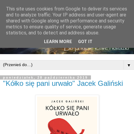
This site uses cookies from Google to deliver its services
and to analyze traffic. Your IP address and user-agent are
shared with Google along with performance and security
metrics to ensure quality of service, generate usage
statistics, and to detect and address abuse.
LEARN MORE
GOT IT
▼
poniedziałek, 28 października 2019
"Kółko się pani urwało" Jacek Galiński