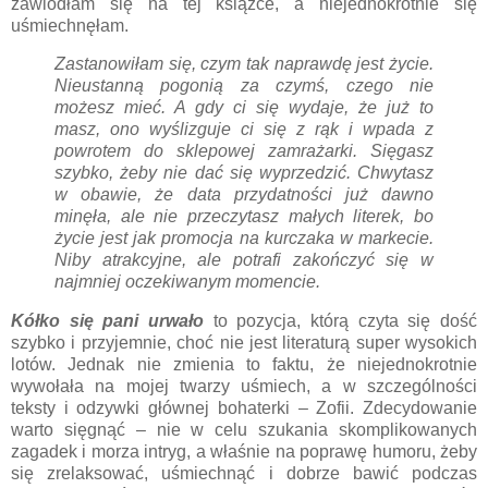
zawiodłam się na tej książce, a niejednokrotnie się
uśmiechnęłam.
Zastanowiłam się, czym tak naprawdę jest życie.
Nieustanną pogonią za czymś, czego nie
możesz mieć. A gdy ci się wydaje, że już to
masz, ono wyślizguje ci się z rąk i wpada z
powrotem do sklepowej zamrażarki. Sięgasz
szybko, żeby nie dać się wyprzedzić. Chwytasz
w obawie, że data przydatności już dawno
minęła, ale nie przeczytasz małych literek, bo
życie jest jak promocja na kurczaka w markecie.
Niby atrakcyjne, ale potrafi zakończyć się w
najmniej oczekiwanym momencie.
Kółko się pani urwało
to pozycja, którą czyta się dość
szybko i przyjemnie, choć nie jest literaturą super wysokich
lotów. Jednak nie zmienia to faktu, że niejednokrotnie
wywołała na mojej twarzy uśmiech, a w szczególności
teksty i odzywki głównej bohaterki – Zofii. Zdecydowanie
warto sięgnąć – nie w celu szukania skomplikowanych
zagadek i morza intryg, a właśnie na poprawę humoru, żeby
się zrelaksować, uśmiechnąć i dobrze bawić podczas