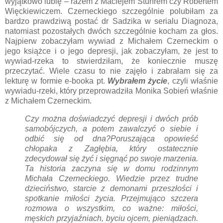
wyjątkowo lubię – razem z Maciejem Stuhrem czy Robertem
Więckiewiczem. Czerneckiego szczególnie polubiłam za
bardzo prawdziwą postać dr Sadzika w serialu Diagnoza,
natomiast pozostałych dwóch szczególnie kocham za głos.
Najpierw zobaczyłam wywiad z Michałem Czerneckim o
jego książce i o jego depresji, jak zobaczyłam, że jest to
wywiad-rzeka to stwierdziłam, że koniecznie muszę
przeczytać. Wiele czasu to nie zajęło i zabrałam się za
lekturę w formie e-booka pt.
Wybrałem życie
, czyli właśnie
wywiadu-rzeki, który przeprowadziła Monika Sobień właśnie
z Michałem Czerneckim.
Czy można doświadczyć depresji i dwóch prób
samobójczych, a potem zawalczyć o siebie i
odbić się od dna?Poruszająca opowieść
chłopaka z Zagłębia, który ostatecznie
zdecydował się żyć i sięgnąć po swoje marzenia.
Ta historia zaczyna się w domu rodzinnym
Michała Czerneckiego. Wiedzie przez trudne
dzieciństwo, starcie z demonami przeszłości i
spotkanie miłości życia. Przejmująco szczera
rozmowa o wszystkim, co ważne: miłości,
męskich przyjaźniach, byciu ojcem, pieniądzach.