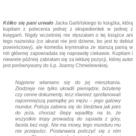
Kółko się pani urwało
Jacka Garlińskiego to książka, którą
kupiłam z polecenia jednej z ekspedientek w jednej z
księgarń. Nigdy wcześniej nie słyszałam o tej książce ani
tego nazwiska (co akurat nie jest dziwne, bo jest to debiut
powieściowy), ale komedia kryminalna ze starszą panią w
roli głównej zapowiadała się naprawdę ciekawie. Kupiłam i
niewiele później zabrałam się za lekturę pozycji, której autor
jest porównywany do ś.p. Joanny Chmielewskiej.
Najpierw włamano się do jej mieszkania.
Złodzieje nie tylko ukradli pieniądze, biżuterię
czy cenne dokumenty, lecz również sprofanowali
najcenniejszą pamiątkę po mężu – jego galowy
mundur. Policja zabiera się do śledztwa jak pies
do jeża, chociaż ślepy wpadłby na to, że
wszystkie tropy prowadzą do sąsiada z góry,
faceta bez nogi. Nie ma mowy, tego munduru mu
nie przepuści. Postanawia policzyć się z nim