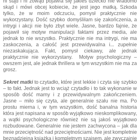
ni stąd i ni zowąd pojawia się jakieś dziecko nie wiadomo
skąd i mówi obcej kobiecie, że jest jego matką. Szkoda
tylko, że w moim odczuciu, pomysł praktycznie nie
wykorzystany. Dość szybko domyśliłam się zakończenia, a
intrygi i akcji nie było zbyt wiele. Jasne, bardzo fajnie, że
pojawił się motyw manipulacji faktami przez media, ale
jednak to nie wszystko. Praktycznie nie ma intrygi, nie ma
zaskoczenia, a całość jest przewidywalna i... zupełnie
niezaskakująca. Fakt, pomysł ciekawy, ale jednak
praktycznie nie wykorzystany. Motyw psychologiczny –
owszem jest, ale jednak thrillera w tym wszystkim nie ma za
grosz.
Sekret matki
to czytadło, które jest lekkie i czyta się szybko
– to fakt. Jednak jest to wciąż czytadło i to tak wykonanie w
sposób dość marny i z przewidywalnym zakończeniem.
Jasne – miło się czyta, ale generalnie szału nie ma. Po
prostu mierna i, w tym wszystkim, dość banalna historia
która jest napisana w sposób wyjątkowo nieskomplikowany,
a wątki psychologiczne również nie są jakoś wyjątkowo
rozbudowane. Generalnie nie jestem zachwycona – jak dla
mnie przeciętność nad przeciętnościami. Nie jest kompletnie
beznadziejną książką i kompletnym szajsem, ale zwyczajnie