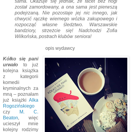
sama. Okazuje się jednak, że facet bez nogi
został zamordowany, a ona sama jest pierwszą
podejrzaną. Nie pozostaje jej nic innego, jak
chwycić rączkę wiernego wózka zakupowego i
rozpocząć własne śledztwo. Warszawskie
bandziory, strzeżcie się! Nadchodzi Zofia
Wilkońska, postrach klubów seniora!
opis wydawcy
Kółko się pani
urwało
to już
kolejna książka
z kategorii
komedii
kryminalnych za
mną – poznałam
już książki
Alka
Rogozińskiego
czy
M. C.
Beaton
, więc
ucieszył mnie
kolejny rodzimy