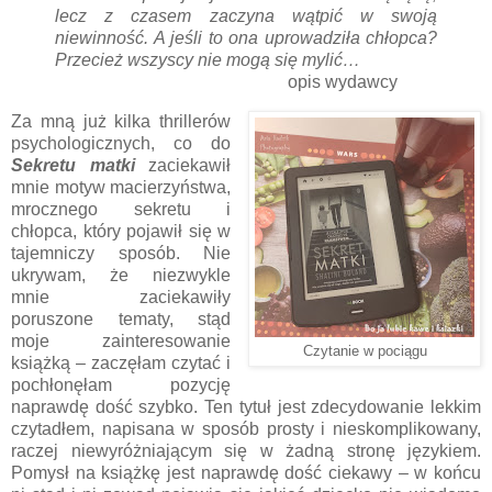
lecz z czasem zaczyna wątpić w swoją
niewinność. A jeśli to ona uprowadziła chłopca?
Przecież wszyscy nie mogą się mylić…
opis wydawcy
Za mną już kilka thrillerów
psychologicznych, co do
Sekretu matki
zaciekawił
mnie motyw macierzyństwa,
mrocznego sekretu i
chłopca, który pojawił się w
tajemniczy sposób. Nie
ukrywam, że niezwykle
mnie zaciekawiły
poruszone tematy, stąd
moje zainteresowanie
Czytanie w pociągu
książką – zaczęłam czytać i
pochłonęłam pozycję
naprawdę dość szybko. Ten tytuł jest zdecydowanie lekkim
czytadłem, napisana w sposób prosty i nieskomplikowany,
raczej niewyróżniającym się w żadną stronę językiem.
Pomysł na książkę jest naprawdę dość ciekawy – w końcu