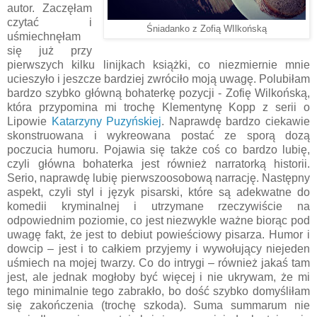
autor. Zaczęłam
czytać i
Śniadanko z Zofią WIlkońską
uśmiechnęłam
się już przy
pierwszych kilku linijkach książki, co niezmiernie mnie
ucieszyło i jeszcze bardziej zwróciło moją uwagę. Polubiłam
bardzo szybko główną bohaterkę pozycji - Zofię Wilkońską,
która przypomina mi trochę Klementynę Kopp z serii o
Lipowie
Katarzyny Puzyńskiej
. Naprawdę bardzo ciekawie
skonstruowana i wykreowana postać ze sporą dozą
poczucia humoru. Pojawia się także coś co bardzo lubię,
czyli główna bohaterka jest również narratorką historii.
Serio, naprawdę lubię pierwszoosobową narrację. Następny
aspekt, czyli styl i język pisarski, które są adekwatne do
komedii kryminalnej i utrzymane rzeczywiście na
odpowiednim poziomie, co jest niezwykle ważne biorąc pod
uwagę fakt, że jest to debiut powieściowy pisarza. Humor i
dowcip – jest i to całkiem przyjemy i wywołujący niejeden
uśmiech na mojej twarzy. Co do intrygi – również jakaś tam
jest, ale jednak mogłoby być więcej i nie ukrywam, że mi
tego minimalnie tego zabrakło, bo dość szybko domyśliłam
się zakończenia (trochę szkoda). Suma summarum nie