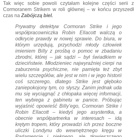
Tak więc sobie powoli czytałam kolejne części serii z
Cormoranem Strikem w roli głównej – w końcu przyszedł
czas na
Zabójczą biel.
Prywatny detektyw Cormoran Strike i jego
współpracowniczka Robin Ellacott walczą o
odkrycie prawdy w nowej sprawie. Do biura, w
którym urzędują, przychodzi młody człowiek
imieniem Billy z prośbą o pomoc w zbadaniu
zbrodni, której – jak sądzi – był świadkiem w
dzieciństwie. Młodzieniec najwyraźniej cierpi na
zaburzenia psychiczne, nie pamięta też zbyt
wielu szczegółów, ale jest w nim i w jego historii
coś szczerego, dlatego Strike jest głęboko
zaniepokojony tym, co słyszy. Zanim jednak uda
mu się wyciągnąć z chłopaka więcej informacji,
ten wybiega z gabinetu w panice. Próbując
wyjaśnić opowieść Billy’ego, Cormoran Strike i
Robin Ellacott – kiedyś jego asystentka, a
obecnie współpartnerka w interesach – idą
krętym tropem, który prowadzi ich przez boczne
uliczki Londynu do wewnętrznego kręgu w
Parlamencie i pięknego, ale złowieszczego