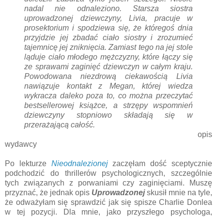
nadal nie odnaleziono. Starsza siostra
uprowadzonej dziewczyny, Livia, pracuje w
prosektorium i spodziewa się, że któregoś dnia
przyjdzie jej zbadać ciało siostry i zrozumieć
tajemnicę jej zniknięcia. Zamiast tego na jej stole
ląduje ciało młodego mężczyzny, które łączy się
ze sprawami zaginięć dziewczyn w całym kraju.
Powodowana niezdrową ciekawością Livia
nawiązuje kontakt z Megan, której wiedza
wykracza daleko poza to, co można przeczytać
bestsellerowej książce, a strzępy wspomnień
dziewczyny stopniowo składają się w
przerażającą całość.
opis
wydawcy
Po lekturze
Nieodnalezionej
zaczęłam dość sceptycznie
podchodzić do thrillerów psychologicznych, szczególnie
tych związanych z porwaniami czy zaginięciami. Muszę
przyznać, że jednak opis
Uprowadzonej
skusił mnie na tyle,
że odważyłam się sprawdzić jak się spisze Charlie Donlea
w tej pozycji. Dla mnie, jako przyszłego psychologa,