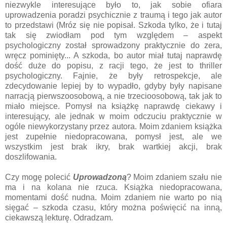
niezwykle interesujące było to, jak sobie ofiara
uprowadzenia poradzi psychicznie z traumą i tego jak autor
to przedstawi (Mróz się nie popisał. Szkoda tylko, że i tutaj
tak się zwiodłam pod tym względem – aspekt
psychologiczny został sprowadzony praktycznie do zera,
wręcz pominięty... A szkoda, bo autor miał tutaj naprawdę
dość duże do popisu, z racji tego, że jest to thriller
psychologiczny. Fajnie, że były retrospekcje, ale
zdecydowanie lepiej by to wypadło, gdyby były napisane
narracją pierwszoosobową, a nie trzecioosobową, tak jak to
miało miejsce. Pomysł na książkę naprawdę ciekawy i
interesujący, ale jednak w moim odczuciu praktycznie w
ogóle niewykorzystany przez autora. Moim zdaniem książka
jest zupełnie niedopracowana, pomysł jest, ale we
wszystkim jest brak ikry, brak wartkiej akcji, brak
doszlifowania.
Czy mogę polecić
Uprowadzoną
? Moim zdaniem szału nie
ma i na kolana nie rzuca. Książka niedopracowana,
momentami dość nudna. Moim zdaniem nie warto po nią
sięgać – szkoda czasu, który można poświęcić na inną,
ciekawszą lekturę. Odradzam.