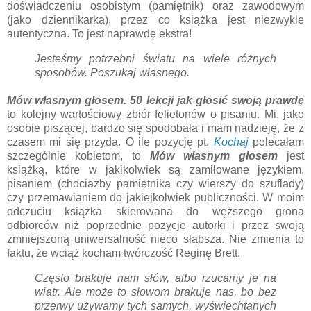
doświadczeniu osobistym (pamiętnik) oraz zawodowym
(jako dziennikarka), przez co książka jest niezwykle
autentyczna. To jest naprawdę ekstra!
Jesteśmy potrzebni światu na wiele różnych
sposobów. Poszukaj własnego.
Mów własnym głosem. 50 lekcji jak głosić swoją prawdę
to kolejny wartościowy zbiór felietonów o pisaniu. Mi, jako
osobie piszącej, bardzo się spodobała i mam nadzieję, że z
czasem mi się przyda. O ile pozycję pt.
Kochaj
polecałam
szczególnie kobietom, to
Mów własnym głosem
jest
książką, które w jakikolwiek są zamiłowane językiem,
pisaniem (chociażby pamiętnika czy wierszy do szuflady)
czy przemawianiem do jakiejkolwiek publiczności. W moim
odczuciu książka skierowana do węższego grona
odbiorców niż poprzednie pozycje autorki i przez swoją
zmniejszoną uniwersalność nieco słabsza. Nie zmienia to
faktu, że wciąż kocham twórczość Reginę Brett.
Często brakuje nam słów, albo rzucamy je na
wiatr. Ale może to słowom brakuje nas, bo bez
przerwy używamy tych samych, wyświechtanych