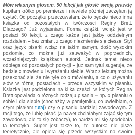
Mów własnym głosem. 50 lekcji jak głosić swoją prawdę
kupiłam krótko po premierze i niewiele później zaczęłam ją
czytać. Od początku przeczuwałam, że to będzie nieco inna
książka od pozostałych w twórczości Reginy Brett.
Dlaczego? Już wyjaśniam. Forma książki, wciąż jest w
postaci 50 lekcji, z czego każda jest jakby oddzielnym
rozdziałem – bez zmian, z czego niezmiernie się cieszę. Styl
oraz język pisarki wciąż na takim samym, dość wysokim
poziomie, co można już zauważyć w poprzednich,
wcześniejszych książkach autorki. Jednak temat nieco
odbiega od pozostałych pozycji – już sam tytuł sugeruje, że
będzie o mówieniu i wyrażaniu siebie. Wraz z lekturą można
przekonać się, że nie tyle co o mówieniu, a co o używaniu
słów w różnej postaciach – przede wszystkim w pisaniu.
Książka jest podzielona na kilka części, w których Regina
Brett opowiada o różnych rodzaju pisania – np. o pisaniu o
sobie i dla siebie (chociażby w pamiętniku, co uwielbiam, o
czym pisałam
tutaj
) czy o pisaniu bardziej zawodowym. Z
racji tego, że lubię pisać (a nawet chciałabym zająć się tym
zawodowo, ale to się zobaczy), to bardzo mi się spodobała
ta tematyka. Super jest także to, że autorka nie pisze
teoretycznie, ale opiera się przede wszystkim na swoim