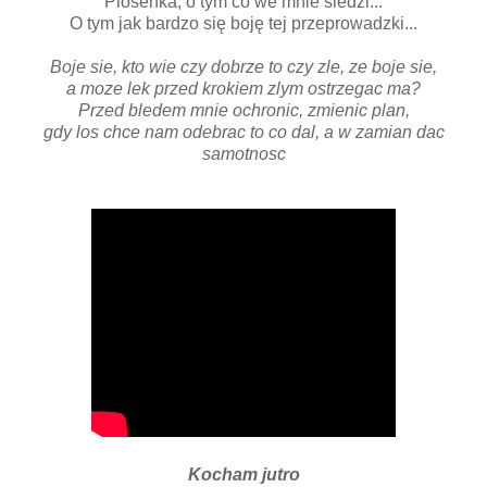
Piosenka, o tym co we mnie siedzi...
O tym jak bardzo się boję tej przeprowadzki...
Boje sie, kto wie czy dobrze to czy zle, ze boje sie,
a moze lek przed krokiem zlym ostrzegac ma?
Przed bledem mnie ochronic, zmienic plan,
gdy los chce nam odebrac to co dal, a w zamian dac
samotnosc
Kocham jutro