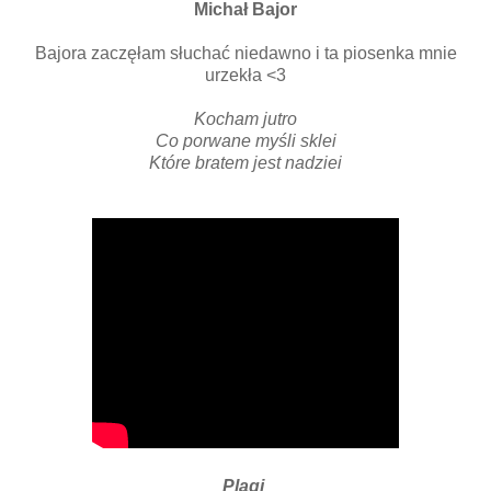
Michał Bajor
Bajora zaczęłam słuchać niedawno i ta piosenka mnie
urzekła <3
Kocham jutro
Co porwane myśli sklei
Które bratem jest nadziei
Plagi