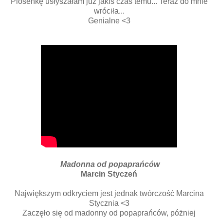
Piosenkę usłyszałam już jakiś czas temu... Teraz do mnie
wróciła...
Genialne <3
Madonna od popaprańców
Marcin Styczeń
Największym odkryciem jest jednak twórczość Marcina
Stycznia <3
Zaczęło się od madonny od popaprańców, póżniej