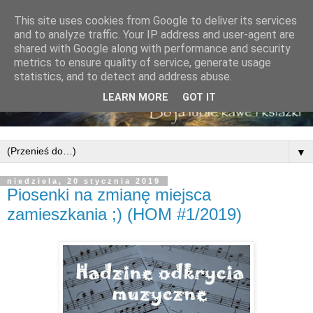
This site uses cookies from Google to deliver its services
and to analyze traffic. Your IP address and user-agent are
shared with Google along with performance and security
metrics to ensure quality of service, generate usage
statistics, and to detect and address abuse.
LEARN MORE
GOT IT
▼
niedziela, 20 stycznia 2019
Piosenki na zmianę miejsca
zamieszkania ;) (HOM #1/2019)