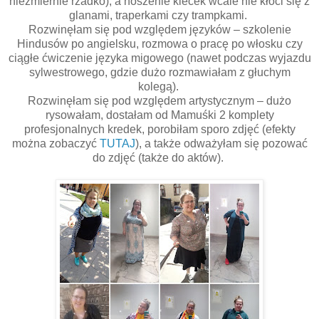
niezmiernie rzadko), a noszenie kiecek wcale nie kłóci się z
glanami, traperkami czy trampkami.
Rozwinęłam się pod względem języków – szkolenie
Hindusów po angielsku, rozmowa o pracę po włosku czy
ciągłe ćwiczenie języka migowego (nawet podczas wyjazdu
sylwestrowego, gdzie dużo rozmawiałam z głuchym
kolegą).
Rozwinęłam się pod względem artystycznym – dużo
rysowałam, dostałam od Mamuśki 2 komplety
profesjonalnych kredek, porobiłam sporo zdjęć (efekty
można zobaczyć
TUTAJ
), a także odważyłam się pozować
do zdjęć (także do aktów).