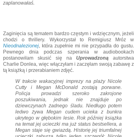
zaplanowałaś.
Zaginięcia są tematem bardzo częstym i wdzięcznym, jeżeli
chodzi o thrillery. Wykorzystał to Remigiusz Mróz w
Nieodnalezionej
, która zupełnie mi nie przypadła do gustu.
Pewnego dnia podczas szperania w audiobookach
postanowiłam skusić się na
Uprowadzoną
autorstwa
Charlie Donlea, więc włączyłam i zaczęłam swoją zabawę z
tą książką i przerabianiem zdjęć.
W trakcie wakacyjnej imprezy na plaży Nicole
Cutty i Megan McDonald zostają porwane.
Policja prowadzi szeroko zakrojone
poszukiwania, jednak nie znajduje po
dziewczynach żadnego śladu. Niedługo potem
ledwo żywa Megan cudem ucieka z bunkra
ukrytego w głębokim lesie. Rok później książka
na temat jej ucieczki ma już status bestsellera, a
Megan staje się gwiazdą. Historię jej triumfalnej
ucieczki zaburza tylko jeden szczegół: Nicole