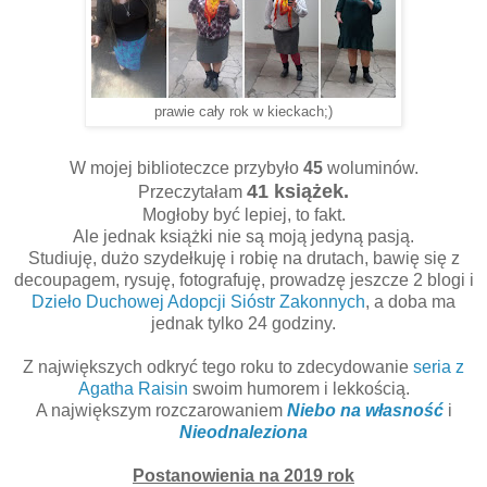
prawie cały rok w kieckach;)
W mojej biblioteczce przybyło
45
woluminów.
41 książek.
Przeczytałam
Mogłoby być lepiej, to fakt.
Ale jednak książki nie są moją jedyną pasją.
Studiuję, dużo szydełkuję i robię na drutach, bawię się z
decoupagem, rysuję, fotografuję, prowadzę jeszcze 2 blogi i
Dzieło Duchowej Adopcji Sióstr Zakonnych
, a doba ma
jednak tylko 24 godziny.
Z największych odkryć tego roku to zdecydowanie
seria z
Agatha Raisin
swoim humorem i lekkością.
A największym rozczarowaniem
Niebo na własność
i
Nieodnaleziona
Postanowienia na 2019 rok