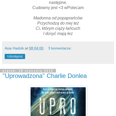
następne.
Cudowny jest <3 wPolecam
Madonna od popaprańców
Przychodzą do niej też
Ci, którym ciąży łańcuch
I dosyć mają łez
Asia Hadzik
at
08:04:00
3 komentarze:
Udostępnij
piątek, 18 stycznia 2019
"Uprowadzona" Charlie Donlea