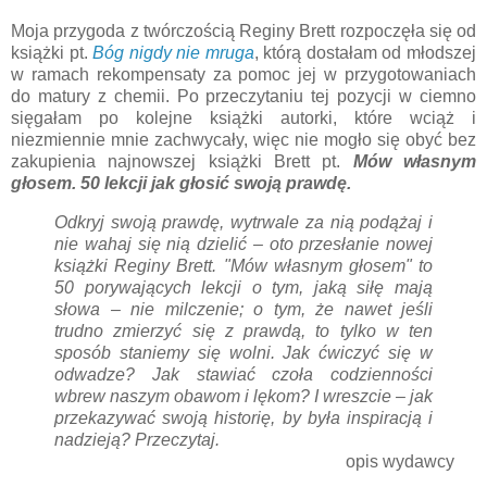
Moja przygoda z twórczością Reginy Brett rozpoczęła się od
książki pt.
Bóg nigdy nie mruga
, którą dostałam od młodszej
w ramach rekompensaty za pomoc jej w przygotowaniach
do matury z chemii. Po przeczytaniu tej pozycji w ciemno
sięgałam po kolejne książki autorki, które wciąż i
niezmiennie mnie zachwycały, więc nie mogło się obyć bez
zakupienia najnowszej książki Brett pt.
Mów własnym
głosem. 50 lekcji jak głosić swoją prawdę.
Odkryj swoją prawdę, wytrwale za nią podążaj i
nie wahaj się nią dzielić – oto przesłanie nowej
książki Reginy Brett. "Mów własnym głosem" to
50 porywających lekcji o tym, jaką siłę mają
słowa – nie milczenie; o tym, że nawet jeśli
trudno zmierzyć się z prawdą, to tylko w ten
sposób staniemy się wolni. Jak ćwiczyć się w
odwadze? Jak stawiać czoła codzienności
wbrew naszym obawom i lękom? I wreszcie – jak
przekazywać swoją historię, by była inspiracją i
nadzieją? Przeczytaj.
opis wydawcy