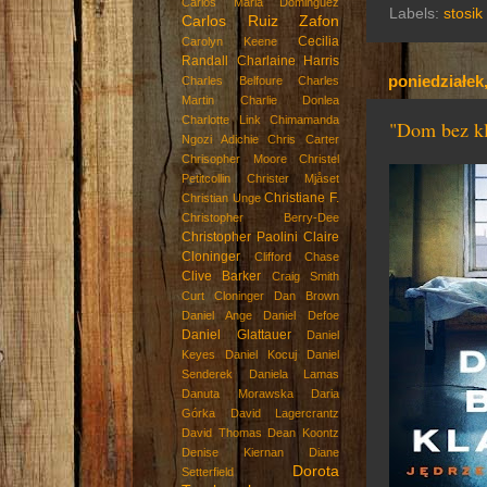
Carlos Maria Dominguez
Labels:
stosik
Carlos Ruiz Zafon
Cecilia
Carolyn Keene
Randall
Charlaine Harris
poniedziałek,
Charles Belfoure
Charles
Martin
Charlie Donlea
Charlotte Link
Chimamanda
"Dom bez kl
Ngozi Adichie
Chris Carter
Chrisopher Moore
Christel
Petitcollin
Christer Mjåset
Christiane F.
Christian Unge
Christopher Berry-Dee
Christopher Paolini
Claire
Cloninger
Clifford Chase
Clive Barker
Craig Smith
Curt Cloninger
Dan Brown
Daniel Ange
Daniel Defoe
Daniel Glattauer
Daniel
Keyes
Daniel Kocuj
Daniel
Senderek
Daniela Lamas
Danuta Morawska
Daria
Górka
David Lagercrantz
David Thomas
Dean Koontz
Denise Kiernan
Diane
Dorota
Setterfield