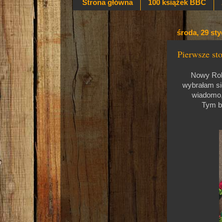
Strona główna
100 książek BBC
środa, 29 st
Pierwsze st
Nowy Rok 
wybrałam si
wiadomo,
Tym b