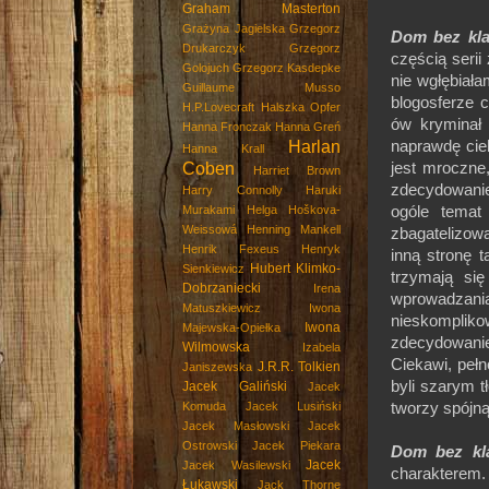
Graham Masterton
Grażyna Jagielska
Grzegorz
Dom bez kl
Drukarczyk
Grzegorz
częścią serii
Golojuch
Grzegorz Kasdepke
nie wgłębiała
Guillaume Musso
blogosferze 
H.P.Lovecraft
Halszka Opfer
ów kryminał
Hanna Fronczak
Hanna Greń
Harlan
naprawdę cie
Hanna Krall
Coben
jest mroczne
Harriet Brown
zdecydowani
Harry Connolly
Haruki
Murakami
Helga Hoškova-
ogóle temat
Weissowá
Henning Mankell
zbagatelizow
Henrik Fexeus
Henryk
inną stronę 
Hubert Klimko-
Sienkiewicz
trzymają się
Dobrzaniecki
Irena
wprowadzania 
Matuszkiewicz
Iwona
nieskomplik
Iwona
Majewska-Opiełka
zdecydowanie
Wilmowska
Izabela
Ciekawi, pełn
J.R.R. Tolkien
Janiszewska
byli szarym t
Jacek Galiński
Jacek
Komuda
Jacek Lusiński
tworzy spójn
Jacek Masłowski
Jacek
Ostrowski
Jacek Piekara
Dom bez kl
Jacek
Jacek Wasilewski
charakterem. 
Łukawski
Jack Thorne