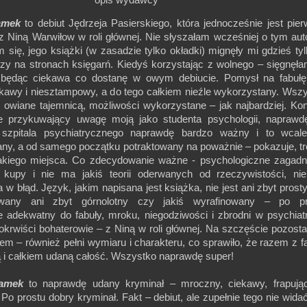
amek
to debiut Jędrzeja Pasierskiego, która jednocześnie jest pie
 z Niną Warwiłow w roli głównej. Nie słyszałam wcześniej o tym aut
m się, jego książki (w zasadzie tylko okładki) mignęły mi gdzieś ty
czy na stronach księgarń. Kiedyś korzystając z wolnego – sięgnęł
 będąc ciekawa co dostanę w owym debiucie. Pomysł na fabułę 
kawy i niesztampowy, a do tego całkiem nieźle wykorzystany. Wsz
, owiane tajemnicą, możliwości wykorzystane – jak najbardziej. Ko
e przykuwający uwagę moją jako studenta psychologii, naprawd
 szpitala psychiatrycznego naprawdę bardzo ważny i to wcale
any, a od samego początku potraktowany na poważnie – pokazuje, t
takiego miejsca. Co zdecydowanie ważne - psychologiczne zagadn
 kupy i nie ma jakiś teorii oderwanych od rzeczywistości, n
w błąd. Język, jakim napisana jest książka, nie jest ani zbyt prost
owany ani zbyt górnolotny czy jakiś wyrafinowany – po pr
 adekwatny do fabuły, mroku, niegodziwości i zbrodni w psychiat
okrwiści bohaterowie – z Niną w roli głównej. Na szczęście pozostal
łem – również pełni wymiaru i charakteru, co sprawiło, że razem z f
ą i całkiem udaną całość. Wszystko naprawdę super!
amek
to naprawdę udany kryminał – mroczny, ciekawy, frapując
Po prostu dobry kryminał. Fakt – debiut, ale zupełnie tego nie widać