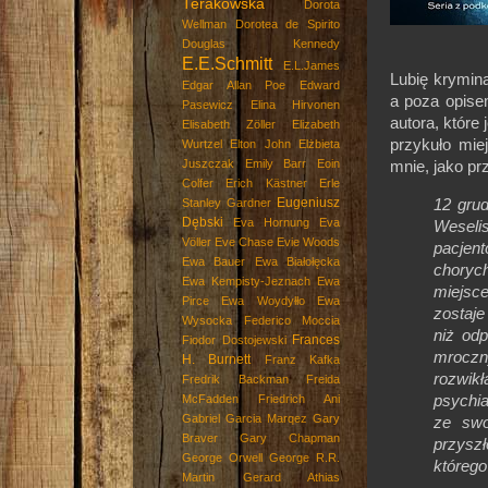
Terakowska
Dorota
Wellman
Dorotea de Spirito
Douglas Kennedy
E.E.Schmitt
E.L.James
Lubię krymina
Edgar Allan Poe
Edward
a poza opis
Pasewicz
Elina Hirvonen
autora, które
Elisabeth Zöller
Elizabeth
przykuło mie
Wurtzel
Elton John
Elżbieta
Juszczak
Emily Barr
Eoin
mnie, jako p
Colfer
Erich Kästner
Erle
Eugeniusz
12 grud
Stanley Gardner
Dębski
Eva Hornung
Eva
Weseli
Völler
Eve Chase
Evie Woods
pacjent
Ewa Bauer
Ewa Białołęcka
choryc
Ewa Kempisty-Jeznach
Ewa
miejsce
Pirce
Ewa Woydyłło
Ewa
zostaje
Wysocka
Federico Moccia
niż od
Frances
Fiodor Dostojewski
mroczny
H. Burnett
Franz Kafka
rozwik
Fredrik Backman
Freida
psychia
McFadden
Friedrich Ani
Gabriel Garcia Marqez
Gary
ze swo
Braver
Gary Chapman
przysz
George Orwell
George R.R.
któ
Martin
Gerard Athias