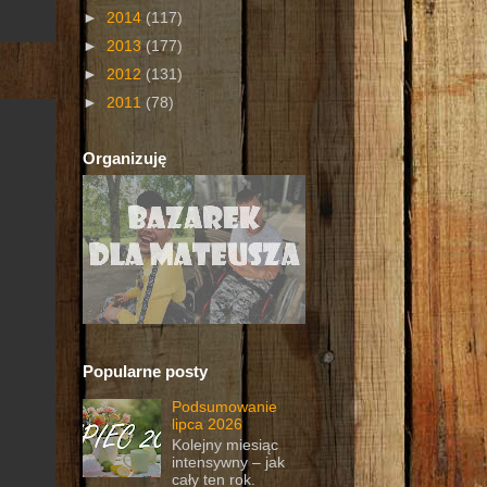
►
2014
(117)
►
2013
(177)
►
2012
(131)
►
2011
(78)
Organizuję
Popularne posty
Podsumowanie
lipca 2026
Kolejny miesiąc
intensywny – jak
cały ten rok.