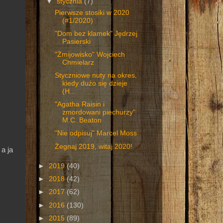
▼
stycznia
(7)
Pierwsze stosiki w 2020
(#1/2020)
"Dom bez klamek" Jędrzej
Pasierski
"Żmijowisko" Wojciech
Chmielarz
Styczniowe nuty na okres,
kiedy dużo się dzieje
(H...
"Agatha Raisin i
zmordowani piechurzy"
M.C. Beaton
"Nie odpisuj" Marcel Moss
Żegnaj 2019, witaj 2020!
a ja
►
2019
(40)
►
2018
(42)
►
2017
(62)
►
2016
(130)
►
2015
(89)