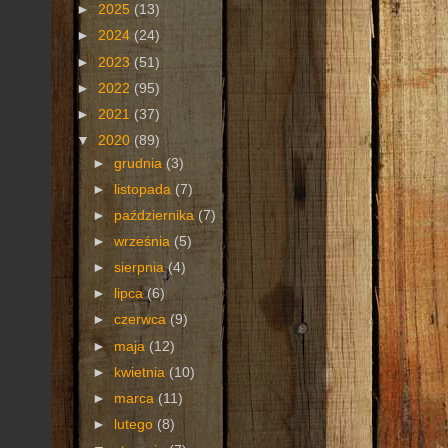
►
2025
(13)
►
2024
(24)
►
2023
(51)
►
2022
(95)
►
2021
(37)
▼
2020
(89)
►
grudnia
(3)
►
listopada
(7)
►
października
(7)
►
września
(5)
►
sierpnia
(4)
►
lipca
(6)
►
czerwca
(9)
►
maja
(12)
►
kwietnia
(10)
►
marca
(11)
►
lutego
(8)