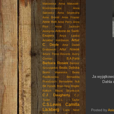
Makowska
Anna Matusiak-
Rześniowiecka
Anna
Sakowicz
Anna Snoekstra
Anne Brontë
Anne Frasier
Anne Holt
Anne Perry
Anne
Rice
Annie Jackson
Antoine de Saint-
Anonyma
Exupery
Anya Lipska
Artur
Arnaldur Indriðason
C. Doyle
Artur Daniel
Artur Nowak
Grabowski
Arturo Perez-Reverte
Avery
B.A.Paris
Corman
Barbara Rosiek
Bartosz
Beata Dębska
Szczygielski
Beata Majewska
Beata
Ja wyjątkowo
Pawlikowska
Bernadeta
Dahla u
Prandzioch
Bernadette Noll
Bill Hybels
Brian King
Brigitte
Kolloch
Błażej Strzelczyk
C.J. Daugherty
C.J.
Tudor
C.L. Taylor
C.S.Lewis
Camilla
Läckberg
Posted by
Asi
Carlo Nesti