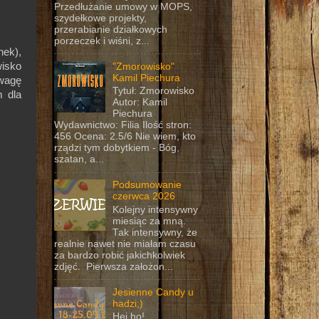
Przedłużanie umowy w MOPS,
szydełkowe projekty,
przerabianie działkowych
porzeczek i wiśni, z...
nek),
isko
"Zmorowisko"
Kamil Piechura
uwagę
Tytuł: Zmorowisko
m dla
Autor: Kamil
Piechura
Wydawnictwo: Filia Ilość stron:
456 Ocena: 2.5/6 Nie wiem, kto
rządzi tym dobytkiem - Bóg,
szatan, a...
Podsumowanie
czerwca 2026
Kolejny intensywny
miesiąc za mną.
Tak intensywny, że
realnie nawet nie miałam czasu
za bardzo robić jakichkolwiek
zdjęć. Pierwsza założon...
Jesienne Candy u
hadzi;)
Hej ho!