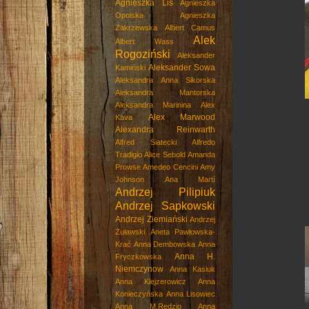
Agnieszka Lis
Agnieszka
Opolska
Agnieszka
Zakrzewska
Albert Camus
Alek
Albert Wass
Rogoziński
Aleksander
Aleksander Sowa
Kamiński
Aleksandra Anna Sikorska
Aleksandra Mantorska
Aleksandra Marinina
Alex
Alex Marwood
Kava
Alexandra Reinwarth
Alfred Siatecki
Alfredo
Tradigio
Alice Sebold
Amanda
Prowse
Amedeo Cencini
Amy
Johnson
Ana Martí
Andrzej Pilipiuk
Andrzej Sapkowski
Andrzej Ziemiański
Andrzej
Żuławski
Aneta Pawłowska-
Krać
Anna Dembowska
Anna
Anna H.
Fryczkowska
Niemczynow
Anna Kasiuk
Anna Klejzerowicz
Anna
Konieczyńska
Anna Lisowiec
Anna M.Rędzio
Anna