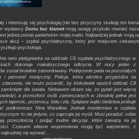
ły i interesuję się psychologią (nie bez przyczyny studiuję ten kieru
em wydawcy
Domu bez klamek
moją uwagę przykuło również nazw
 jest jednocześnie panieńskim mojej matki. Najbardziej jednak moją 
jsce akcji – szpital psychiatryczny, który jest miejscem ciekawy
rzyszłego psychologa.
nia rano pielęgniarka na oddziale C8 szpitala psychiatrycznego w
skach dokonuje makabrycznego odkrycia. W nocy jeden z
ów został brutalnie zamordowany. Podejrzenie pada na pozostałych
h i personel medyczny. Policja, która wkrótce przyjeżdża na
 zdarzenia, nie może pozwolić, by ktokolwiek opuścił oddział. C8
 zamknięte dla świata. Niebawem okaże się, że pytań jest więcej
powiedzi, a przeszłość osób zamieszanych w zbrodnię pełna jest
ch tajemnic, przemocy, bólu i zła. Splątane wątki śledztwa próbuje
łać podkomisarz Nina Warwiłow. Jednak morderstwo w szpitalu
trycznym to nie jedyne, co zaprząta jej myśli. Musi poradzić sobie
ją przeszłością i podjąć trudne decyzje, które zaważą na jej
łości. Czasami własne wspomnienia mogą być więzieniem, z
rego najtrudniej się wyrwać…
opis wydawcy