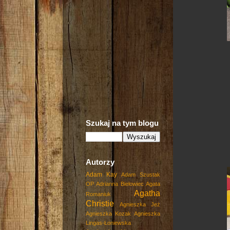
Szukaj na tym blogu
Autorzy
Adam Kay
Adam Szustak
OP
Adrianna Biełowiec
Agata
Agatha
Romaniuk
Christie
Agnieszka Jeż
Agnieszka Kozak
Agnieszka
Lingas-Łoniewska