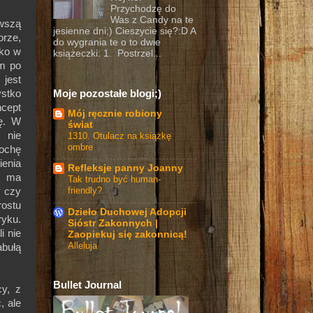
Przychodzę do
Was z Candy na te
rwszą
jesienne dni;) Cieszycie się?:D A
orze,
do wygrania te o to dwie
lko w
książeczki: 1. Postrzel...
am po
jest
Moje pozostałe blogi;)
ystko
ncept
Mój ręcznie robiony
ę. W
świat
 nie
1310. Otulacz na książkę
ombre
rochę
ienia
Refleksje panny Joanny
ie ma
Tak trudno być human-
friendly?
y czy
ostu
Dzieło Duchowej Adopcji
ryku.
Sióstr Zakonnych |
i nie
Zaopiekuj się zakonnicą!
Alleluja
abułą
Bullet Journal
y, z
, ale