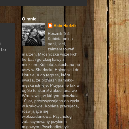
O mnie
Asia Hadzik
Rocznik '93.
Kobieta pełna
i
pasji, idei,
zainteresowań i
 bo
marzeń. Miłośniczka wszelkich
)
herbat i gorzkiej kawy z
mlekiem. Kobieta zakochana po
uszy w Sherlocku Holmesie i dr.
Housie, a do tego ta, która
uważa, że przyjaźń damsko-
męska istnieje. Przyjaźnie tak w
ogóle to skarb! Zakochana we
Wrocławiu, w którym mieszkała
10 lat, przyzwyczajona do życia
w Krakowie. Kobieta pracująca,
rozwijająca się i
wielozadaniowa. Psycholog
zafascynowany językiem
migowym. Psychodietetyk.