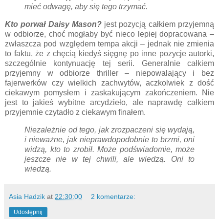
mieć odwagę, aby się tego trzymać.
Kto porwał Daisy Mason?
jest pozycją całkiem przyjemną
w odbiorze, choć mogłaby być nieco lepiej dopracowana –
zwłaszcza pod względem tempa akcji – jednak nie zmienia
to faktu, że z chęcią kiedyś sięgnę po inne pozycje autorki,
szczególnie kontynuację tej serii. Generalnie całkiem
przyjemny w odbiorze thriller – niepowalający i bez
fajerwerków czy wielkich zachwytów, aczkolwiek z dość
ciekawym pomysłem i zaskakującym zakończeniem. Nie
jest to jakieś wybitne arcydzieło, ale naprawdę całkiem
przyjemnie czytadło z ciekawym finałem.
Niezależnie od tego, jak zrozpaczeni się wydają,
i nieważne, jak nieprawdopodobnie to brzmi, oni
widzą, kto to zrobił. Może podświadomie, może
jeszcze nie w tej chwili, ale wiedzą. Oni to
wiedzą.
Asia Hadzik
at
22:30:00
2 komentarze:
Udostępnij