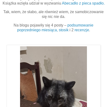
Książka wzięła udział w wyzwaniu
Abecadło z pieca spadło.
Tak, wiem, że słabo, ale również wiem, że samobiczowanie
się nic nie da.
Na blogu pojawiły się 4 posty –
podsumowanie
poprzedniego miesiąca,
stosik
i 2
recenzje
.