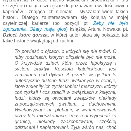
szczęście) mająca szczęście do poznawania wartościowych
kapłanów i znająca ich niemało – słyszałam wiele takich
historii. Dlatego zainteresowałam się kolejną w mojej
czytelniczej karierze (po pozycji pt.
Żeby nie było
zgorszenia. Ofiary mają głos
) książką Artura Nowaka pt.
Dzieci, które gorszą
, w której autor stara się pokazać, jak
takie historie wyglądają od kuchni.
To powieść o ojcach, o których się nie mówi. O
niby rodzinach, których oficjalnie być nie może.
O krzywdzie dzieci, która przez hipokryzję i
system praktyk Kościoła katolickiego, jest
zamiatana pod dywan. A przede wszystkim to
autentyczne historie ludzi uwikłanych w relacje,
które zmieniły ich życie: kobiet i mężczyzn, którzy
coś zyskali i coś stracili w związkach z księżmi,
ludzi, którzy są owocami związków, niekiedy
zapoczątkowanych gwałtem, z duchownymi.
Wychowywani na plebanii, w wynajmowanych
przez lata mieszkaniach, zmuszeni wyjechać za
granicę, niekiedy zaakceptowani, częściej
odrzuceni i napiętnowani. Żyją wśród nas, choć