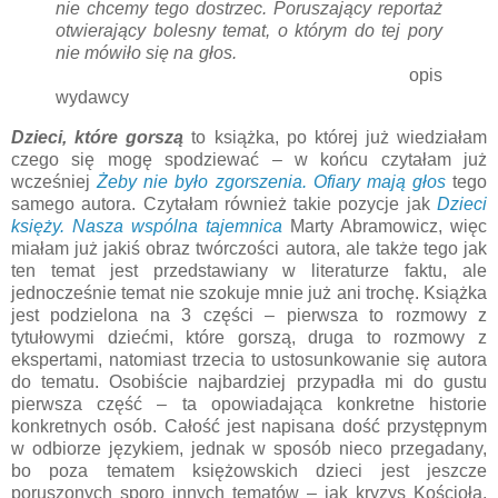
nie chcemy tego dostrzec. Poruszający reportaż
otwierający bolesny temat, o którym do tej pory
nie mówiło się na głos.
opis
wydawcy
Dzieci, które gorszą
to książka, po której już wiedziałam
czego się mogę spodziewać – w końcu czytałam już
wcześniej
Żeby nie było zgorszenia. Ofiary mają głos
tego
samego autora. Czytałam również takie pozycje jak
Dzieci
księży. Nasza wspólna tajemnica
Marty Abramowicz, więc
miałam już jakiś obraz twórczości autora, ale także tego jak
ten temat jest przedstawiany w literaturze faktu, ale
jednocześnie temat nie szokuje mnie już ani trochę. Książka
jest podzielona na 3 części – pierwsza to rozmowy z
tytułowymi dziećmi, które gorszą, druga to rozmowy z
ekspertami, natomiast trzecia to ustosunkowanie się autora
do tematu. Osobiście najbardziej przypadła mi do gustu
pierwsza część – ta opowiadająca konkretne historie
konkretnych osób. Całość jest napisana dość przystępnym
w odbiorze językiem, jednak w sposób nieco przegadany,
bo poza tematem księżowskich dzieci jest jeszcze
poruszonych sporo innych tematów – jak kryzys Kościoła,