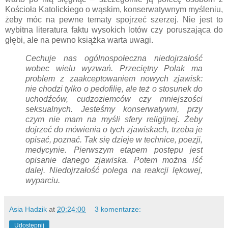
Kościoła Katolickiego o wąskim, konserwatywnym myśleniu,
żeby móc na pewne tematy spojrzeć szerzej. Nie jest to
wybitna literatura faktu wysokich lotów czy poruszająca do
głębi, ale na pewno książka warta uwagi.
Cechuje nas ogólnospołeczna niedojrzałość
wobec wielu wyzwań. Przeciętny Polak ma
problem z zaakceptowaniem nowych zjawisk:
nie chodzi tylko o pedofilię, ale też o stosunek do
uchodźców, cudzoziemców czy mniejszości
seksualnych. Jesteśmy konserwatywni, przy
czym nie mam na myśli sfery religijnej. Żeby
dojrzeć do mówienia o tych zjawiskach, trzeba je
opisać, poznać. Tak się dzieje w technice, poezji,
medycynie. Pierwszym etapem postępu jest
opisanie danego zjawiska. Potem można iść
dalej. Niedojrzałość polega na reakcji lękowej,
wyparciu.
Asia Hadzik
at
20:24:00
3 komentarze:
Udostępnij