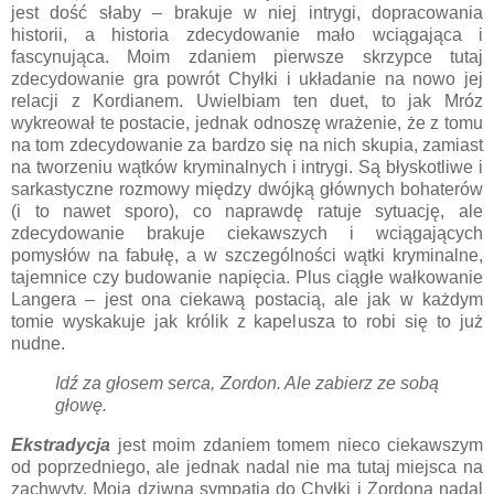
jest dość słaby – brakuje w niej intrygi, dopracowania
historii, a historia zdecydowanie mało wciągająca i
fascynująca. Moim zdaniem pierwsze skrzypce tutaj
zdecydowanie gra powrót Chyłki i układanie na nowo jej
relacji z Kordianem. Uwielbiam ten duet, to jak Mróz
wykreował te postacie, jednak odnoszę wrażenie, że z tomu
na tom zdecydowanie za bardzo się na nich skupia, zamiast
na tworzeniu wątków kryminalnych i intrygi. Są błyskotliwe i
sarkastyczne rozmowy między dwójką głównych bohaterów
(i to nawet sporo), co naprawdę ratuje sytuację, ale
zdecydowanie brakuje ciekawszych i wciągających
pomysłów na fabułę, a w szczególności wątki kryminalne,
tajemnice czy budowanie napięcia. Plus ciągłe wałkowanie
Langera – jest ona ciekawą postacią, ale jak w każdym
tomie wyskakuje jak królik z kapelusza to robi się to już
nudne.
Idź za głosem serca, Zordon. Ale zabierz ze sobą
głowę.
Ekstradycja
jest moim zdaniem tomem nieco ciekawszym
od poprzedniego, ale jednak nadal nie ma tutaj miejsca na
zachwyty. Moja dziwna sympatia do Chyłki i Zordona nadal