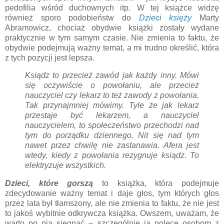
pedofilia wśród duchownych itp. W tej książce widzę
również sporo podobieństw do
Dzieci księży
Marty
Abramowicz, chociaż obydwie książki zostały wydane
praktycznie w tym samym czasie. Nie zmienia to faktu, że
obydwie podejmują ważny temat, a mi trudno określić, która
z tych pozycji jest lepsza.
Ksiądz to przecież zawód jak każdy inny. Mówi
się oczywiście o powołaniu, ale przecież
nauczyciel czy lekarz to też zawody z powołania.
Tak przynajmniej mówimy. Tyle że jak lekarz
przestaje być lekarzem, a nauczyciel
nauczycielem, to społeczeństwo przechodzi nad
tym do porządku dziennego. Nit się nad tym
nawet przez chwilę nie zastanawia. Afera jest
wtedy, kiedy z powołania rezygnuje ksiądz. To
elektryzuje wszystkich.
Dzieci, które gorszą
to książka, która podejmuje
zdecydowanie ważny temat i daje głos, tym których głos
przez lata był tłamszony, ale nie zmienia to faktu, że nie jest
to jakoś wybitnie odkrywcza książka. Owszem, uważam, że
warto po nią sięgnąć – szczególnie ją polecę osobom z