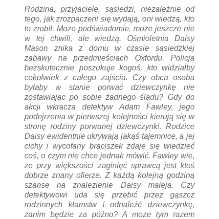
Rodzina, przyjaciele, sąsiedzi, niezależnie od
tego, jak zrozpaczeni się wydają, oni wiedzą, kto
to zrobił. Może podświadomie, może jeszcze nie
w tej chwili, ale wiedzą. Ośmioletnia Daisy
Mason znika z domu w czasie sąsiedzkiej
zabawy na przedmieściach Oxfordu. Policja
bezskutecznie poszukuje kogoś, kto widziałby
cokolwiek z całego zajścia. Czy obca osoba
byłaby w stanie porwać dziewczynkę nie
zostawiając po sobie żadnego śladu? Gdy do
akcji wkracza detektyw Adam Fawley, jego
podejrzenia w pierwszej kolejności kierują się w
stronę rodziny porwanej dziewczynki. Rodzice
Daisy ewidentnie ukrywają jakąś tajemnicę, a jej
cichy i wycofany braciszek zdaje się wiedzieć
coś, o czym nie chce jednak mówić. Fawley wie,
że przy większości zaginięć sprawcą jest ktoś
dobrze znany ofierze. Z każdą kolejną godziną
szanse na znalezienie Daisy maleją. Czy
detektywowi uda się przebić przez gąszcz
rodzinnych kłamstw i odnaleźć dziewczynkę,
zanim będzie za późno? A może tym razem