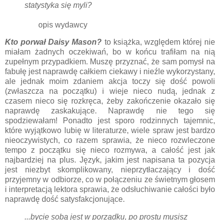
statystyka się myli?
opis wydawcy
Kto porwał Daisy Mason?
to książka, względem której nie
miałam żadnych oczekiwań, bo w końcu trafiłam na nią
zupełnym przypadkiem. Muszę przyznać, że sam pomysł na
fabułę jest naprawdę całkiem ciekawy i nieźle wykorzystany,
ale jednak moim zdaniem akcja toczy się dość powoli
(zwłaszcza na początku) i wieje nieco nudą, jednak z
czasem nieco się rozkręca, żeby zakończenie okazało się
naprawdę zaskakujące. Naprawdę nie tego się
spodziewałam! Ponadto jest sporo rodzinnych tajemnic,
które wyjątkowo lubię w literaturze, wiele spraw jest bardzo
nieoczywistych, co razem sprawia, że nieco rozwleczone
tempo z początku się nieco rozmywa, a całość jest jak
najbardziej na plus. Język, jakim jest napisana ta pozycja
jest niezbyt skomplikowany, nieprzytłaczający i dość
przyjemny w odbiorze, co w połączeniu ze świetnym głosem
i interpretacją lektora sprawia, że odsłuchiwanie całości było
naprawdę dość satysfakcjonujące.
...bycie sobą jest w porządku, po prostu musisz