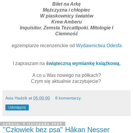
Bilet na Arkę
Mężczyzna i chłopiec
W piaskownicy światów
Krew Amberu
Inquisitor. Zemsta Tezcatlipoki. Mitologie I
Ciemność
egzemplarze recenzenckie od
Wydawnictwa Odesfa
I zapraszam na
świąteczną wymiankę książkową.
A co u Was nowego na półkach?
Czym się aktualnie zaczytujecie?
Asia Hadzik
at
05:00:00
8 komentarzy:
Udostępnij
sobota, 4 listopada 2023
"Człowiek bez psa" Håkan Nesser