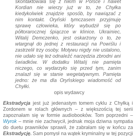
skontaktowała się z nikim w Polsce i nawet
Kordian nie wierzy już w to, że Chyłka
kiedykolwiek znajdzie sposób, by nawiązać z
nim kontakt. Oryński tymczasem przyjmuję
sprawę człowieka, który wybudził się po
półtorarocznej śpiączce w klinice. Ukrainiec,
Witalij Demczenko, jest oskarżony o to, że
wtargnął do jednej z restauracji na Powiślu i
zastrzelił trzy osoby. Motywu nigdy nie ustalono,
nie udało się też odnaleźć narzędzia zbrodni ani
świadków. W dodatku Witalij nie pamięta
niczego, co wydarzyło się przed tym, zanim
znalazł się w stanie wegetatywnym. Pamięta
jedno: że ma dla Oryńskiego wiadomość od
Chyłki.
opis wydawcy
Ekstradycja
jest już jedenastym tomem cyklu z Chyłką i
Zordonem w rolach głównych – z większością tej serii
zapoznałam się w formie audiobooków. Tom poprzedni –
Wyrok
– mnie nie zachwycił, jednak moja dziwna sympatia
do duetu prawników sprawił, że zabrałam się w końcu za
Ekstradycję.
Sam pomysł na wątek kryminalny w tej pozycji