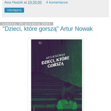
Asia Hadzik
at
19:30:00
4 komentarze:
Udostępnij
sobota, 30 grudnia 2023
"Dzieci, które gorszą" Artur Nowak