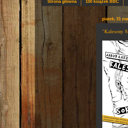
Strona główna
100 książek BBC
piątek, 31 m
"Kalesony S