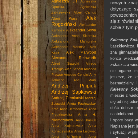
Agnieszka Lis
Agnieszka
nowych znajo
Opolska
Agnieszka
dotyczące s
Zakrzewska
Albert Camus
powszednich 
Alek
Albert Wass
się z rówieśn
Rogoziński
Aleksander
sobie z tym p
Aleksander Sowa
Kamiński
Aleksandra Anna Sikorska
Kalesony Sok
Aleksandra Mantorska
Łaszkiewicza, k
Aleksandra Marinina
Alex
zna gimnazjal
Alex Marwood
Kava
Alexandra Reinwarth
końca wiedzia
Alfred Siatecki
Alfredo
zwłaszcza wiedz
Tradigio
Alice Sebold
Amanda
nie ogarnę m
Prowse
Amedeo Cencini
Amy
jeszcze, że k
Johnson
Ana Martí
beznadziejny 
Andrzej Pilipiuk
Kalesony Sok
Andrzej Sapkowski
mieście z wiel
Andrzej Ziemiański
Andrzej
się od niej od
Żuławski
Aneta Pawłowska-
dość dobrze od
Krać
Anna Dembowska
Anna
nastolatkami..
Anna H.
Fryczkowska
i spore bazy w
Niemczynow
Anna Kasiuk
Napisana jest 
Anna Klejzerowicz
Anna
Konieczyńska
Anna Lisowiec
i sytuacji w ja
Anna M.Rędzio
Anna