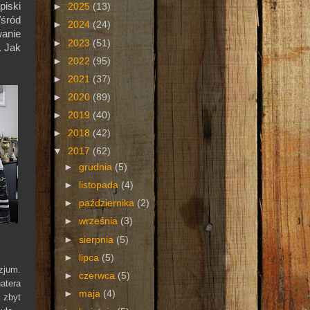
piski
►
2025
(13)
śród
►
2024
(24)
wanie
►
2023
(51)
. Jak
►
2022
(95)
►
2021
(37)
►
2020
(89)
►
2019
(40)
►
2018
(42)
▼
2017
(62)
►
grudnia
(5)
►
listopada
(4)
►
października
(2)
►
września
(3)
►
sierpnia
(5)
►
lipca
(5)
zjum.
►
czerwca
(5)
atera
►
maja
(4)
e zbyt