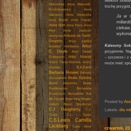
wielkimi słowa
Makowska
Anna Matusiak-
trochę przygód,
Rześniowiecka
Anna
Sakowicz
Anna Snoekstra
Ja w s
Anne Brontë
Anne Frasier
miliard
Anne Holt
Anne Perry
Anne
ciekaw,
Rice
Annie Jackson
wykona
Antoine de Saint-
Anonyma
Exupery
Anya Lipska
Kalesony Sok
Artur
Arnaldur Indriðason
C. Doyle
przyjemnie. Na
Artur Daniel
Artur Nowak
Grabowski
– szczerze i z 
Arturo Perez-Reverte
Avery
może mieć spor
B.A.Paris
Corman
Barbara Rosiek
Bartosz
Beata Dębska
Szczygielski
Beata Majewska
Beata
Pawlikowska
Bernadeta
Prandzioch
Bernadette Noll
Bill Hybels
Brian King
Brigitte
Posted by
Asi
Kolloch
Błażej Strzelczyk
C.J. Daugherty
Labels:
dla mł
C.J.
Tudor
C.L. Taylor
C.S.Lewis
Camilla
Läckberg
Carlo Nesti
czwartek, 23