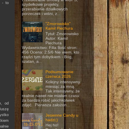
m
- to
szydełkowe projekty,
przerabianie działkowych
porzeczek i wiśni, z...
"Zmorowisko"
Kamil Piechura
Tytuł: Zmorowisko
Autor: Kamil
Piechura
Wydawnictwo: Filia Ilość stron:
456 Ocena: 2.5/6 Nie wiem, kto
rządzi tym dobytkiem - Bóg,
szatan, a...
Podsumowanie
czerwca 2026
Kolejny intensywny
miesiąc za mną.
Tak intensywny, że
realnie nawet nie miałam czasu
za bardzo robić jakichkolwiek
e, od
zdjęć. Pierwsza założon...
Muszę
ystko
Jesienne Candy u
hadzi;)
tkiem
Hej ho!
alnie