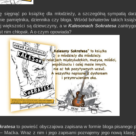
ę sięgnąć po książkę dla młodzieży, a szczególną sympatią dar
mie pamiętnika, dziennika czy bloga. Wśród bohaterów takich ksią
j większości są dziewczyny, a w
Kalesonach Sokratesa
zaintryg
est nim chłopak. A o czym opowiada?
kratesa
to powieść obyczajowa zapisana w formie bloga pisanego 
ę – Maćka. Wraz z nim i jego zapisami poznajemy jego nową klasę,