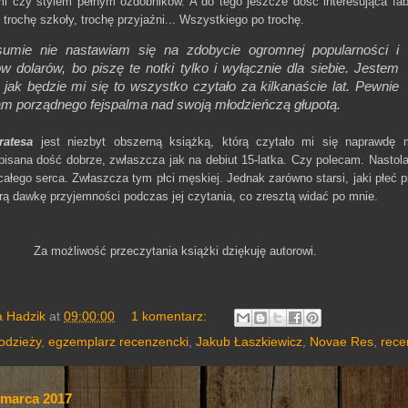
mi czy stylem pełnym ozdobników. A do tego jeszcze dość interesująca fab
 trochę szkoły, trochę przyjaźni... Wszystkiego po trochę.
umie nie nastawiam się na zdobycie ogromnej popularności i
ów dolarów, bo piszę te notki tylko i wyłącznie dla siebie. Jestem
 jak będzie mi się to wszystko czytało za kilkanaście lat. Pewnie
m porządnego fejspalma nad swoją młodzieńczą głupotą.
ratesa
jest niezbyt obszerną książką, którą czytało mi się naprawdę m
pisana dość dobrze, zwłaszcza jak na debiut 15-latka. Czy polecam. Nastol
całego serca. Zwłaszcza tym płci męskiej. Jednak zarówno starsi, jaki płeć 
ą dawkę przyjemności podczas jej czytania, co zresztą widać po mnie.
Za możliwość przeczytania książki dziękuję autorowi.
a Hadzik
at
09:00:00
1 komentarz:
odzieży
,
egzemplarz recenzencki
,
Jakub Łaszkiewicz
,
Novae Res
,
rece
 marca 2017