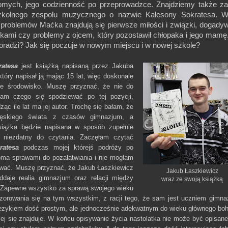
mych, jego codzienność po przeprowadzce. Znajdziemy także za
zkolnego zespołu muzycznego o nazwie Kalesony Sokratesa. W
problemów Maćka znajdują się pierwsze miłości i związki, dogady
ikami czy problemy z ojcem, który pozostawił chłopaka i jego mamę
oradzi? Jak się poczuje w nowym miejscu i w nowej szkole?
ratesa
jest książką napisaną przez Jakuba
tóry napisał ją mając 15 lat, więc doskonale
ne środowisko. Muszę przyznać, że nie do
łam czego się spodziewać po tej pozycji,
ąc ile lat ma jej autor. Trochę się bałam, że
ęskiego świata z czasów gimnazjum, a
siążka będzie napisana w sposób zupełnie
i niezdatny do czytania. Zaczęłam czytać
ratesa
podczas mojej którejś podróży po
oma sprawami do pozałatwiania i nie mogłam
erwać. Muszę przyznać, że Jakub Łaszkiewicz
Jakub Łaszkiewicz
daje realia gimnazjum oraz relacji między
wraz ze swoją książką
. Zapewne wszystko za sprawą swojego wieku
zorowania się na tym wszystkim, z racji tego, że sam jest uczniem gimna
językiem dość prostym, ale jednocześnie adekwatnym do wieku głównego boh
kiej się znajduje. W końcu opisywanie życia nastolatka nie może być opisan