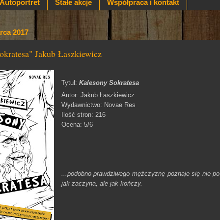
Autoportret
Stałe akcje
Współpraca i kontakt
arca 2017
okratesa" Jakub Łaszkiewicz
Tytuł:
Kalesony Sokratesa
Autor: Jakub Łaszkiewicz
Wydawnictwo: Novae Res
Ilość stron: 216
Ocena: 5/6
...podobno prawdziwego mężczyznę poznaje się nie po
jak zaczyna, ale jak kończy.