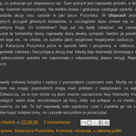
ję, co pokazuje już niepierwszy raz. Sam pomysł jest naprawdę przedni, a do
dy świetnie wykorzystany. Na wielkie brawa i gratulacje zasługuje sposób, w
owadziła akcję oraz sposób w jaki pisze Puzyńska. W
Utopcach
jest
ejnych przygód głównych bohaterów, a szczególnie dużo zmieni się w 
mentyny Kopp. Co konkretnie? Tego już nie będę zdradzać, nie zami
kurat tę bohaterkę darzę naprawdę dużą dawką sympatii, bardzo ją polubi
ni tego nic, no chyba, że autorka jakiś wyjątkowo negatywnie zaskoczy,
ię. Katarzyna Puzyńska pisze w sposób lekki i przyjemny w odbiorze
aprawdę ciekawą i fascynującą akcją oraz fabułą daje doprawdy piorunujący e
 jednocześnie autorka nie zapominała o odpowiedniej dawce intrygi. Nap
a to.
awdę ciekawa książka i spójna z pozostałymi częściami serii. Myślę że 
n tom nie znając poprzednich mogą mieć problem z nadążeniem za wą
Zwłaszcza, że w tym tomie są dość mocno zaznaczone losy Klementy Ko
nadążyć warto znać wcześniejsze jej losy, żeby się połapać o co chodzi
iście, że tak. To był naprawdę mile spędzony czas i zupełnie go nie ża
bie kupić kolejne tomy, no i przede wszystkim je przeczytać.
a Hadzik
at
22:36:00
2 komentarze:
Lipowo
,
Katarzyna Puzyńska
,
kryminał
,
recenzja
,
z własnej półki