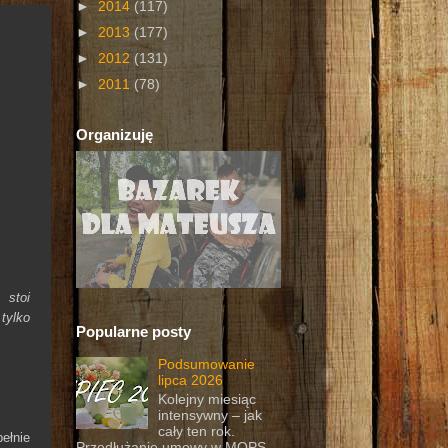
►
2014
(117)
►
2013
(177)
►
2012
(131)
►
2011
(78)
Organizuję
 stoi
tylko
Popularne posty
Podsumowanie
lipca 2026
Kolejny miesiąc
intensywny – jak
cały ten rok.
ełnie
Przedłużanie umowy w MOPS,