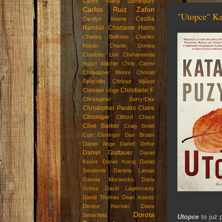
Carlos Maria Dominguez
Carlos Ruiz Zafon
"Utopce" Ka
Cecilia
Carolyn Keene
Randall
Charlaine Harris
Charles Belfoure
Charles
Martin
Charlie Donlea
Charlotte Link
Chimamanda
Ngozi Adichie
Chris Carter
Chrisopher Moore
Christel
Petitcollin
Christer Mjåset
Christiane F.
Christian Unge
Christopher Berry-Dee
Christopher Paolini
Claire
Cloninger
Clifford Chase
Clive Barker
Craig Smith
Curt Cloninger
Dan Brown
Daniel Ange
Daniel Defoe
Daniel Glattauer
Daniel
Keyes
Daniel Kocuj
Daniel
Senderek
Daniela Lamas
Danuta Morawska
Daria
Górka
David Lagercrantz
David Thomas
Dean Koontz
Denise Kiernan
Diane
Dorota
Setterfield
Utopce
to już 