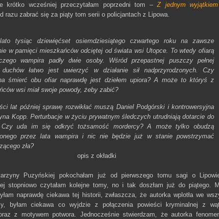
e krótko wcześniej przeczytałam poprzedni tom –
Z jednym wyjątkie
 razu zabrać się za piąty tom serii o policjantach z Lipowa.
lato tysiąc dziewięćset osiemdziesiątego czwartego roku na zawsze
ie w pamięci mieszkańców odciętej od świata wsi Utopce. To wtedy ofiarą
rczego wampira padły dwie osoby. Wśród przepastnej puszczy pełnej
 duchów łatwo jest uwierzyć w działanie sił nadprzyrodzonych. Czy
na śmierć obu ofiar naprawdę jest dziełem upiora? A może to któryś z
ńców wsi miał swoje powody, żeby zabić?
ści lat później sprawę rozwikłać muszą Daniel Podgórski i kontrowersyjna
na Kopp. Perturbacje w życiu prywatnym śledczych utrudniają dotarcie do
 Czy uda im się odkryć tożsamość mordercy? A może tylko obudzą
jonego przez lata wampira i nic nie będzie już w stanie powstrzymać
zącego zła?
s z okładki
arzyny Puzyńskiej pokochałam już od pierwszego tomu sagi o Lipowi
j stopniowo czytałam kolejne tomy, no i tak doszłam już do piątego. 
yłam naprawdę ciekawa tej historii, zwłaszcza, że autorka wplotła we wsz
y, byłam ciekawa co wyjdzie z połączenia powieści kryminalnej z wą
raz z motywem potwora. Jednocześnie stwierdzam, że autorka fenomen