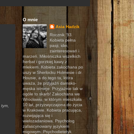
O mnie
Asia Hadzik
Rocznik '93.
Kobieta pełna
pasji, idei,
zainteresowań i
marzeń. Miłośniczka wszelkich
herbat i gorzkiej kawy z
mlekiem. Kobieta zakochana po
uszy w Sherlocku Holmesie i dr.
Housie, a do tego ta, która
uważa, że przyjaźń damsko-
męska istnieje. Przyjaźnie tak w
ogóle to skarb! Zakochana we
Wrocławiu, w którym mieszkała
10 lat, przyzwyczajona do życia
 tym,
w Krakowie. Kobieta pracująca,
rozwijająca się i
wielozadaniowa. Psycholog
zafascynowany językiem
migowym. Psychodietetyk.