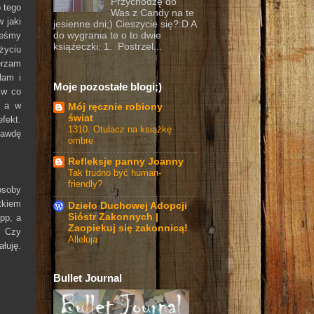
Przychodzę do
 tego
Was z Candy na te
 jaki
jesienne dni;) Cieszycie się?:D A
eśmy
do wygrania te o to dwie
książeczki: 1. Postrzel...
życiu
erzam
łam i
Moje pozostałe blogi;)
 w co
, a w
Mój ręcznie robiony
świat
fekt.
1310. Otulacz na książkę
rawdę
ombre
Refleksje panny Joanny
Tak trudno być human-
friendly?
osoby
tkiem
Dzieło Duchowej Adopcji
Sióstr Zakonnych |
pp, a
Zaopiekuj się zakonnicą!
. Czy
Alleluja
łuję.
Bullet Journal