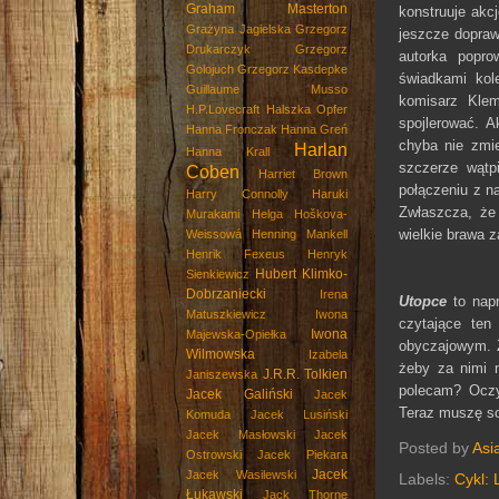
Graham Masterton
konstruuje akc
Grażyna Jagielska
Grzegorz
jeszcze dopraw
Drukarczyk
Grzegorz
autorka popr
Golojuch
Grzegorz Kasdepke
świadkami kol
Guillaume Musso
komisarz Kle
H.P.Lovecraft
Halszka Opfer
spojlerować. A
Hanna Fronczak
Hanna Greń
chyba nie zmie
Harlan
Hanna Krall
szczerze wątp
Coben
Harriet Brown
połączeniu z n
Harry Connolly
Haruki
Zwłaszcza, że
Murakami
Helga Hoškova-
wielkie brawa z
Weissowá
Henning Mankell
Henrik Fexeus
Henryk
Hubert Klimko-
Sienkiewicz
Dobrzaniecki
Irena
Utopce
to napr
Matuszkiewicz
Iwona
czytające te
Iwona
Majewska-Opiełka
obyczajowym. 
Wilmowska
Izabela
żeby za nimi 
J.R.R. Tolkien
Janiszewska
polecam? Oczyw
Jacek Galiński
Jacek
Teraz muszę so
Komuda
Jacek Lusiński
Jacek Masłowski
Jacek
Posted by
Asi
Ostrowski
Jacek Piekara
Jacek
Jacek Wasilewski
Labels:
Cykl: 
Łukawski
Jack Thorne