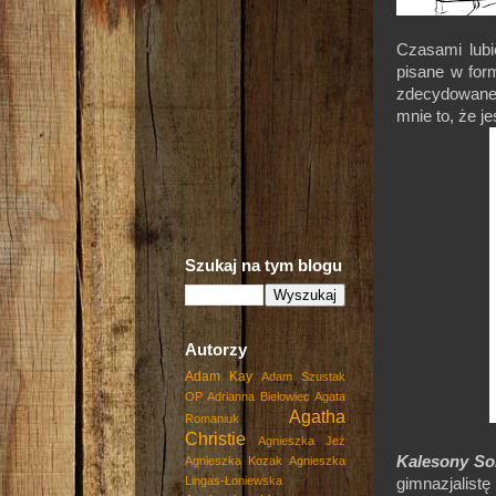
Czasami lubi
pisane w for
zdecydowane
mnie to, że j
Szukaj na tym blogu
Autorzy
Adam Kay
Adam Szustak
OP
Adrianna Biełowiec
Agata
Agatha
Romaniuk
Christie
Agnieszka Jeż
Kalesony So
Agnieszka Kozak
Agnieszka
Lingas-Łoniewska
gimnazjalist