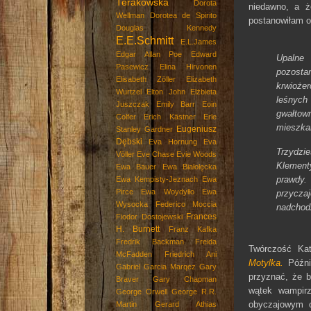
Terakowska
Dorota
niedawno, a ż
Wellman
Dorotea de Spirito
postanowiłam od
Douglas Kennedy
E.E.Schmitt
E.L.James
Edgar Allan Poe
Edward
Upalne 
Pasewicz
Elina Hirvonen
pozostan
Elisabeth Zöller
Elizabeth
krwioże
Wurtzel
Elton John
Elżbieta
leśnych
Juszczak
Emily Barr
Eoin
gwałtow
Colfer
Erich Kästner
Erle
mieszka
Eugeniusz
Stanley Gardner
Dębski
Eva Hornung
Eva
Trzydzie
Völler
Eve Chase
Evie Woods
Klementy
Ewa Bauer
Ewa Białołęcka
prawdy.
Ewa Kempisty-Jeznach
Ewa
Pirce
Ewa Woydyłło
Ewa
przycza
Wysocka
Federico Moccia
nadchod
Frances
Fiodor Dostojewski
opi
H. Burnett
Franz Kafka
Fredrik Backman
Freida
Twórczość Kat
McFadden
Friedrich Ani
Motylka.
Późnie
Gabriel Garcia Marqez
Gary
przyznać, że b
Braver
Gary Chapman
wątek wampirz
George Orwell
George R.R.
obyczajowym o
Martin
Gerard Athias