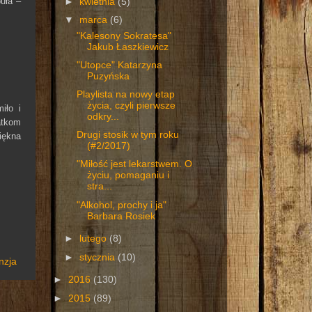
uła –
►
kwietnia
(5)
▼
marca
(6)
"Kalesony Sokratesa"
Jakub Łaszkiewicz
"Utopce" Katarzyna
Puzyńska
Playlista na nowy etap
życia, czyli pierwsze
iło i
odkry...
atkom
Drugi stosik w tym roku
piękna
(#2/2017)
"Miłość jest lekarstwem. O
życiu, pomaganiu i
stra...
"Alkohol, prochy i ja"
Barbara Rosiek
►
lutego
(8)
►
stycznia
(10)
nzja
►
2016
(130)
►
2015
(89)