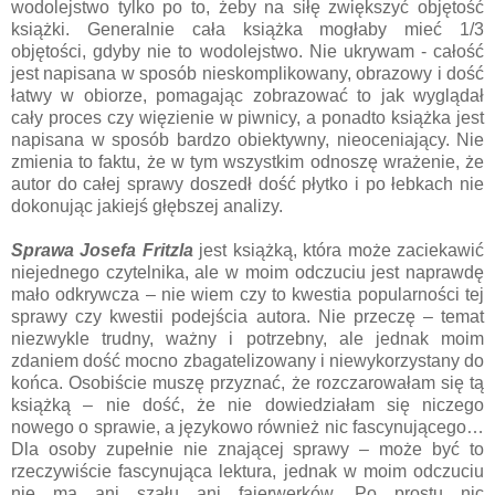
wodolejstwo tylko po to, żeby na siłę zwiększyć objętość
książki. Generalnie cała książka mogłaby mieć 1/3
objętości, gdyby nie to wodolejstwo. Nie ukrywam - całość
jest napisana w sposób nieskomplikowany, obrazowy i dość
łatwy w obiorze, pomagając zobrazować to jak wyglądał
cały proces czy więzienie w piwnicy, a ponadto książka jest
napisana w sposób bardzo obiektywny, nieoceniający. Nie
zmienia to faktu, że w tym wszystkim odnoszę wrażenie, że
autor do całej sprawy doszedł dość płytko i po łebkach nie
dokonując jakiejś głębszej analizy.
Sprawa Josefa Fritzla
jest książką, która może zaciekawić
niejednego czytelnika, ale w moim odczuciu jest naprawdę
mało odkrywcza – nie wiem czy to kwestia popularności tej
sprawy czy kwestii podejścia autora. Nie przeczę – temat
niezwykle trudny, ważny i potrzebny, ale jednak moim
zdaniem dość mocno zbagatelizowany i niewykorzystany do
końca. Osobiście muszę przyznać, że rozczarowałam się tą
książką – nie dość, że nie dowiedziałam się niczego
nowego o sprawie, a językowo również nic fascynującego…
Dla osoby zupełnie nie znającej sprawy – może być to
rzeczywiście fascynująca lektura, jednak w moim odczuciu
nie ma ani szału ani fajerwerków. Po prostu nic