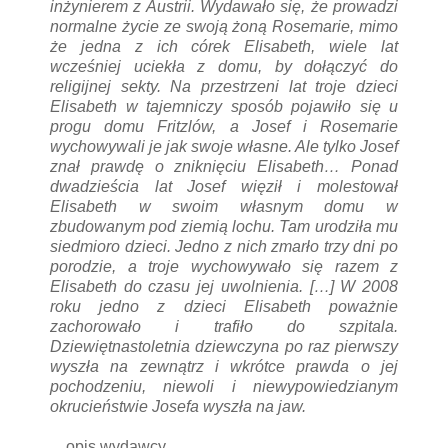
inżynierem z Austrii. Wydawało się, że prowadzi
normalne życie ze swoją żoną Rosemarie, mimo
że jedna z ich córek Elisabeth, wiele lat
wcześniej uciekła z domu, by dołączyć do
religijnej sekty. Na przestrzeni lat troje dzieci
Elisabeth w tajemniczy sposób pojawiło się u
progu domu Fritzlów, a Josef i Rosemarie
wychowywali je jak swoje własne. Ale tylko Josef
znał prawdę o zniknięciu Elisabeth… Ponad
dwadzieścia lat Josef więził i molestował
Elisabeth w swoim własnym domu w
zbudowanym pod ziemią lochu. Tam urodziła mu
siedmioro dzieci. Jedno z nich zmarło trzy dni po
porodzie, a troje wychowywało się razem z
Elisabeth do czasu jej uwolnienia. […] W 2008
roku jedno z dzieci Elisabeth poważnie
zachorowało i trafiło do szpitala.
Dziewiętnastoletnia dziewczyna po raz pierwszy
wyszła na zewnątrz i wkrótce prawda o jej
pochodzeniu, niewoli i niewypowiedzianym
okrucieństwie Josefa wyszła na jaw.
opis wydawcy