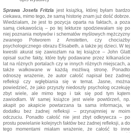
Sprawa Josefa Fritzla
jest książką, której byłam bardzo
ciekawa, mimo tego, że samą historię znam już dość dobrze.
Wiedziałam, że jest to pozycja oparta na faktach, a poza
samą ciekawością – po tej lekturze spodziewałam się po
niej poznania motywów i schematów myślowych mężczyzny
zwanego Potworem z Amstetten, czy chociażby
psychologicznego obrazu Elisabeth, a także jej dzieci. W tej
kwestii akurat się zawiozłam na tej książce – John Glatt
opisał suche fakty, które były podawane przez kilkanaście
lat na różnych portalach czy w innych różnych miejscach, a
także wałkowane w każdą możliwą stronę. Ponadto
odnoszę wrażenie, że autor całość napisał bez żadnej
refleksji czy wgłębiania się w temat. Jasne, można
powiedzieć, że jako przyszły niedoszły psycholog oczekuję
zbyt wiele, ale mimo tego i tak się pod tym kątem
zawiodłam. W samej książce jest wiele powtórzeń, np.
akapit po akapicie powtarzana ta sama informacja, w
dodatku bez żadnej refleksji – przynajmniej w moim
odczuciu. Ponadto całość nie jest zbyt odkrywcza – po
prostu powielanie kolejnych faktów bez żadnej refleksji, a do
tego momentami miałam wrażenie, że całość to inne