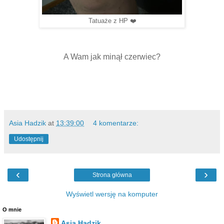
Tatuaże z HP ❤️
A Wam jak minął czerwiec?
Asia Hadzik
at
13:39:00
4 komentarze:
Udostępnij
‹
›
Strona główna
Wyświetl wersję na komputer
O mnie
Asia Hadzik