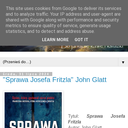
This site uses cookies from Google to deliver its services
and to analyze traffic. Your IP address and user-agent are
shared with Google along with performance and security
metrics to ensure quality of service, generate usage
statistics, and to detect and address abuse.
LEARN MORE
GOT IT
▼
środa, 31 lipca 2024
"Sprawa Josefa Fritzla" John Glatt
Tytuł:
Sprawa Josefa
Fritzla
Autor: John Glatt