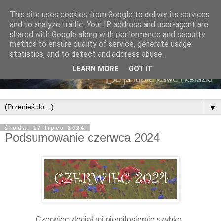
This site uses cookies from Google to deliver its services
and to analyze traffic. Your IP address and user-agent are
shared with Google along with performance and security
metrics to ensure quality of service, generate usage
statistics, and to detect and address abuse.
LEARN MORE
GOT IT
▼
środa, 17 lipca 2024
Podsumowanie czerwca 2024
Czerwiec zleciał mi niemiłosiernie szybko.