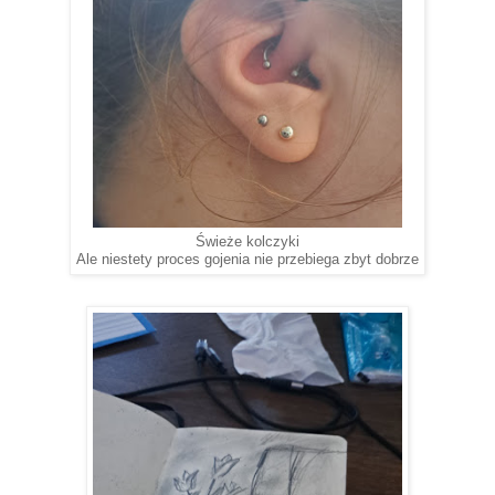
Świeże kolczyki
Ale niestety proces gojenia nie przebiega zbyt dobrze