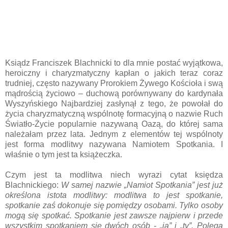
Ksiądz Franciszek Blachnicki to dla mnie postać wyjątkowa,
heroiczny i charyzmatyczny kapłan o jakich teraz coraz
trudniej, często nazywany Prorokiem Żywego Kościoła i swą
mądrością życiowo – duchową porównywany do kardynała
Wyszyńskiego Najbardziej zasłynął z tego, że powołał do
życia charyzmatyczną wspólnotę formacyjną o nazwie Ruch
Światło-Życie popularnie nazywaną Oazą, do której sama
należałam przez lata. Jednym z elementów tej wspólnoty
jest forma modlitwy nazywana Namiotem Spotkania. I
właśnie o tym jest ta książeczka.
Czym jest ta modlitwa niech wyrazi cytat księdza
Blachnickiego:
W samej nazwie „Namiot Spotkania” jest już
okreś­lona istota modlit­wy: modlitwa to jest spotkanie,
spotkanie zaś dokonuje się pomiędzy osobami. Tylko osoby
mogą się spotkać. Spotkanie jest zawsze najpierw i przede
wszystkim spotkaniem się dwóch osób - „ja” i „ty”. Polega