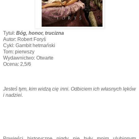
Tytuł:
Bóg, honor, trucizna
Autor: Robert Foryś
Cykl: Gambit hetmański
Tom: pierwszy
Wydawnictwo: Otwarte
Ocena: 2,5/6
Jesteś tym, kim widzą cię inni. Odbiciem ich własnych lęków
i nadziei.
Powieści historyczne nigdy nie były moim ulubionym