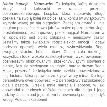
Niebo istnieje... Naprawdę!
To książka, którą dostałam
kiedyś od koleżanki w ramach prezentu
bożonarodzeniowego, książka, która naprawdę długo
czekała na swoją kolej na półce, aż w końcu (w wyjątkowym
kryzysie wiary) po nią sięgnęłam. Zaczęłam czytać i... nie
mogłam przestać ciekawa jak ów malec opisze niebo. Jego
prostolinijność jest naprawdę przekonująca! Narratorem w
tej opowieści jest ojciec chłopaka – miejscowy pastor.
Jesteśmy także światkami rodzicielskich emocji i obaw
podczas operacji, wielu modlitw, wykrzykiwania Bogu
swojego strachu, bólu i obaw. Colton cała rodzinę i
wszystkich ludzi wokoło zaskoczył swoim wyzdrowieniem i
późniejszymi stopniowanymi, przekonywującymi słowami o
niebie, Jezusie siedzącym na tronie i bardzo dużym Bogu.
Muszę przyznać, że książka mnie urzekła opowiedzianą w
niej historią, która sprawiła, że kryzys wiary minął. Do tego
perspektywa owej opowieści – z perspektywy zatroskanego
ojca i pastora. Urzekła mnie narracja i sposób, w jaki
opowiadał o trudnych doświadczeniach dla niego i jego
rodziny. Jestem pod jej urokiem i z pewnością do niej kiedyś
wrócę! Polecam każdemu!