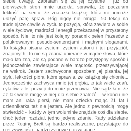
siebie uwagę. Zabrałam się za jej czytanie i już od
pierwszych stron mnie urzekła, sprawiła, że poczułam
lekkość na sercu, że znalazła książkę, która mi pomoże
ułożyć parę spraw. Bóg nigdy nie mruga. 50 lekcji na
trudniejsze chwile w życiu to pozycja, która zawiera w sobie
wiele życiowej mądrości i energii przekazanej w przystępny
sposób. Nie, to nie jest kolejny poradnik pełen frazesów z
polukrowanymi pseudo-sentencjami i mądrymi sloganami.
To książka pisana życiem, życiem autorki i jej przyjaciół,
znajomych. To nie są zdania ubierane w mądre słowa, które
mało kto zna, ale są podane w bardzo przystępny sposób i
jednocześnie zawierające wiele mądrości przeszywającej
na wskroś. Jestem zachwycona sposobem jej pisania, jej
stylu, lekkości pióra, które sprawia, że książkę się chłonie...
Jednocześnie zachwyca mnie jej głębia, to jak wiele zdań,
cytatów z tej pozycji do mnie przemawia. Nie sądziłam, że
aż tak wiele mogę w niej dla siebie znaleźć – w końcu nie
mam ani raka piersi, nie mam dziecka mając 21 lat i
dziennikarka też nie jestem. Ale jedno z pewnością mogę
stwierdzić - każdy w tym woluminie znajdzie coś dla siebie,
choć jeden rozdział, jedno jedyne zdanie. Rady udzielane
przez Reginę Brett są bardzo realistyczne, przystające do
rzeczywistości, bardzo życiowe i rozwijające.