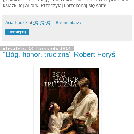
książki tej autorki Przeczytaj i przekonaj się sam!
Asia Hadzik
at
00:20:00
9 komentarzy:
Udostępnij
niedziela, 16 listopada 2014
"Bóg, honor, trucizna" Robert Foryś