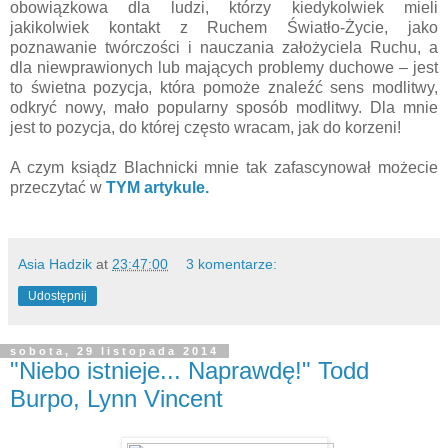
obowiązkowa dla ludzi, którzy kiedykolwiek mieli
jakikolwiek kontakt z Ruchem Światło-Życie, jako
poznawanie twórczości i nauczania założyciela Ruchu, a
dla niewprawionych lub mających problemy duchowe – jest
to świetna pozycja, która pomoże znaleźć sens modlitwy,
odkryć nowy, mało popularny sposób modlitwy. Dla mnie
jest to pozycja, do której często wracam, jak do korzeni!
A czym ksiądz Blachnicki mnie tak zafascynował możecie
przeczytać w
TYM artykule.
Asia Hadzik
at
23:47:00
3 komentarze:
Udostępnij
sobota, 29 listopada 2014
"Niebo istnieje... Naprawdę!" Todd
Burpo, Lynn Vincent