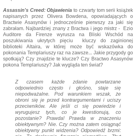
Assassin's Creed: Objawienia
to czwarty tom serii książek
napisanych przez Olivera Bowdena, opowiadających o
Bractwie Asasynów i jednocześnie pierwszy za jaki się
zabrałam. Najbardziej znany z Bractwa i jego mistrz - Ezio
Auditore da Firenze wyrusza na Bliski Wschód na
poszukiwania ukrytych pięciu kluczy do zaginionej
biblioteki Altaira, w której może być wskazówka do
pokonania Templariuszy raz na zawsze... Jakie przygody go
spotkają? Czy znajdzie te klucze? Czy Bractwo Asasynów
pokona Templariuszy? Jak wygląda ten świat?
Z czasem każde zdanie powtarzane
odpowiednio często i głośno, staje się
niepodważalne. Pod warunkiem wszak, że
obroni się je przed kontrargumentami i uciszy
przeciwników. Ale jeśli ci się powiedzie i
wyrugujesz tych, co je kwestionują, co
pozostanie? Prawda! Prawda w znaczeniu
obiektywnym? Nie. Czy można zatem osiągnąć
obiektywny punkt widzenia? Odpowiedź brzmi: