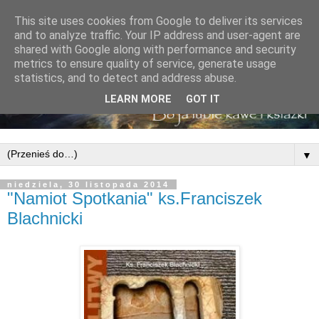
This site uses cookies from Google to deliver its services
and to analyze traffic. Your IP address and user-agent are
shared with Google along with performance and security
metrics to ensure quality of service, generate usage
statistics, and to detect and address abuse.
LEARN MORE
GOT IT
▼
niedziela, 30 listopada 2014
"Namiot Spotkania" ks.Franciszek
Blachnicki