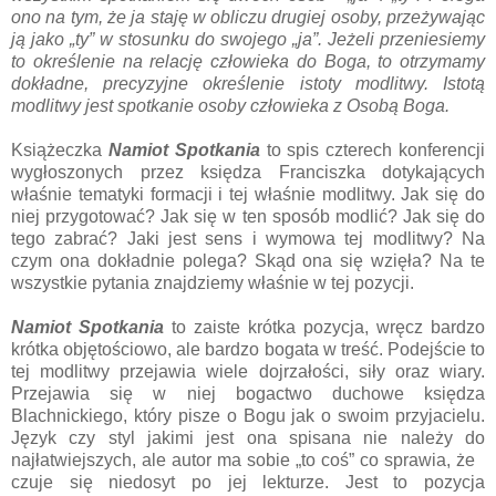
ono na tym, że ja staję w obliczu drugiej osoby, przeżywając
ją jako „ty” w stosun­ku do swojego „ja”. Jeżeli przenie­siemy
to określenie na relację człowieka do Boga, to otrzymamy
dokładne, precyzyjne określenie istoty modlitwy. Istotą
modlitwy jest spotkanie osoby człowieka z Osobą Boga.
Książeczka
Namiot Spotkania
to spis czterech konferencji
wygłoszonych przez księdza Franciszka dotykających
właśnie tematyki formacji i tej właśnie modlitwy. Jak się do
niej przygotować? Jak się w ten sposób modlić? Jak się do
tego zabrać? Jaki jest sens i wymowa tej modlitwy? Na
czym ona dokładnie polega? Skąd ona się wzięła? Na te
wszystkie pytania znajdziemy właśnie w tej pozycji.
Namiot Spotkania
to zaiste krótka pozycja, wręcz bardzo
krótka objętościowo, ale bardzo bogata w treść. Podejście to
tej modlitwy przejawia wiele dojrzałości, siły oraz wiary.
Przejawia się w niej bogactwo duchowe księdza
Blachnickiego, który pisze o Bogu jak o swoim przyjacielu.
Język czy styl jakimi jest ona spisana nie należy do
najłatwiejszych, ale autor ma sobie „to coś” co sprawia, że
czuje się niedosyt po jej lekturze. Jest to pozycja