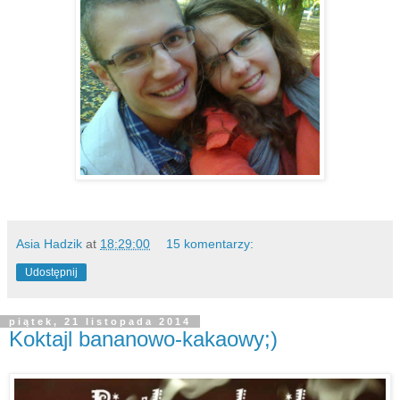
Asia Hadzik
at
18:29:00
15 komentarzy:
Udostępnij
piątek, 21 listopada 2014
Koktajl bananowo-kakaowy;)