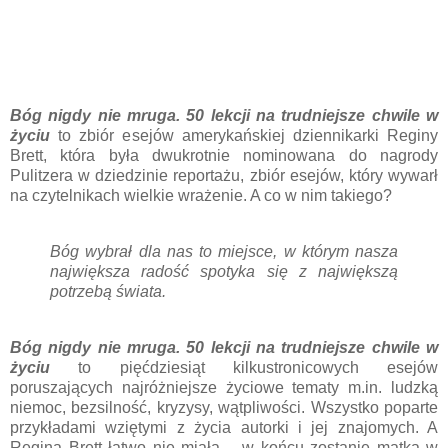
Bóg nigdy nie mruga. 50 lekcji na trudniejsze chwile w
życiu
to zbiór esejów amerykańskiej dziennikarki Reginy
Brett, która była dwukrotnie nominowana do nagrody
Pulitzera w dziedzinie reportażu, zbiór esejów, który wywarł
na czytelnikach wielkie wrażenie. A co w nim takiego?
Bóg wybrał dla nas to miejsce, w którym nasza
największa radość spotyka się z największą
potrzebą świata.
Bóg nigdy nie mruga. 50 lekcji na trudniejsze chwile w
życiu
to pięćdziesiąt kilkustronicowych esejów
poruszających najróżniejsze życiowe tematy m.in. ludzką
niemoc, bezsilność, kryzysy, wątpliwości. Wszystko poparte
przykładami wziętymi z życia autorki i jej znajomych. A
Regina Brett łatwo nie miała – w końcu zostanie matką w