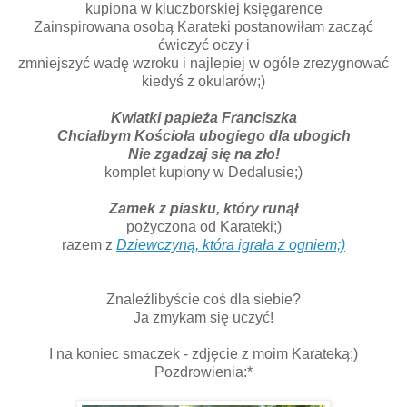
kupiona w kluczborskiej księgarence
Zainspirowana osobą Karateki postanowiłam zacząć
ćwiczyć oczy i
zmniejszyć wadę wzroku i najlepiej w ogóle zrezygnować
kiedyś z okularów;)
Kwiatki papieża Franciszka
Chciałbym Kościoła ubogiego dla ubogich
Nie zgadzaj się na zło!
komplet kupiony w Dedalusie;)
Zamek z piasku, który runął
pożyczona od Karateki;)
razem z
Dziewczyną, która igrała z ogniem;)
Znaleźlibyście coś dla siebie?
Ja zmykam się uczyć!
I na koniec smaczek - zdjęcie z moim Karateką;)
Pozdrowienia:*