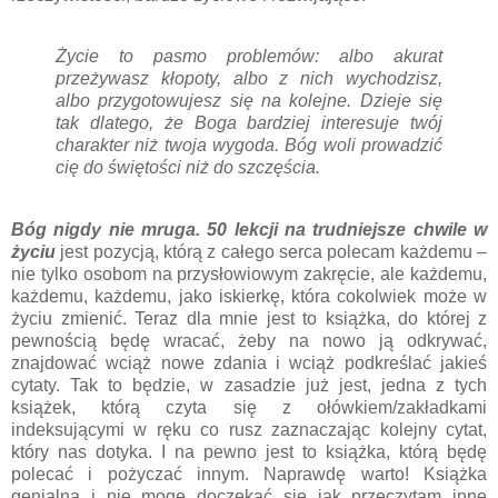
Życie to pasmo problemów: albo akurat
przeżywasz kłopoty, albo z nich wychodzisz,
albo przygotowujesz się na kolejne. Dzieje się
tak dlatego, że Boga bardziej interesuje twój
charakter niż twoja wygoda. Bóg woli prowadzić
cię do świętości niż do szczęścia.
Bóg nigdy nie mruga. 50 lekcji na trudniejsze chwile w
życiu
jest pozycją, którą z całego serca polecam każdemu –
nie tylko osobom na przysłowiowym zakręcie, ale każdemu,
każdemu, każdemu, jako iskierkę, która cokolwiek może w
życiu zmienić. Teraz dla mnie jest to książka, do której z
pewnością będę wracać, żeby na nowo ją odkrywać,
znajdować wciąż nowe zdania i wciąż podkreślać jakieś
cytaty. Tak to będzie, w zasadzie już jest, jedna z tych
książek, którą czyta się z ołówkiem/zakładkami
indeksującymi w ręku co rusz zaznaczając kolejny cytat,
który nas dotyka. I na pewno jest to książka, którą będę
polecać i pożyczać innym. Naprawdę warto! Książka
genialna i nie mogę doczekać się jak przeczytam inne