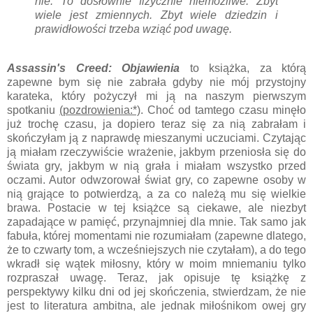
nie. To dosłownie fizycznie niemożliwe. Zbyt
wiele jest zmiennych. Zbyt wiele dziedzin i
prawidłowości trzeba wziąć pod uwagę.
Assassin's Creed: Objawienia
to książka, za którą
zapewne bym się nie zabrała gdyby nie mój przystojny
karateka, który pożyczył mi ją na naszym pierwszym
spotkaniu
(pozdrowienia:*)
. Choć od tamtego czasu minęło
już trochę czasu, ja dopiero teraz się za nią zabrałam i
skończyłam ją z naprawdę mieszanymi uczuciami. Czytając
ją miałam rzeczywiście wrażenie, jakbym przeniosła się do
świata gry, jakbym w nią grała i miałam wszystko przed
oczami. Autor odwzorował świat gry, co zapewne osoby w
nią grające to potwierdzą, a za co należą mu się wielkie
brawa. Postacie w tej książce są ciekawe, ale niezbyt
zapadające w pamięć, przynajmniej dla mnie. Tak samo jak
fabuła, której momentami nie rozumiałam (zapewne dlatego,
że to czwarty tom, a wcześniejszych nie czytałam), a do tego
wkradł się wątek miłosny, który w moim mniemaniu tylko
rozpraszał uwagę. Teraz, jak opisuje tę książkę z
perspektywy kilku dni od jej skończenia, stwierdzam, że nie
jest to literatura ambitna, ale jednak miłośnikom owej gry