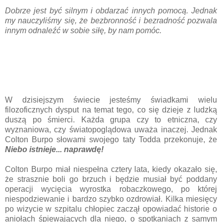
Dobrze jest być silnym i obdarzać innych pomocą. Jednak
my nauczyliśmy się, że bezbronność i bezradność pozwala
innym odnaleźć w sobie siłę, by nam pomóc.
W dzisiejszym świecie jesteśmy świadkami wielu
filozoficznych dysput na temat tego, co się dzieje z ludzką
duszą po śmierci. Każda grupa czy to etniczna, czy
wyznaniowa, czy światopoglądowa uważa inaczej. Jednak
Colton Burpo słowami swojego taty Todda przekonuje, że
Niebo istnieje... naprawdę!
Colton Burpo miał niespełna cztery lata, kiedy okazało się,
że strasznie boli go brzuch i będzie musiał być poddany
operacji wycięcia wyrostka robaczkowego, po której
niespodziewanie i bardzo szybko ozdrowiał. Kilka miesięcy
po wizycie w szpitalu chłopiec zaczął opowiadać historie o
aniołach śpiewających dla niego, o spotkaniach z samym