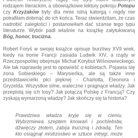
rodzajem literackim, a obowiązkowe lektury pokroju
Potopu
czy
Krzyżaków
były dla mnie istną katorgą i nigdy nie
potrafiłam dobrnąć do ich końca. Teraz stwierdziłam, że czas
nadrobić zaległości i postanowiłam dać szanse tego typu
literaturze. Wybór padł właśnie na książkę zatytułowaną
Bóg, honor, trucizna.
Robert Foryś w swojej książce opisuje burzliwy XVII wiek,
kiedy na tronie Francji zasiada Ludwik XIV, a rządy w
Rzeczpospolitej obejmuje Michał Korybut Wiśniowieckiego.
Ale tak naprawdę jest to opowieść o kobietach. Pojawia się
żona Sobieskiego – Marysieńka, ale są także inne
przedstawicielki płci pięknej - Charlotta, Eleonora i
Gryzelda. Wszystkie silne, waleczne i pragnące władzy. Jak
przeplotą się ich losy? Jak połączą Polskę z Francją? Czy
zyskają wymarzoną władzę? Jak skończy się ta historia?
Prawdziwa władza kryje się w cieniu.
Wybrzmiewa szeptem knowań i pochlebstw,
dźwięczy złotem, zabija trucizną i zdradą. Ten
kto osiągnął mistrzostwo w sztuce intrygi, może