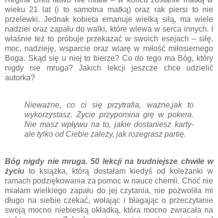
wieku 21 lat (i to samotna matką) oraz rak piersi to nie
przelewki. Jednak kobieta emanuje wielką siłą, ma wiele
nadziei oraz zapału do walki, które wlewa w serca innych. I
właśnie też to próbuje przekazać w swoich esejach – siłę,
moc, nadzieję, wsparcie oraz wiarę w miłość miłosiernego
Boga. Skąd się u niej to bierze? Co do tego ma Bóg, który
nigdy nie mruga? Jakich lekcji jeszcze chce udzielić
autorka?
Nieważne, co ci się przytrafia, ważne,jak to
wykorzystasz. Życie przypomina grę w pokera.
Nie masz wpływu na to, jakie dostaniesz karty-
ale tylko od Ciebie zależy, jak rozegrasz partię.
Bóg nigdy nie mruga. 50 lekcji na trudniejsze chwile w
życiu
to książka, którą dostałam kiedyś od koleżanki w
ramach podziękowania za pomoc w nauce chemii. Choć nie
miałam wielkiego zapału do jej czytania, nie pozwoliła mi
długo na siebie czekać, wołając i błagając o przeczytanie
swoją mocno niebieską okładką, która mocno zwracała na