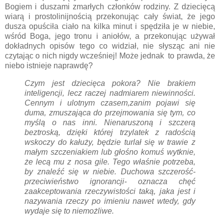
Bogiem i duszami zmarłych członków rodziny. Z dziecięcą
wiarą i prostolinijnością przekonując cały świat, że jego
dusza opuściła ciało na kilka minut i spędziła je w niebie,
wśród Boga, jego tronu i aniołów, a przekonując używał
dokładnych opisów tego co widział, nie słysząc ani nie
czytając o nich nigdy wcześniej! Może jednak to prawda, że
niebo istnieje naprawdę?
Czym jest dziecięca pokora? Nie brakiem
inteligencji, lecz raczej nadmiarem niewinności.
Cennym i ulotnym czasem,zanim pojawi się
duma, zmuszająca do przejmowania się tym, co
myślą o nas inni. Nienaruszoną i szczerą
beztroską, dzięki której trzylatek z radością
wskoczy do kałuży, będzie turlał się w trawie z
małym szczeniakiem lub głośno komuś wytknie,
że lecą mu z nosa gile. Tego właśnie potrzeba,
by znaleźć się w niebie. Duchowa szczerość-
przeciwieństwo ignorancji- oznacza chęć
zaakceptowania rzeczywistości taką, jaka jest i
nazywania rzeczy po imieniu nawet wtedy, gdy
wydaje się to niemożliwe.