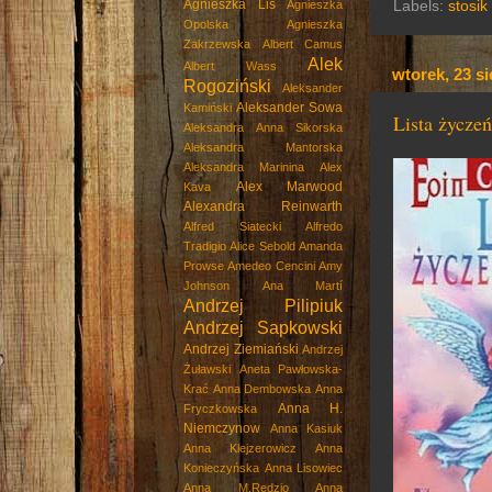
Agnieszka Lis
Labels:
stosik
Agnieszka
Opolska
Agnieszka
Zakrzewska
Albert Camus
Alek
Albert Wass
wtorek, 23 si
Rogoziński
Aleksander
Aleksander Sowa
Kamiński
Lista życzeń
Aleksandra Anna Sikorska
Aleksandra Mantorska
Aleksandra Marinina
Alex
Alex Marwood
Kava
Alexandra Reinwarth
Alfred Siatecki
Alfredo
Tradigio
Alice Sebold
Amanda
Prowse
Amedeo Cencini
Amy
Johnson
Ana Martí
Andrzej Pilipiuk
Andrzej Sapkowski
Andrzej Ziemiański
Andrzej
Żuławski
Aneta Pawłowska-
Krać
Anna Dembowska
Anna
Anna H.
Fryczkowska
Niemczynow
Anna Kasiuk
Anna Klejzerowicz
Anna
Konieczyńska
Anna Lisowiec
Anna M.Rędzio
Anna