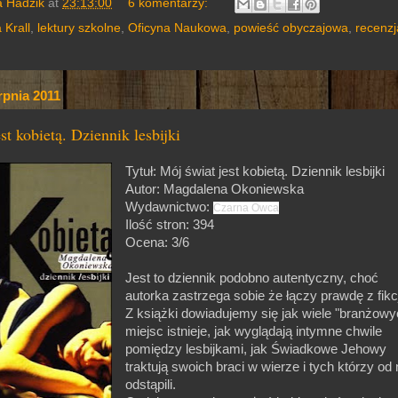
a Hadzik
at
23:13:00
6 komentarzy:
 Krall
,
lektury szkolne
,
Oficyna Naukowa
,
powieść obyczajowa
,
recenzj
rpnia 2011
st kobietą. Dziennik lesbijki
Tytuł: Mój świat jest kobietą. Dziennik lesbijki
Autor: Magdalena Okoniewska
Wydawnictwo:
Czarna Owca
Ilość stron: 394
Ocena: 3/6
Jest to dziennik podobno autentyczny, choć
autorka zastrzega sobie że łączy prawdę z fikc
Z książki dowiadujemy się jak wiele "branżowy
miejsc istnieje, jak wyglądają intymne chwile
pomiędzy lesbijkami, jak Świadkowe Jehowy
traktują swoich braci w wierze i tych którzy od 
odstąpili.