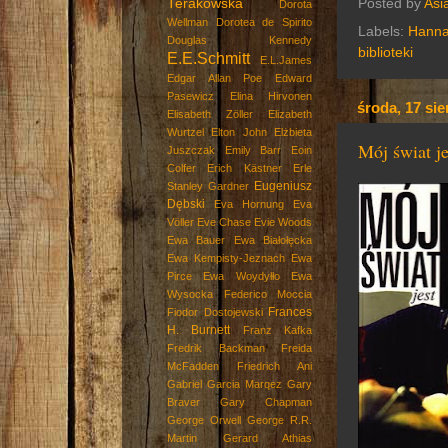
Posted by
Asi
Terakowska
Dorota
Wellman
Dorotea de Spirito
Labels:
Hanna
Douglas Kennedy
biblioteki
E.E.Schmitt
E.L.James
Edgar Allan Poe
Edward
Pasewicz
Elina Hirvonen
środa, 17 sie
Elisabeth Zöller
Elizabeth
Wurtzel
Elton John
Elżbieta
Mój świat je
Juszczak
Emily Barr
Eoin
Colfer
Erich Kästner
Erle
Eugeniusz
Stanley Gardner
Dębski
Eva Hornung
Eva
Völler
Eve Chase
Evie Woods
Ewa Bauer
Ewa Białołęcka
Ewa Kempisty-Jeznach
Ewa
Pirce
Ewa Woydyłło
Ewa
Wysocka
Federico Moccia
Frances
Fiodor Dostojewski
H. Burnett
Franz Kafka
Fredrik Backman
Freida
McFadden
Friedrich Ani
Gabriel Garcia Marqez
Gary
Braver
Gary Chapman
George Orwell
George R.R.
Martin
Gerard Athias