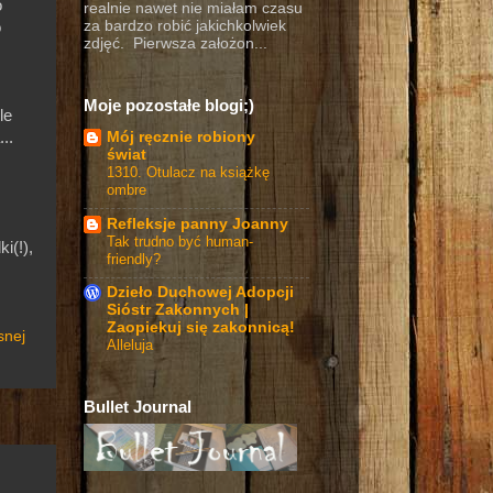
o
realnie nawet nie miałam czasu
za bardzo robić jakichkolwiek
o
zdjęć. Pierwsza założon...
Moje pozostałe blogi;)
le
Mój ręcznie robiony
..
świat
1310. Otulacz na książkę
ombre
Refleksje panny Joanny
Tak trudno być human-
i(!),
friendly?
Dzieło Duchowej Adopcji
Sióstr Zakonnych |
Zaopiekuj się zakonnicą!
snej
Alleluja
Bullet Journal