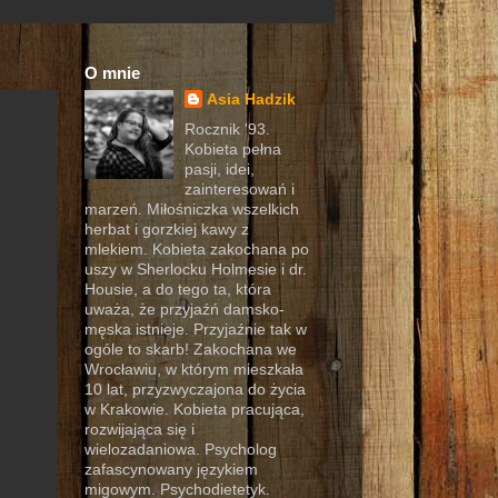
O mnie
Asia Hadzik
Rocznik '93.
Kobieta pełna
pasji, idei,
zainteresowań i
marzeń. Miłośniczka wszelkich
herbat i gorzkiej kawy z
mlekiem. Kobieta zakochana po
uszy w Sherlocku Holmesie i dr.
Housie, a do tego ta, która
uważa, że przyjaźń damsko-
męska istnieje. Przyjaźnie tak w
ogóle to skarb! Zakochana we
Wrocławiu, w którym mieszkała
10 lat, przyzwyczajona do życia
w Krakowie. Kobieta pracująca,
rozwijająca się i
wielozadaniowa. Psycholog
zafascynowany językiem
migowym. Psychodietetyk.