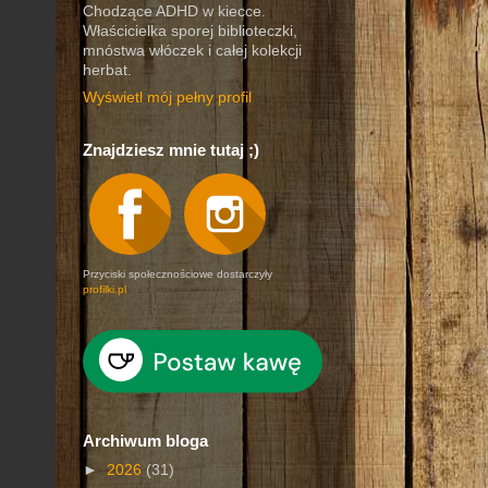
Chodzące ADHD w kiecce.
Właścicielka sporej biblioteczki,
mnóstwa włóczek i całej kolekcji
herbat.
Wyświetl mój pełny profil
Znajdziesz mnie tutaj ;)
Przyciski społecznościowe dostarczyły
profilki.pl
Archiwum bloga
►
2026
(31)