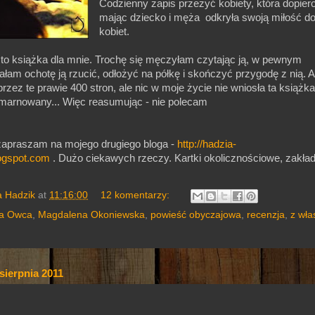
Codzienny zapis przeżyć kobiety, która dopier
mając dziecko i męża odkryła swoją miłość d
kobiet.
st to książka dla mnie. Trochę się męczyłam czytając ją, w pewnym
am ochotę ją rzucić, odłożyć na półkę i skończyć przygodę z nią. A
rzez te prawie 400 stron, ale nic w moje życie nie wniosła ta książka.
marnowany... Więc reasumując - nie polecam
 zapraszam na mojego drugiego bloga -
http://hadzia-
ogspot.com
. Dużo ciekawych rzeczy. Kartki okolicznościowe, zakładk
a Hadzik
at
11:16:00
12 komentarzy:
a Owca
,
Magdalena Okoniewska
,
powieść obyczajowa
,
recenzja
,
z wła
 sierpnia 2011