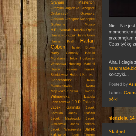
Graham Masterton
Grażyna Jagielska
Grzegorz
Drukarczyk
Grzegorz
Golojuch
Grzegorz Kasdepke
Guillaume Musso
Nie... Nie je
H.P.Lovecraft
Halszka Opfer
momencie miał
Hanna Fronczak
Hanna Greń
przebrnęłam p
Harlan
Hanna Krall
Czas tyćkę z
Coben
Harriet Brown
Harry Connolly
Haruki
Murakami
Helga Hoškova-
Aha. I ciagle
Weissowá
Henning Mankell
handmade.bl
Henrik Fexeus
Henryk
kolczyki...
Hubert Klimko-
Sienkiewicz
Dobrzaniecki
Irena
Posted by
Asi
Matuszkiewicz
Iwona
Iwona
Majewska-Opiełka
Labels:
Czarn
Wilmowska
Izabela
półki
J.R.R. Tolkien
Janiszewska
Jacek Galiński
Jacek
Komuda
Jacek Lusiński
niedziela, 14
Jacek Masłowski
Jacek
Ostrowski
Jacek Piekara
Jacek
Jacek Wasilewski
Skalpel
Łukawski
Jack Thorne