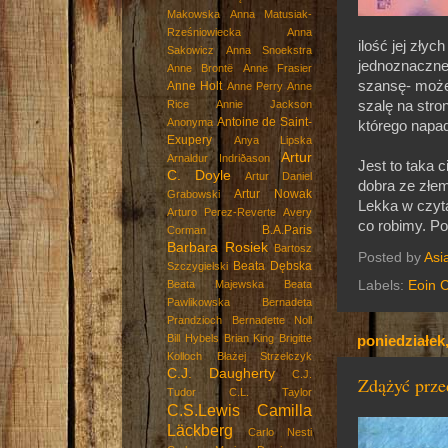
Makowska
Anna Matusiak-
Rześniowiecka
Anna
ilość jej zły
Sakowicz
Anna Snoekstra
jednoznacznej
Anne Brontë
Anne Frasier
szansę- może 
Anne Holt
Anne Perry
Anne
szalę na stro
Rice
Annie Jackson
Antoine de Saint-
Anonyma
którego napad
Exupery
Anya Lipska
Artur
Arnaldur Indriðason
Jest to taka 
C. Doyle
Artur Daniel
dobra ze złe
Artur Nowak
Grabowski
Lekka w czyt
Arturo Perez-Reverte
Avery
co robimy. P
B.A.Paris
Corman
Barbara Rosiek
Bartosz
Posted by
Asi
Beata Dębska
Szczygielski
Beata Majewska
Beata
Labels:
Eoin C
Pawlikowska
Bernadeta
Prandzioch
Bernadette Noll
Bill Hybels
Brian King
Brigitte
poniedziałek,
Kolloch
Błażej Strzelczyk
C.J. Daugherty
C.J.
Zdążyć prz
Tudor
C.L. Taylor
C.S.Lewis
Camilla
Läckberg
Carlo Nesti