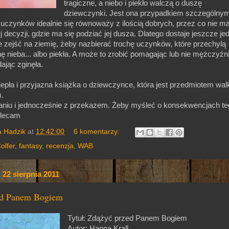
tragiczne, a niebo i piekło walczą o duszę
dziewczynki. Jest ona przypadkiem szczególnym
ch uczynków idealnie się równoważy z ilością dobrych, przez co nie m
 decyzji, gdzie ma się podziać jej dusza. Dlatego dostaje jeszcze je
zejść na ziemię, żeby nazbierać trochę uczynków, które przechylą
nę nieba... albo piekła. A może to zrobić pomagając lub nie mężczyźni
ając zginęła.
ciepła i przyjazna książka o dziewczynce, która jest przedmiotem wal
m.
aniu i jednocześnie z przekazem. Żeby myśleć o konsekwencjach te
olecam
a Hadzik
at
12:42:00
6 komentarzy:
olfer
,
fantasy
,
recenzja
,
WAB
 22 sierpnia 2011
ed Panem Bogiem
Tytuł: Zdążyć przed Panem Bogiem
Autor: Hanna Krall