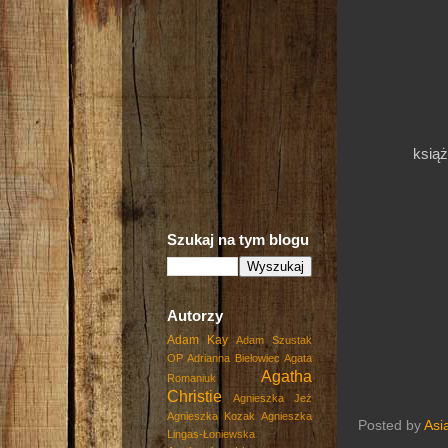
książ
Szukaj na tym blogu
Autorzy
Adam Kay
Adam Szustak
OP
Adrianna Biełowiec
Agata
Agatha
Romaniuk
Christie
Agnieszka Jeż
Agnieszka Kozak
Agnieszka
Posted by
Asi
Lingas-Łoniewska