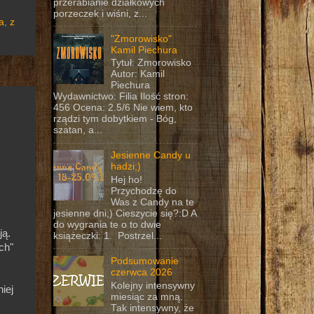
przerabianie działkowych
porzeczek i wiśni, z...
a
,
z
"Zmorowisko"
Kamil Piechura
Tytuł: Zmorowisko
Autor: Kamil
Piechura
Wydawnictwo: Filia Ilość stron:
456 Ocena: 2.5/6 Nie wiem, kto
rządzi tym dobytkiem - Bóg,
szatan, a...
Jesienne Candy u
hadzi;)
Hej ho!
Przychodzę do
Was z Candy na te
jesienne dni;) Cieszycie się?:D A
do wygrania te o to dwie
ją.
książeczki: 1. Postrzel...
ch"
Podsumowanie
czerwca 2026
Kolejny intensywny
niej
miesiąc za mną.
Tak intensywny, że