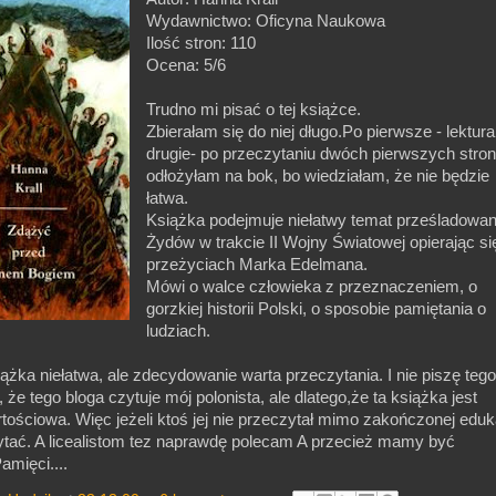
Wydawnictwo: Oficyna Naukowa
Ilość stron: 110
Ocena: 5/6
Trudno mi pisać o tej książce.
Zbierałam się do niej długo.Po pierwsze - lektura
drugie- po przeczytaniu dwóch pierwszych stron
odłożyłam na bok, bo wiedziałam, że nie będzie
łatwa.
Książka podejmuje niełatwy temat prześladowan
Żydów w trakcie II Wojny Światowej opierając si
przeżyciach Marka Edelmana.
Mówi o walce człowieka z przeznaczeniem, o
gorzkiej historii Polski, o sposobie pamiętania o
ludziach.
żka niełatwa, ale zdecydowanie warta przeczytania. I nie piszę tego
 że tego bloga czytuje mój polonista, ale dlatego,że ta książka jest
ościowa. Więc jeżeli ktoś jej nie przeczytał mimo zakończonej eduka
ytać. A licealistom tez naprawdę polecam A przecież mamy być
amięci....