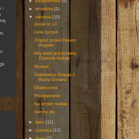
►
października
(5)
 -
►
września
(2)
a
▼
sierpnia
(10)
dną
stosik nr 13
Lista życzeń
e,
Zdążyć przed Panem
Bogiem
ki
Mój świat jest kobietą.
Dziennik lesbijki
go
Skalpel
Zwiadowcy. Księga 1.
Ruiny Gorlanu
Okaleczona
Przedwiośnie
Na koniec świata
Sieroty zła
►
lipca
(11)
►
czerwca
(12)
►
maja
(7)