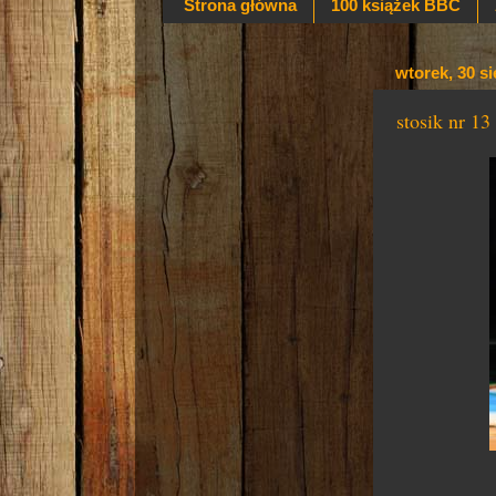
Strona główna
100 książek BBC
wtorek, 30 si
stosik nr 13