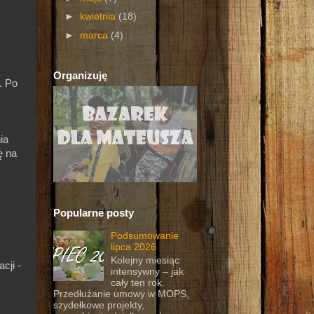
►
kwietnia
(18)
►
marca
(4)
Organizuję
. Po
ia
ę na
Popularne posty
Podsumowanie
lipca 2026
Kolejny miesiąc
cji -
intensywny – jak
cały ten rok.
Przedłużanie umowy w MOPS,
szydełkowe projekty,