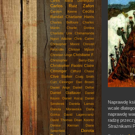
Carlos Maria Dominguez
Carlos Ruiz Zafon
Cecilia
Carolyn Keene
Randall
Charlaine Harris
Charles Belfoure
Charles
Martin
Charlie Donlea
Charlotte Link
Chimamanda
Ngozi Adichie
Chris Carter
Chrisopher Moore
Christel
Petitcollin
Christer Mjåset
Christiane F.
Christian Unge
Christopher Berry-Dee
Christopher Paolini
Claire
Cloninger
Clifford Chase
Clive Barker
Craig Smith
Curt Cloninger
Dan Brown
Daniel Ange
Daniel Defoe
Daniel Glattauer
Daniel
Keyes
Daniel Kocuj
Daniel
Naprawdę ksią
Senderek
Daniela Lamas
wcale dlatego,
Danuta Morawska
Daria
naprawdę wart
Górka
David Lagercrantz
radzę przecz
David Thomas
Dean Koontz
Denise Kiernan
Diane
Strażnikami P
Dorota
Setterfield