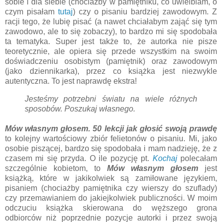
sobie i dla siebie (chociażby w pamiętniku, co uwielbiam, o
czym pisałam
tutaj
) czy o pisaniu bardziej zawodowym. Z
racji tego, że lubię pisać (a nawet chciałabym zająć się tym
zawodowo, ale to się zobaczy), to bardzo mi się spodobała
ta tematyka. Super jest także to, że autorka nie pisze
teoretycznie, ale opiera się przede wszystkim na swoim
doświadczeniu osobistym (pamiętnik) oraz zawodowym
(jako dziennikarka), przez co książka jest niezwykle
autentyczna. To jest naprawdę ekstra!
Jesteśmy potrzebni światu na wiele różnych
sposobów. Poszukaj własnego.
Mów własnym głosem. 50 lekcji jak głosić swoją prawdę
to kolejny wartościowy zbiór felietonów o pisaniu. Mi, jako
osobie piszącej, bardzo się spodobała i mam nadzieję, że z
czasem mi się przyda. O ile pozycję pt.
Kochaj
polecałam
szczególnie kobietom, to
Mów własnym głosem
jest
książką, które w jakikolwiek są zamiłowane językiem,
pisaniem (chociażby pamiętnika czy wierszy do szuflady)
czy przemawianiem do jakiejkolwiek publiczności. W moim
odczuciu książka skierowana do węższego grona
odbiorców niż poprzednie pozycje autorki i przez swoją