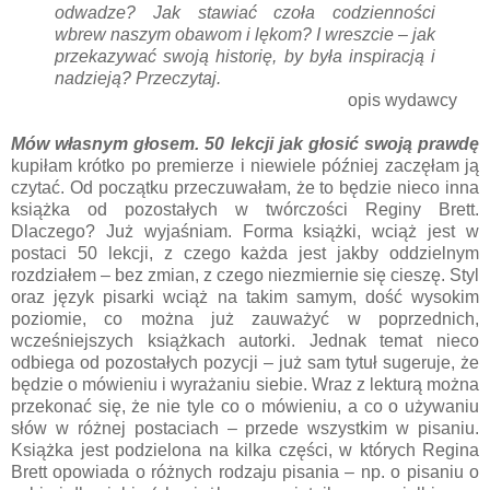
odwadze? Jak stawiać czoła codzienności
wbrew naszym obawom i lękom? I wreszcie – jak
przekazywać swoją historię, by była inspiracją i
nadzieją? Przeczytaj.
opis wydawcy
Mów własnym głosem. 50 lekcji jak głosić swoją prawdę
kupiłam krótko po premierze i niewiele później zaczęłam ją
czytać. Od początku przeczuwałam, że to będzie nieco inna
książka od pozostałych w twórczości Reginy Brett.
Dlaczego? Już wyjaśniam. Forma książki, wciąż jest w
postaci 50 lekcji, z czego każda jest jakby oddzielnym
rozdziałem – bez zmian, z czego niezmiernie się cieszę. Styl
oraz język pisarki wciąż na takim samym, dość wysokim
poziomie, co można już zauważyć w poprzednich,
wcześniejszych książkach autorki. Jednak temat nieco
odbiega od pozostałych pozycji – już sam tytuł sugeruje, że
będzie o mówieniu i wyrażaniu siebie. Wraz z lekturą można
przekonać się, że nie tyle co o mówieniu, a co o używaniu
słów w różnej postaciach – przede wszystkim w pisaniu.
Książka jest podzielona na kilka części, w których Regina
Brett opowiada o różnych rodzaju pisania – np. o pisaniu o