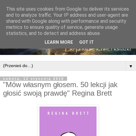
This site uses cookies from Google to deliver its services
and to analyze traffic. Your IP address and user-agent are
shared with Google along with performance and security
metrics to ensure quality of service, generate usage
statistics, and to detect and address abuse.
LEARN MORE
GOT IT
▼
sobota, 12 stycznia 2019
"Mów własnym głosem. 50 lekcji jak
głosić swoją prawdę" Regina Brett