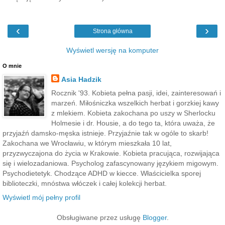
‹
›
Strona główna
Wyświetl wersję na komputer
O mnie
Asia Hadzik
Rocznik '93. Kobieta pełna pasji, idei, zainteresowań i
marzeń. Miłośniczka wszelkich herbat i gorzkiej kawy
z mlekiem. Kobieta zakochana po uszy w Sherlocku
Holmesie i dr. Housie, a do tego ta, która uważa, że
przyjaźń damsko-męska istnieje. Przyjaźnie tak w ogóle to skarb!
Zakochana we Wrocławiu, w którym mieszkała 10 lat,
przyzwyczajona do życia w Krakowie. Kobieta pracująca, rozwijająca
się i wielozadaniowa. Psycholog zafascynowany językiem migowym.
Psychodietetyk. Chodzące ADHD w kiecce. Właścicielka sporej
biblioteczki, mnóstwa włóczek i całej kolekcji herbat.
Wyświetl mój pełny profil
Obsługiwane przez usługę
Blogger
.