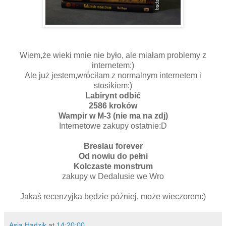
Wiem,że wieki mnie nie było, ale miałam problemy z
internetem:)
Ale już jestem,wróciłam z normalnym internetem i
stosikiem:)
Labirynt odbić
2586 kroków
Wampir w M-3 (nie ma na zdj)
Internetowe zakupy ostatnie:D
Breslau forever
Od nowiu do pełni
Kolczaste monstrum
zakupy w Dedalusie we Wro
Jakaś recenzyjka będzie później, może wieczorem:)
Asia Hadzik
at
14:20:00