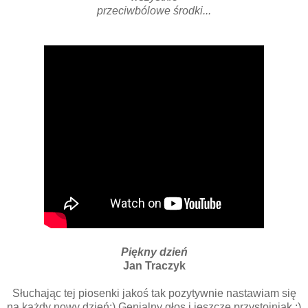
przeciwbólowe środki...
Piękny dzień
Jan Traczyk
Słuchając tej piosenki jakoś tak pozytywnie nastawiam się
na każdy nowy dzień;) Genialny głos i jeszcze przystojniak ;)