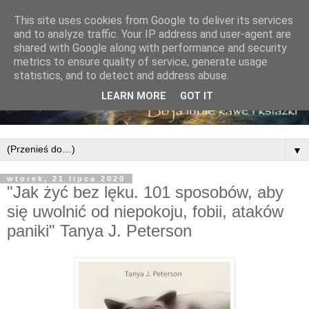
This site uses cookies from Google to deliver its services
and to analyze traffic. Your IP address and user-agent are
shared with Google along with performance and security
metrics to ensure quality of service, generate usage
statistics, and to detect and address abuse.
LEARN MORE
GOT IT
▼
wtorek, 21 lipca 2020
"Jak żyć bez lęku. 101 sposobów, aby
się uwolnić od niepokoju, fobii, ataków
paniki" Tanya J. Peterson