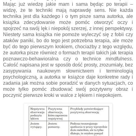
Mając już wiedzę jakie mam i sama będąc po terapii –
widzę, że te techniki mają naprawdę sens. Nie każda
technika jest dla każdego i o tym pisze sama autorka, ale
książka zdecydowanie może pomóc otworzyć oczy i
spojrzeć na swój lęk i niepokój szerzej, z innej perspektywy.
Niestety sama książka nie pomoże wyleczyć się z fobii czy
ataków paniki, bo do tego jest potrzebna terapia, ale może
być do tego pierwszym krokiem, chociażby z tego względu,
że autorka pisze również o formach terapii takich jak terapia
poznawczo-behawioralna czy o technice
mindfulness
.
Całość napisana jest w sposób dość prosty, zrozumiały, bez
zasypywania naukowym słownictwem i terminologią
psychologiczną, a autorka w książce daje konkretne rady i
zadania jak można sobie poradzić w danych sytuacjach, co
może tylko pomóc zbudować swój pozytywny obraz i
poczynić pierwsze kroki w walce z lękiem i niepokojem.