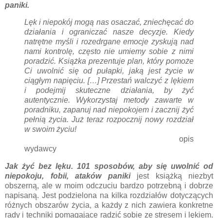
paniki.
Lęk i niepokój mogą nas osaczać, zniechęcać do
działania i ograniczać nasze decyzje. Kiedy
natrętne myśli i rozedrgane emocje zyskują nad
nami kontrolę, często nie umiemy sobie z nimi
poradzić. Książka prezentuje plan, który pomoże
Ci uwolnić się od pułapki, jaką jest życie w
ciągłym napięciu. […] Przestań walczyć z lękiem
i podejmij skuteczne działania, by żyć
autentycznie. Wykorzystaj metody zawarte w
poradniku, zapanuj nad niepokojem i zacznij żyć
pełnią życia. Już teraz rozpocznij nowy rozdział
w swoim życiu!
opis
wydawcy
J
ak żyć bez lęku. 101 sposobów, aby się uwolnić od
niepokoju, fobii, ataków paniki
jest książką niezbyt
obszerną, ale w moim odczuciu bardzo potrzebną i dobrze
napisaną. Jest podzielona na kilka rozdziałów dotyczących
różnych obszarów życia, a każdy z nich zawiera konkretne
rady i techniki pomagające radzić sobie ze stresem i lękiem.