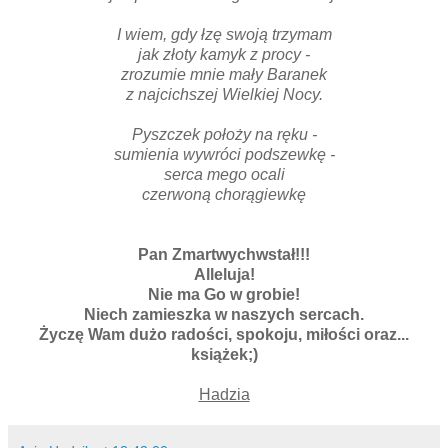
I wiem, gdy łzę swoją trzymam
jak złoty kamyk z procy -
zrozumie mnie mały Baranek
z najcichszej Wielkiej Nocy.
Pyszczek położy na ręku -
sumienia wywróci podszewkę -
serca mego ocali
czerwoną chorągiewkę
Pan Zmartwychwstał!!!
Alleluja!
Nie ma Go w grobie!
Niech zamieszka w naszych sercach.
Życzę Wam dużo radości, spokoju, miłości oraz...
książek;)
Hadzia