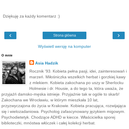
Dziękuję za każdy komentarz :)
‹
›
Strona główna
Wyświetl wersję na komputer
O mnie
Asia Hadzik
Rocznik '93. Kobieta pełna pasji, idei, zainteresowań i
marzeń. Miłośniczka wszelkich herbat i gorzkiej kawy
z mlekiem. Kobieta zakochana po uszy w Sherlocku
Holmesie i dr. Housie, a do tego ta, która uważa, że
przyjaźń damsko-męska istnieje. Przyjaźnie tak w ogóle to skarb!
Zakochana we Wrocławiu, w którym mieszkała 10 lat,
przyzwyczajona do życia w Krakowie. Kobieta pracująca, rozwijająca
się i wielozadaniowa. Psycholog zafascynowany językiem migowym.
Psychodietetyk. Chodzące ADHD w kiecce. Właścicielka sporej
biblioteczki, mnóstwa włóczek i całej kolekcji herbat.