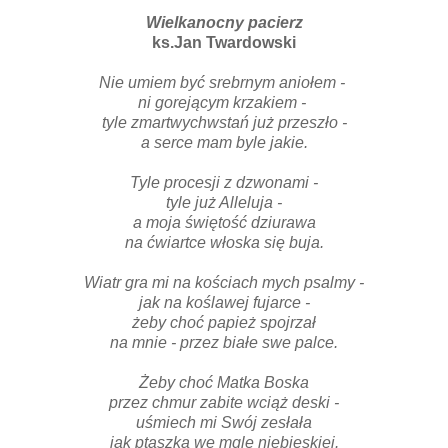
Wielkanocny pacierz
ks.Jan Twardowski
Nie umiem być srebrnym aniołem -
ni gorejącym krzakiem -
tyle zmartwychwstań już przeszło -
a serce mam byle jakie.
Tyle procesji z dzwonami -
tyle już Alleluja -
a moja świętość dziurawa
na ćwiartce włoska się buja.
Wiatr gra mi na kościach mych psalmy -
jak na koślawej fujarce -
żeby choć papież spojrzał
na mnie - przez białe swe palce.
Żeby choć Matka Boska
przez chmur zabite wciąż deski -
uśmiech mi Swój zesłała
jak ptaszka we mgle niebieskiej.