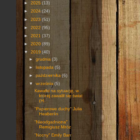
►
2025
(13)
►
2024
(24)
►
2023
(51)
►
2022
(95)
►
2021
(37)
►
2020
(89)
▼
2019
(40)
►
grudnia
(3)
►
listopada
(5)
►
października
(6)
▼
września
(5)
Kawałki na sytuację, w
której zawalił się świat
(H...
"Papierowe duchy" Julia
Heaberlin
"Nieodgadniona"
Remigiusz Mróz
"Nocny" Emily Barr