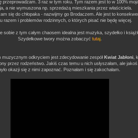
ę przeprowadzam. 3 raz w tym roku. Tym razem jest to w 100% moj
ja, a nie wymuszona np. sprzedażą mieszkania przez właściciela.
m się do chłopaka - nazwijmy go Brodaczem. Ale jest to konsekwe
ku razem i problemów rodzinnych, o których pisać nie będę więcej.
e sobie z tym całym chaosem idealna jest muzyka, szydełko i książk
Szydełkowe twory można zobaczyć
tutaj
.
 muzycznym odkryciem jest zdecydowanie zespół
Kwiat Jabłoni
, 
ony przez rodzeństwo. Jakiś czas temu u nich usłyszałam, ale jakoś
było okazji się z nimi zapoznać. Poznałam i się zakochałam.