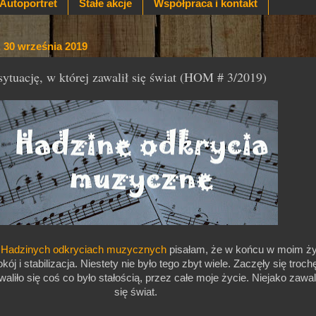
Autoportret
Stałe akcje
Współpraca i kontakt
, 30 września 2019
sytuację, w której zawalił się świat (HOM # 3/2019)
h
Hadzinych odkryciach muzycznych
pisałam, że w końcu w moim ży
kój i stabilizacja. Niestety nie było tego zbyt wiele. Zaczęły się troch
aliło się coś co było stałością, przez całe moje życie. Niejako zawal
się świat.