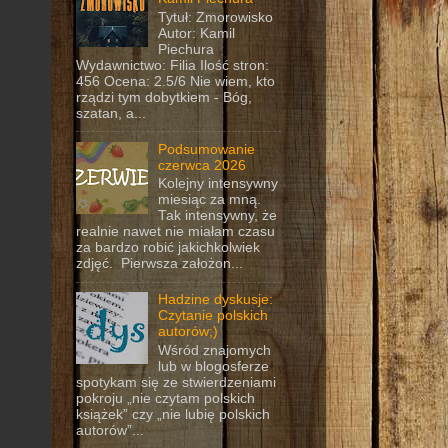
Tytuł: Zmorowisko
Autor: Kamil
Piechura
Wydawnictwo: Filia Ilość stron:
456 Ocena: 2.5/6 Nie wiem, kto
rządzi tym dobytkiem - Bóg,
szatan, a...
Podsumowanie
czerwca 2026
Kolejny intensywny
miesiąc za mną.
Tak intensywny, że
realnie nawet nie miałam czasu
za bardzo robić jakichkolwiek
zdjęć. Pierwsza założon...
Hadzine dyskusje:
Czytanie polskich
autorów;)
Wśród znajomych
lub w blogosferze
spotykam się ze stwierdzeniami
pokroju „nie czytam polskich
książek” czy „nie lubię polskich
autorów”...