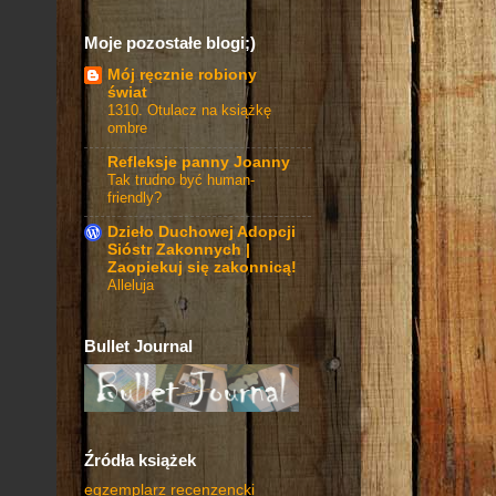
Moje pozostałe blogi;)
Mój ręcznie robiony
świat
1310. Otulacz na książkę
ombre
Refleksje panny Joanny
Tak trudno być human-
friendly?
Dzieło Duchowej Adopcji
Sióstr Zakonnych |
Zaopiekuj się zakonnicą!
Alleluja
Bullet Journal
Źródła książek
egzemplarz recenzencki