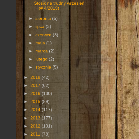
Stosik na trudny wrzesień
(# 4/2019)
►
sierpnia
(5)
►
lipca
(3)
►
czerwca
(3)
►
maja
(1)
►
marca
(2)
►
lutego
(2)
►
stycznia
(5)
►
2018
(42)
►
2017
(62)
►
2016
(130)
►
2015
(89)
►
2014
(117)
►
2013
(177)
►
2012
(131)
►
2011
(78)