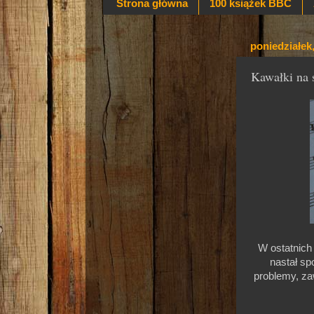
Strona główna
100 książek BBC
poniedziałek
Kawałki na 
W ostatnic
nastał spo
problemy, zaw