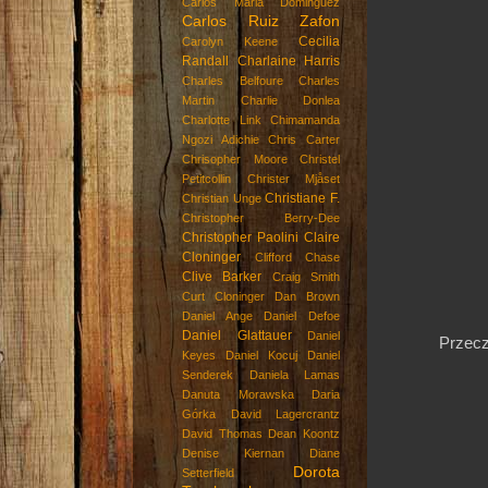
Carlos Maria Dominguez
Carlos Ruiz Zafon
Cecilia
Carolyn Keene
Randall
Charlaine Harris
Charles Belfoure
Charles
Martin
Charlie Donlea
Charlotte Link
Chimamanda
Ngozi Adichie
Chris Carter
Chrisopher Moore
Christel
Petitcollin
Christer Mjåset
Christiane F.
Christian Unge
Christopher Berry-Dee
Christopher Paolini
Claire
Cloninger
Clifford Chase
Clive Barker
Craig Smith
Curt Cloninger
Dan Brown
Daniel Ange
Daniel Defoe
Daniel Glattauer
Daniel
Przecz
Keyes
Daniel Kocuj
Daniel
Senderek
Daniela Lamas
Danuta Morawska
Daria
Górka
David Lagercrantz
David Thomas
Dean Koontz
Denise Kiernan
Diane
Dorota
Setterfield