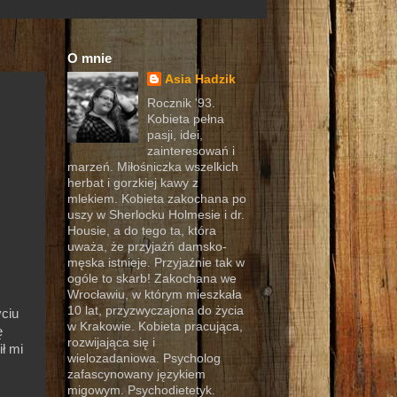
O mnie
Asia Hadzik
Rocznik '93.
Kobieta pełna
pasji, idei,
zainteresowań i
marzeń. Miłośniczka wszelkich
herbat i gorzkiej kawy z
mlekiem. Kobieta zakochana po
uszy w Sherlocku Holmesie i dr.
Housie, a do tego ta, która
uważa, że przyjaźń damsko-
męska istnieje. Przyjaźnie tak w
ogóle to skarb! Zakochana we
Wrocławiu, w którym mieszkała
10 lat, przyzwyczajona do życia
ciu
w Krakowie. Kobieta pracująca,
ę
rozwijająca się i
ił mi
wielozadaniowa. Psycholog
zafascynowany językiem
migowym. Psychodietetyk.