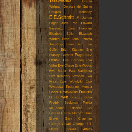
Terakowska
Dorota
Wellman
Dorotea de Spirito
Douglas Kennedy
E.E.Schmitt
E.L.James
Edgar Allan Poe
Edward
Pasewicz
Elina Hirvonen
Elisabeth Zöller
Elizabeth
Wurtzel
Elton John
Elżbieta
Juszczak
Emily Barr
Eoin
Colfer
Erich Kästner
Erle
Eugeniusz
Stanley Gardner
Dębski
Eva Hornung
Eva
Völler
Eve Chase
Evie Woods
Ewa Bauer
Ewa Białołęcka
Ewa Kempisty-Jeznach
Ewa
Pirce
Ewa Woydyłło
Ewa
Wysocka
Federico Moccia
Frances
Fiodor Dostojewski
H. Burnett
Franz Kafka
Fredrik Backman
Freida
McFadden
Friedrich Ani
Gabriel Garcia Marqez
Gary
Braver
Gary Chapman
George Orwell
George R.R.
Martin
Gerard Athias