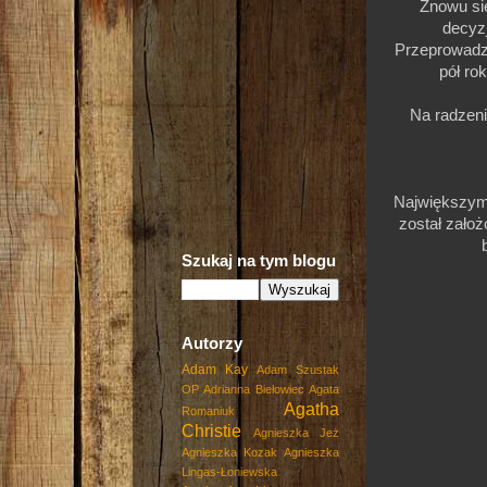
Znowu si
decyz
Przeprowadza
pół ro
Na radzeni
Największym
został założ
Szukaj na tym blogu
Autorzy
Adam Kay
Adam Szustak
OP
Adrianna Biełowiec
Agata
Agatha
Romaniuk
Christie
Agnieszka Jeż
Agnieszka Kozak
Agnieszka
Lingas-Łoniewska