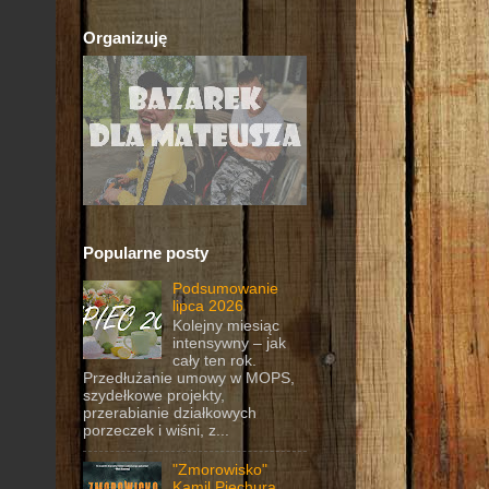
Organizuję
Popularne posty
Podsumowanie
lipca 2026
Kolejny miesiąc
intensywny – jak
cały ten rok.
Przedłużanie umowy w MOPS,
szydełkowe projekty,
przerabianie działkowych
porzeczek i wiśni, z...
"Zmorowisko"
Kamil Piechura