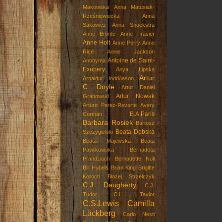
Makowska
Anna Matusiak-
Rześniowiecka
Anna
Sakowicz
Anna Snoekstra
Anne Brontë
Anne Frasier
Anne Holt
Anne Perry
Anne
Rice
Annie Jackson
Antoine de Saint-
Anonyma
Exupery
Anya Lipska
Artur
Arnaldur Indriðason
C. Doyle
Artur Daniel
Artur Nowak
Grabowski
Arturo Perez-Reverte
Avery
B.A.Paris
Corman
Barbara Rosiek
Bartosz
Beata Dębska
Szczygielski
Beata Majewska
Beata
Pawlikowska
Bernadeta
Prandzioch
Bernadette Noll
Bill Hybels
Brian King
Brigitte
Kolloch
Błażej Strzelczyk
C.J. Daugherty
C.J.
Tudor
C.L. Taylor
C.S.Lewis
Camilla
Läckberg
Carlo Nesti