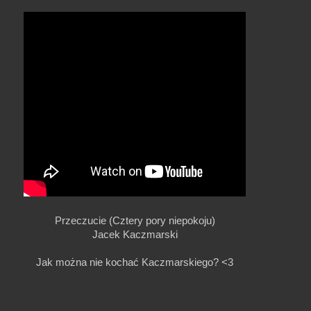
Przeczucie (Cztery pory niepokoju)
Jacek Kaczmarski
Jak można nie kochać Kaczmarskiego? <3