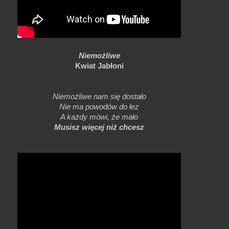
Niemożliwe
Kwiat Jabłoni
Niemożliwe nam się dostało
Nie ma powodów do łez
A każdy mówi, że mało
Musisz więcej niż chcesz