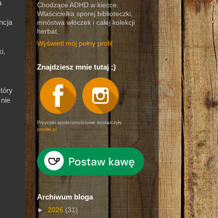
a
Chodzące ADHD w kiecce.
Właścicielka sporej biblioteczki,
ncja
mnóstwa włóczek i całej kolekcji
herbat.
Wyświetl mój pełny profil
i.
Znajdziesz mnie tutaj ;)
który
 nie
Przyciski społecznościowe dostarczyły
profilki.pl
Archiwum bloga
►
2026
(31)