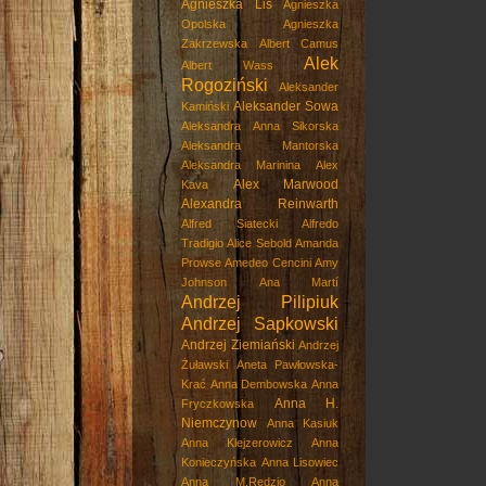
Agnieszka Lis
Agnieszka
Opolska
Agnieszka
Zakrzewska
Albert Camus
Alek
Albert Wass
Rogoziński
Aleksander
Aleksander Sowa
Kamiński
Aleksandra Anna Sikorska
Aleksandra Mantorska
Aleksandra Marinina
Alex
Alex Marwood
Kava
Alexandra Reinwarth
Alfred Siatecki
Alfredo
Tradigio
Alice Sebold
Amanda
Prowse
Amedeo Cencini
Amy
Johnson
Ana Martí
Andrzej Pilipiuk
Andrzej Sapkowski
Andrzej Ziemiański
Andrzej
Żuławski
Aneta Pawłowska-
Krać
Anna Dembowska
Anna
Anna H.
Fryczkowska
Niemczynow
Anna Kasiuk
Anna Klejzerowicz
Anna
Konieczyńska
Anna Lisowiec
Anna M.Rędzio
Anna