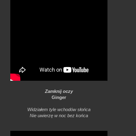
Zamknij oczy
Ginger
Widziałem tyle wchodów słońca
Nie uwierzę w noc bez końca