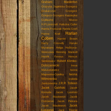
Graham Masterton
Grażyna Jagielska
Grzegorz
Drukarczyk
Grzegorz
Golojuch
Grzegorz Kasdepke
Guillaume Musso
H.P.Lovecraft
Halszka Opfer
Hanna Fronczak
Hanna Greń
Harlan
Hanna Krall
Coben
Harriet Brown
Harry Connolly
Haruki
Murakami
Helga Hoškova-
Weissowá
Henning Mankell
Henrik Fexeus
Henryk
Hubert Klimko-
Sienkiewicz
Dobrzaniecki
Irena
Matuszkiewicz
Iwona
Iwona
Majewska-Opiełka
Wilmowska
Izabela
J.R.R. Tolkien
Janiszewska
Jacek Galiński
Jacek
Komuda
Jacek Lusiński
Jacek Masłowski
Jacek
Ostrowski
Jacek Piekara
Jacek
Jacek Wasilewski
Łukawski
Jack Thorne