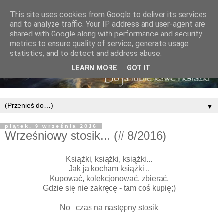
This site uses cookies from Google to deliver its services
and to analyze traffic. Your IP address and user-agent are
shared with Google along with performance and security
metrics to ensure quality of service, generate usage
statistics, and to detect and address abuse.
LEARN MORE
GOT IT
▼
piątek, 9 września 2016
Wrześniowy stosik... (# 8/2016)
Książki, książki, książki...
Jak ja kocham książki...
Kupować, kolekcjonować, zbierać.
Gdzie się nie zakręcę - tam coś kupię;)
No i czas na następny stosik