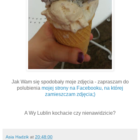
Jak Wam się spodobały moje zdjęcia - zapraszam do
polubienia
mojej strony na Facebooku, na której
zamieszczam zdjęcia;)
A Wy Lublin kochacie czy nienawidzicie?
Asia Hadzik
at
20:48:00