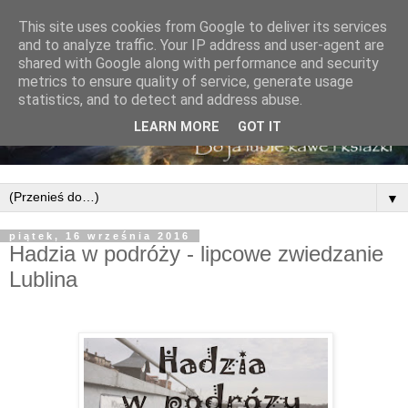
This site uses cookies from Google to deliver its services
and to analyze traffic. Your IP address and user-agent are
shared with Google along with performance and security
metrics to ensure quality of service, generate usage
statistics, and to detect and address abuse.
LEARN MORE
GOT IT
▼
piątek, 16 września 2016
Hadzia w podróży - lipcowe zwiedzanie
Lublina