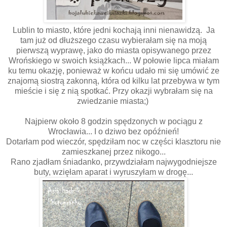
Lublin to miasto, które jedni kochają inni nienawidzą. Ja
tam już od dłuższego czasu wybierałam się na moją
pierwszą wyprawę, jako do miasta opisywanego przez
Wrońskiego w swoich książkach... W połowie lipca miałam
ku temu okazję, ponieważ w końcu udało mi się umówić ze
znajomą siostrą zakonną, która od kilku lat przebywa w tym
mieście i się z nią spotkać. Przy okazji wybrałam się na
zwiedzanie miasta;)
Najpierw około 8 godzin spędzonych w pociągu z
Wrocławia... I o dziwo bez opóźnień!
Dotarłam pod wieczór, spędziłam noc w części klasztoru nie
zamieszkanej przez nikogo...
Rano zjadłam śniadanko, przywdziałam najwygodniejsze
buty, wzięłam aparat i wyruszyłam w drogę...