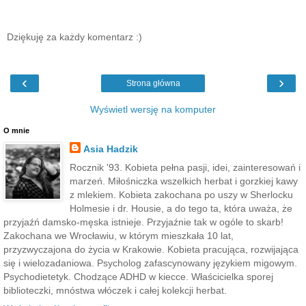
Dziękuję za każdy komentarz :)
‹
›
Strona główna
Wyświetl wersję na komputer
O mnie
Asia Hadzik
Rocznik '93. Kobieta pełna pasji, idei, zainteresowań i
marzeń. Miłośniczka wszelkich herbat i gorzkiej kawy
z mlekiem. Kobieta zakochana po uszy w Sherlocku
Holmesie i dr. Housie, a do tego ta, która uważa, że
przyjaźń damsko-męska istnieje. Przyjaźnie tak w ogóle to skarb!
Zakochana we Wrocławiu, w którym mieszkała 10 lat,
przyzwyczajona do życia w Krakowie. Kobieta pracująca, rozwijająca
się i wielozadaniowa. Psycholog zafascynowany językiem migowym.
Psychodietetyk. Chodzące ADHD w kiecce. Właścicielka sporej
biblioteczki, mnóstwa włóczek i całej kolekcji herbat.