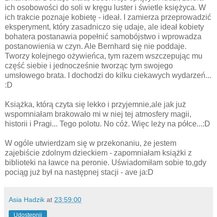
ich osobowości do soli w kręgu luster i świetle księżyca. W
ich trakcie poznaje kobietę - ideał. I zamierza przeprowadzić
eksperyment, który zasadniczo się udaje, ale ideał kobiety
bohatera postanawia popełnić samobójstwo i wprowadza
postanowienia w czyn. Ale Bernhard się nie poddaje.
Tworzy kolejnego ożywieńca, tym razem wszczepując mu
część siebie i jednocześnie tworząc tym swojego
umsłowego brata. I dochodzi do kilku ciekawych wydarzeń...
:D
Książka, którą czyta się lekko i przyjemnie,ale jak już
wspomniałam brakowało mi w niej tej atmosfery magii,
historii i Pragi... Tego polotu. No cóż. Więc leży na półce...:D
W ogóle utwierdzam się w przekonaniu, że jestem
zajebiście zdolnym dzieckiem - zapomniałam książki z
biblioteki na ławce na peronie. Uświadomiłam sobie to,gdy
pociąg już był na następnej stacji - ave ja:D
Asia Hadzik
at
23:59:00
Udostępnij