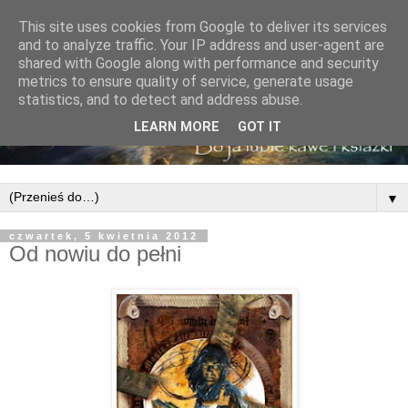
This site uses cookies from Google to deliver its services
and to analyze traffic. Your IP address and user-agent are
shared with Google along with performance and security
metrics to ensure quality of service, generate usage
statistics, and to detect and address abuse.
LEARN MORE
GOT IT
▼
czwartek, 5 kwietnia 2012
Od nowiu do pełni