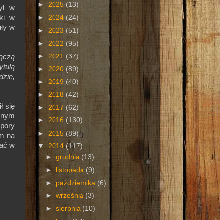
►
2025
(13)
był w
kki w
►
2024
(24)
uły w
►
2023
(51)
►
2022
(95)
►
2021
(37)
ączą
ytulą
►
2020
(89)
dzie,
►
2019
(40)
►
2018
(42)
ł się
►
2017
(62)
ejnym
►
2016
(130)
pory
►
2015
(89)
am na
zać w
▼
2014
(117)
►
grudnia
(13)
►
listopada
(9)
►
października
(6)
►
września
(3)
►
sierpnia
(10)