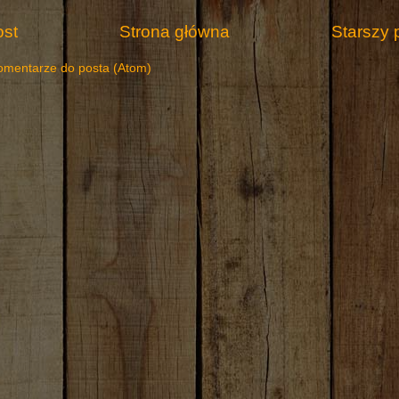
st
Strona główna
Starszy 
omentarze do posta (Atom)