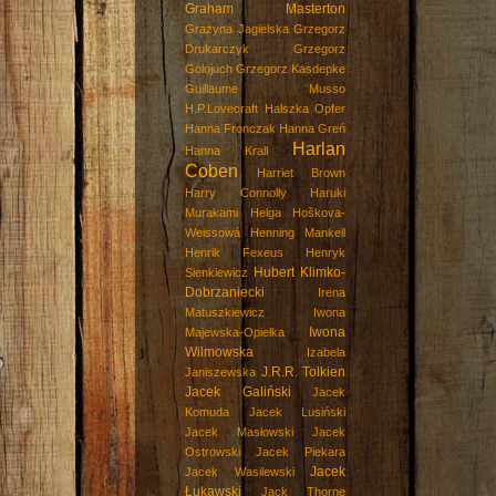
Graham Masterton
Grażyna Jagielska
Grzegorz
Drukarczyk
Grzegorz
Golojuch
Grzegorz Kasdepke
Guillaume Musso
H.P.Lovecraft
Halszka Opfer
Hanna Fronczak
Hanna Greń
Harlan
Hanna Krall
Coben
Harriet Brown
Harry Connolly
Haruki
Murakami
Helga Hoškova-
Weissowá
Henning Mankell
Henrik Fexeus
Henryk
Hubert Klimko-
Sienkiewicz
Dobrzaniecki
Irena
Matuszkiewicz
Iwona
Iwona
Majewska-Opiełka
Wilmowska
Izabela
J.R.R. Tolkien
Janiszewska
Jacek Galiński
Jacek
Komuda
Jacek Lusiński
Jacek Masłowski
Jacek
Ostrowski
Jacek Piekara
Jacek
Jacek Wasilewski
Łukawski
Jack Thorne