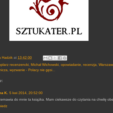
a Hadzik
at
13:42:00
plarz recenzencki
,
Michał Wichowski
,
opowiadanie
,
recenzja
,
Warszaw
icza
,
wyzwanie - Polacy nie gęsi...
e:
na K.
5 kwi 2014, 20:52:00
zemawia do mnie ta książka. Mam ciekawsze do czytania na chwilę ob
iedz