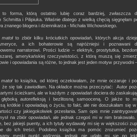
 to forma, którą ostatnio lubię coraz bardziej, zwłaszcza dz
Schmitta i Pilipiuka. Właśnie dlatego z wielką chęcią sięgnęłam p
wa znanego blogera i dziennikarza - Michała Wichowskiego.
 matoł
to zbiór kilku króciutkich opowiadań, których akcja dziej
eryce, a ich bohaterowie są najróżniejsi i poznawani dz
owemu narratorowi. Prości ludzie – elektryk, prostytutka, bezd
zarej, amerykańskiej rzeczywistości, z którą muszą się zmier
wie i opowiadania są różne, to jednak jest jeden motyw przywodni 
 matoł
to książka, od której oczekiwałam, że mnie oczaruje i po
, że się tak zawiodłam. Na okładce można przeczytać: Autor poz
utartymi ścieżkami, ale w każdym z opowiadań dociera do zaskakuj
głęboką autorefleksją i bezlitosną samooceną. O jakże to my
ą krótkie i opowiadają o życiu, to fakt, ale nie doszukałam się w
rtości czy jakiegokolwiek przesłania. Sam opis mnie zaintrygował
ysł na zbiór opowiadań, ale jednak czegoś mi w nim brakowało.
e, bez jakiejś puenty, a ich tytuły wydawały mi się w większości zup
ne do ich treści. Podobno książka ma pomóc zrozumieć pozo
owany męski punkt widzenia, jednak nie udało mi się po lekt