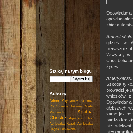
Opowiadania
opowiadaniom 
zbiór autorst
Amerykański
gdzieś w Am
pierwszoosob
Wszyscy w s
Choć bohatero
życie.
Szukaj na tym blogu
Amerykański
Szkoda tylko
prowadzi je 
Autorzy
wniosków z 
Adam Kay
Adam Szustak
Opowiadania s
OP
Adrianna Biełowiec
Agata
głębszych wa
Agatha
Romaniuk
samo jak pom
Christie
Agnieszka Jeż
bardzo krótki
Agnieszka Kozak
Agnieszka
nie adekwat
Lingas-Łoniewska
nieskomplik