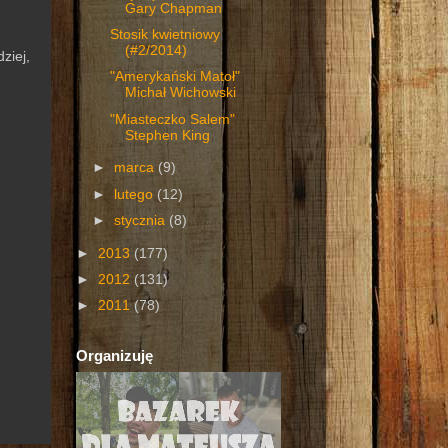
Gary Chapman
Stosik kwietniowy
(#2/2014)
ziej,
"Amerykański Matoł"
Michał Wichowski
"Miasteczko Salem"
Stephen King
►
marca
(9)
►
lutego
(12)
►
stycznia
(8)
►
2013
(177)
►
2012
(131)
►
2011
(78)
Organizuję