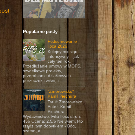
post
Popularne posty
Podsumowanie
lipca 2026
Kolejny miesiąc
intensywny – jak
cały ten rok.
Przedłużanie umowy w MOPS,
szydełkowe projekty,
przerabianie działkowych
porzeczek i wiśni, z...
"Zmorowisko"
Kamil Piechura
Tytuł: Zmorowisko
Autor: Kamil
Piechura
Wydawnictwo: Filia Ilość stron:
456 Ocena: 2.5/6 Nie wiem, kto
rządzi tym dobytkiem - Bóg,
szatan, a...