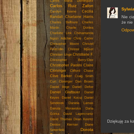
Carlos Maria Dominguez
Carlos Ruiz Zafon
Sylwia
Cecilia
Carolyn Keene
Randall
Charlaine Harris
Nie ci
że nie
Charles Belfoure
Charles
Martin
Charlie Donlea
Odpow
Charlotte Link
Chimamanda
Ngozi Adichie
Chris Carter
Chrisopher Moore
Christel
Petitcollin
Christer Mjåset
Christiane F.
Christian Unge
Christopher Berry-Dee
Christopher Paolini
Claire
Cloninger
Clifford Chase
Clive Barker
Craig Smith
Curt Cloninger
Dan Brown
Daniel Ange
Daniel Defoe
Daniel Glattauer
Daniel
Keyes
Daniel Kocuj
Daniel
Senderek
Daniela Lamas
Danuta Morawska
Daria
Górka
David Lagercrantz
David Thomas
Dean Koontz
Dziękuję za k
Denise Kiernan
Diane
Dorota
Setterfield