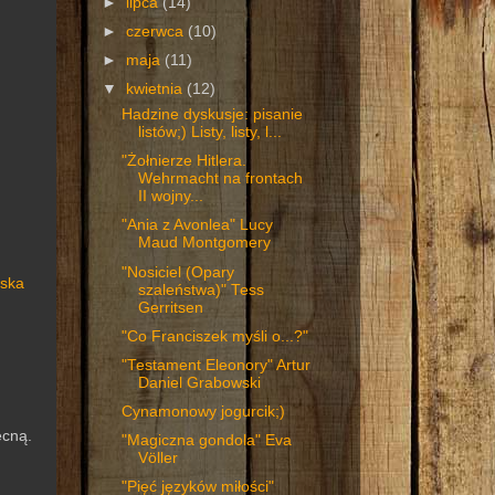
►
lipca
(14)
►
czerwca
(10)
►
maja
(11)
▼
kwietnia
(12)
Hadzine dyskusje: pisanie
listów;) Listy, listy, l...
"Żołnierze Hitlera.
Wehrmacht na frontach
II wojny...
"Ania z Avonlea" Lucy
Maud Montgomery
"Nosiciel (Opary
ska
szaleństwa)" Tess
Gerritsen
"Co Franciszek myśli o...?"
"Testament Eleonory" Artur
Daniel Grabowski
Cynamonowy jogurcik;)
ecną.
"Magiczna gondola" Eva
Völler
"Pięć języków miłości"