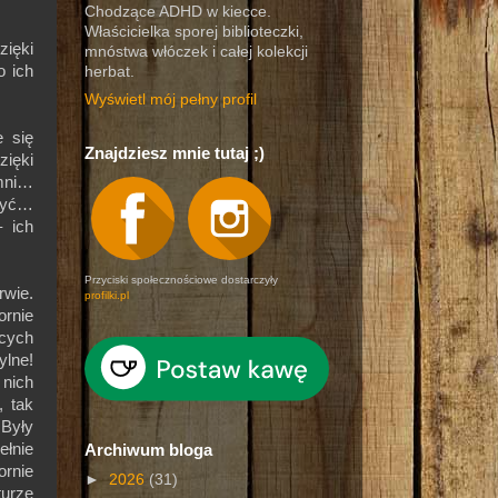
Chodzące ADHD w kiecce.
Właścicielka sporej biblioteczki,
ięki
mnóstwa włóczek i całej kolekcji
o ich
herbat.
Wyświetl mój pełny profil
e się
Znajdziesz mnie tutaj ;)
ięki
omni…
zyć…
– ich
Przyciski społecznościowe dostarczyły
rwie.
profilki.pl
ornie
ących
lne!
 nich
, tak
 Były
ełnie
Archiwum bloga
rnie
►
2026
(31)
urze