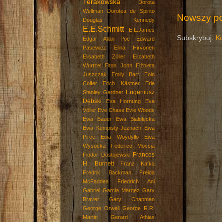
Terakowska
Dorota
Wellman
Dorotea de Spirito
Nowszy po
Douglas Kennedy
E.E.Schmitt
E.L.James
Subskrybuj:
K
Edgar Allan Poe
Edward
Pasewicz
Elina Hirvonen
Elisabeth Zöller
Elizabeth
Wurtzel
Elton John
Elżbieta
Juszczak
Emily Barr
Eoin
Colfer
Erich Kästner
Erle
Eugeniusz
Stanley Gardner
Dębski
Eva Hornung
Eva
Völler
Eve Chase
Evie Woods
Ewa Bauer
Ewa Białołęcka
Ewa Kempisty-Jeznach
Ewa
Pirce
Ewa Woydyłło
Ewa
Wysocka
Federico Moccia
Frances
Fiodor Dostojewski
H. Burnett
Franz Kafka
Fredrik Backman
Freida
McFadden
Friedrich Ani
Gabriel Garcia Marqez
Gary
Braver
Gary Chapman
George Orwell
George R.R.
Martin
Gerard Athias