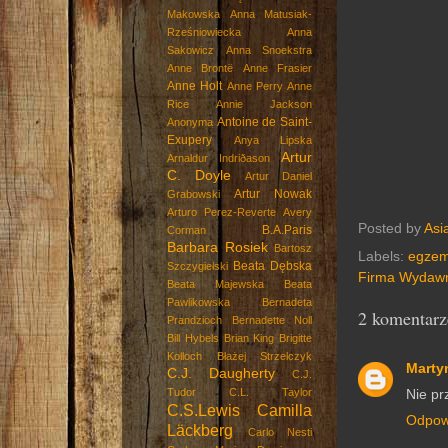
Makowska
Anna Matusiak-
Rześniowiecka
Anna
Sakowicz
Anna Snoekstra
Anne Brontë
Anne Frasier
Anne Holt
Anne Perry
Anne
Rice
Annie Jackson
Antoine de Saint-
Anonyma
Exupery
Anya Lipska
Artur
Arnaldur Indriðason
C. Doyle
Artur Daniel
Artur Nowak
Grabowski
Arturo Perez-Reverte
Avery
Posted by
Asi
B.A.Paris
Corman
Barbara Rosiek
Bartosz
Labels:
egzem
Beata Dębska
Szczygielski
Firma Wydawn
Beata Majewska
Beata
Pawlikowska
Bernadeta
2 komentarz
Prandzioch
Bernadette Noll
Bill Hybels
Brian King
Brigitte
Kolloch
Błażej Strzelczyk
Marty
C.J. Daugherty
C.J.
Tudor
C.L. Taylor
Nie pr
C.S.Lewis
Camilla
Odpow
Läckberg
Carlo Nesti