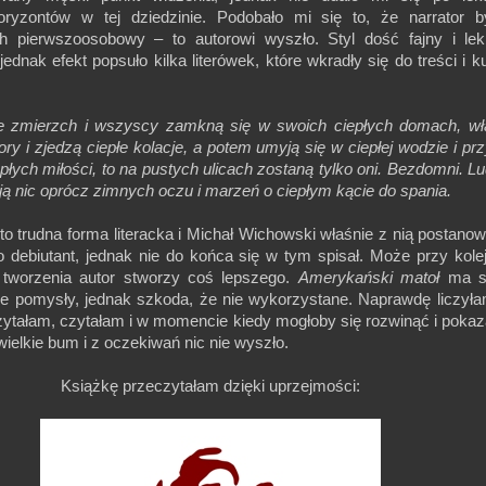
ryzontów w tej dziedzinie. Podobało mi się to, że narrator 
h pierwszoosobowy – to autorowi wyszło. Styl dość fajny i le
 jednak efekt popsuło kilka literówek, które wkradły się do treści i k
e zmierzch i wszyscy zamkną się w swoich ciepłych domach, wł
zory i zjedzą ciepłe kolacje, a potem umyją się w ciepłej wodzie i prz
płych miłości, to na pustych ulicach zostaną tylko oni. Bezdomni. Lu
ją nic oprócz zimnych oczu i marzeń o ciepłym kącie do spania.
o trudna forma literacka i Michał Wichowski właśnie z nią postanowi
o debiutant, jednak nie do końca się w tym spisał. Może przy kol
 tworzenia autor stworzy coś lepszego.
Amerykański matoł
ma s
ajne pomysły, jednak szkoda, że nie wykorzystane. Naprawdę liczył
czytałam, czytałam i w momencie kiedy mogłoby się rozwinąć i poka
–wielkie bum i z oczekiwań nic nie wyszło.
Książkę przeczytałam dzięki uprzejmości: