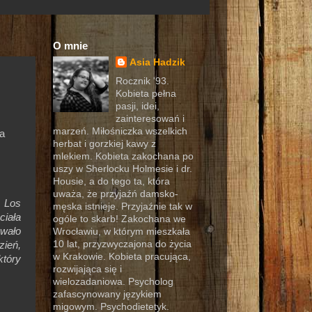
O mnie
Asia Hadzik
Rocznik '93.
Kobieta pełna
pasji, idei,
zainteresowań i
marzeń. Miłośniczka wszelkich
a
herbat i gorzkiej kawy z
mlekiem. Kobieta zakochana po
uszy w Sherlocku Holmesie i dr.
Housie, a do tego ta, która
uważa, że przyjaźń damsko-
a Los
męska istnieje. Przyjaźnie tak w
ciała
ogóle to skarb! Zakochana we
ewało
Wrocławiu, w którym mieszkała
10 lat, przyzwyczajona do życia
zień,
w Krakowie. Kobieta pracująca,
który
rozwijająca się i
wielozadaniowa. Psycholog
zafascynowany językiem
migowym. Psychodietetyk.