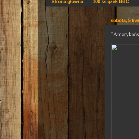
Strona główna
100 książek BBC
sobota, 5 kw
"Amerykańs