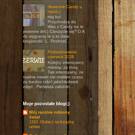
Jesienne Candy u
hadzi;)
Hej ho!
Przychodzę do
Was z Candy na te
jesienne dni;) Cieszycie się?:D A
do wygrania te o to dwie
książeczki: 1. Postrzel...
Podsumowanie
czerwca 2026
Kolejny intensywny
miesiąc za mną.
Tak intensywny, że
realnie nawet nie miałam czasu
za bardzo robić jakichkolwiek
zdjęć. Pierwsza założon...
Moje pozostałe blogi;)
Mój ręcznie robiony
świat
1310. Otulacz na książkę
ombre