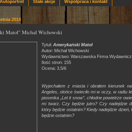
Autoportret
Stałe akcje
Współpraca i kontakt
ietnia 2014
ki Matoł" Michał Wichowski
Tytuł:
Amerykański Matoł
Autor: Michał Wichowski
Wydawnictwo: Warszawska Firma Wydawnicz
Ilość stron: 155
Ocena: 3.5/6
Wyjechałem z miasta i obrałem kierunek n
Angeles, słońce świeciło mi w oczy, w radiu le
piosenka „Let it snow”, chłodne powietrze owi
mi twarz. Czy będzie jutro? Czy nadejdzie d
który będzie ostatnim? Kiedy nadejdzie dzień, 
będzie ostatnim?