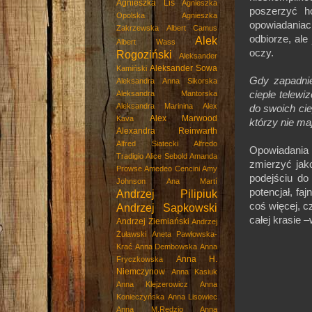
Agnieszka Lis
Agnieszka
poszerzyć ho
Opolska
Agnieszka
opowiadaniac
Zakrzewska
Albert Camus
odbiorze, ale
Alek
Albert Wass
oczy.
Rogoziński
Aleksander
Aleksander Sowa
Kamiński
Gdy zapadni
Aleksandra Anna Sikorska
ciepłe telewi
Aleksandra Mantorska
Aleksandra Marinina
Alex
do swoich cie
Alex Marwood
Kava
którzy nie ma
Alexandra Reinwarth
Alfred Siatecki
Alfredo
Opowiadania t
Tradigio
Alice Sebold
Amanda
zmierzyć jak
Prowse
Amedeo Cencini
Amy
podejściu do
Johnson
Ana Martí
potencjał, f
Andrzej Pilipiuk
coś więcej, 
Andrzej Sapkowski
całej krasie 
Andrzej Ziemiański
Andrzej
Żuławski
Aneta Pawłowska-
Krać
Anna Dembowska
Anna
Anna H.
Fryczkowska
Niemczynow
Anna Kasiuk
Anna Klejzerowicz
Anna
Konieczyńska
Anna Lisowiec
Anna M.Rędzio
Anna