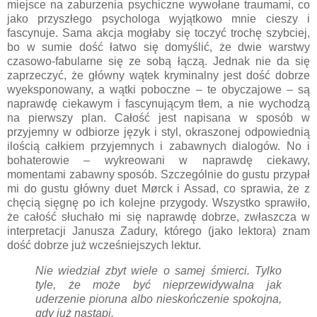
miejsce na zaburzenia psychiczne wywołane traumami, co
jako przyszłego psychologa wyjątkowo mnie cieszy i
fascynuje. Sama akcja mogłaby się toczyć trochę szybciej,
bo w sumie dość łatwo się domyślić, że dwie warstwy
czasowo-fabularne się ze sobą łączą. Jednak nie da się
zaprzeczyć, że główny wątek kryminalny jest dość dobrze
wyeksponowany, a wątki poboczne – te obyczajowe – są
naprawdę ciekawym i fascynującym tłem, a nie wychodzą
na pierwszy plan. Całość jest napisana w sposób w
przyjemny w odbiorze język i styl, okraszonej odpowiednią
ilością całkiem przyjemnych i zabawnych dialogów. No i
bohaterowie – wykreowani w naprawdę ciekawy,
momentami zabawny sposób. Szczególnie do gustu przypał
mi do gustu główny duet Mørck i Assad, co sprawia, że z
chęcią sięgnę po ich kolejne przygody. Wszystko sprawiło,
że całość słuchało mi się naprawdę dobrze, zwłaszcza w
interpretacji Janusza Zadury, którego (jako lektora) znam
dość dobrze już wcześniejszych lektur.
Nie wiedział zbyt wiele o samej śmierci. Tylko
tyle, że może być nieprzewidywalna jak
uderzenie pioruna albo nieskończenie spokojna,
gdy już nastąpi.