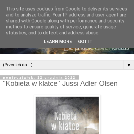
This site uses cookies from Google to deliver its services
and to analyze traffic. Your IP address and user-agent are
shared with Google along with performance and security
metrics to ensure quality of service, generate usage
statistics, and to detect and address abuse.
LEARN MORE
GOT IT
▼
poniedziałek, 12 grudnia 2022
"Kobieta w klatce" Jussi Adler-Olsen