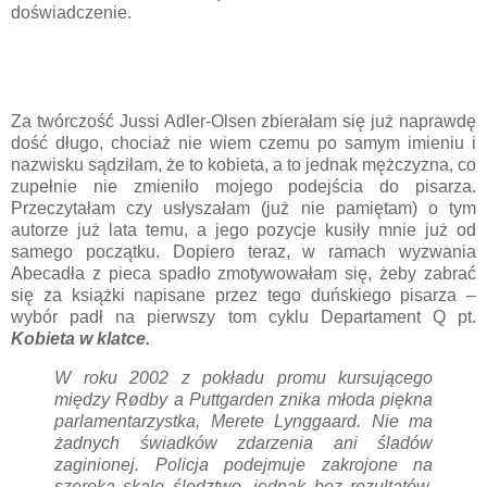
doświadczenie.
Za twórczość Jussi Adler-Olsen zbierałam się już naprawdę
dość długo, chociaż nie wiem czemu po samym imieniu i
nazwisku sądziłam, że to kobieta, a to jednak mężczyzna, co
zupełnie nie zmieniło mojego podejścia do pisarza.
Przeczytałam czy usłyszałam (już nie pamiętam) o tym
autorze już lata temu, a jego pozycje kusiły mnie już od
samego początku. Dopiero teraz, w ramach wyzwania
Abecadła z pieca spadło zmotywowałam się, żeby zabrać
się za książki napisane przez tego duńskiego pisarza –
wybór padł na pierwszy tom cyklu Departament Q pt.
Kobieta w klatce.
W roku 2002 z pokładu promu kursującego
między Rødby a Puttgarden znika młoda piękna
parlamentarzystka, Merete Lynggaard. Nie ma
żadnych świadków zdarzenia ani śladów
zaginionej. Policja podejmuje zakrojone na
szeroką skalę śledztwo, jednak bez rezultatów.