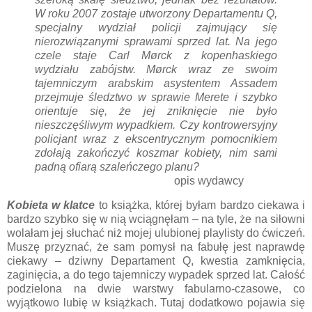
W roku 2007 zostaje utworzony Departamentu Q,
specjalny wydział policji zajmujący się
nierozwiązanymi sprawami sprzed lat. Na jego
czele staje Carl Mørck z kopenhaskiego
wydziału zabójstw. Mørck wraz ze swoim
tajemniczym arabskim asystentem Assadem
przejmuje śledztwo w sprawie Merete i szybko
orientuje się, że jej zniknięcie nie było
nieszczęśliwym wypadkiem. Czy kontrowersyjny
policjant wraz z ekscentrycznym pomocnikiem
zdołają zakończyć koszmar kobiety, nim sami
padną ofiarą szaleńczego planu?
opis wydawcy
Kobieta w klatce
to książka, której byłam bardzo ciekawa i
bardzo szybko się w nią wciągnęłam – na tyle, że na siłowni
wolałam jej słuchać niż mojej ulubionej playlisty do ćwiczeń.
Muszę przyznać, że sam pomysł na fabułę jest naprawdę
ciekawy – dziwny Departament Q, kwestia zamknięcia,
zaginięcia, a do tego tajemniczy wypadek sprzed lat. Całość
podzielona na dwie warstwy fabularno-czasowe, co
wyjątkowo lubię w książkach. Tutaj dodatkowo pojawia się