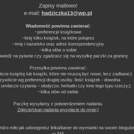
Zapisy mailowo!
e-mail:
hadziczka13@wp.pl
Wiadomość powinna zawierać:
~preferencje książkowe
~listę kilku książek, na które polujesz
~imię i nazwisko oraz adres korespondencyjny
~kilka słów o sobie
wiedź na pytanie czy zgadzasz się na wysyłkę paczki za granicę
Przesyłka powinna zawierać:
ście książkę lub książki, które nie muszą być nowe, lecz zadbane;)
zywiście wg preferencji drugiej osoby. Ilość książek - dowolna
 umilacze czytania – słodycze, herbatki czy inne tego typu rzeczy;)
~kilka słów od siebie
Paczkę wysyłamy z potwierdzeniem nadania.
Zdjęcie/skan nadania wysyłacie do mnie;)
rdzo miło jak udostępnisz linka/baner do wymianki na swoim blogu/pro
w SM