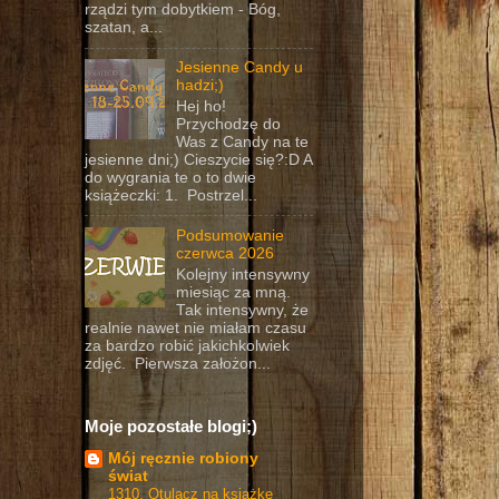
rządzi tym dobytkiem - Bóg,
szatan, a...
Jesienne Candy u
hadzi;)
Hej ho!
Przychodzę do
Was z Candy na te
jesienne dni;) Cieszycie się?:D A
do wygrania te o to dwie
książeczki: 1. Postrzel...
Podsumowanie
czerwca 2026
Kolejny intensywny
miesiąc za mną.
Tak intensywny, że
realnie nawet nie miałam czasu
za bardzo robić jakichkolwiek
zdjęć. Pierwsza założon...
Moje pozostałe blogi;)
Mój ręcznie robiony
świat
1310. Otulacz na książkę