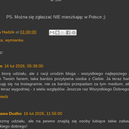
PS. Można się zgłaszać NIE mieszkając w Polsce ;)
a Hadzik
at
01:00:00
ta
,
wymianka
e:
an
16 lut 2026, 05:38:00
 biorę udziału, ale z racji urodzin bloga - wszystkiego najlepszego 
 Twoim fanem, taka bardzo pozytywna osoba z Ciebie. Ja teraz bar
uję się na Instagramie, nie za bardzo przepadam za tym medium, al
t teraz wygodniej - z wielu względów. Jeszcze raz Wszystkiego Dobrego
iedz
ława Dudko
16 lut 2026, 11:56:00
ezmę udziału, ale na pewno znajdą się osoby lubiące takie zaba
kiego dobrego!