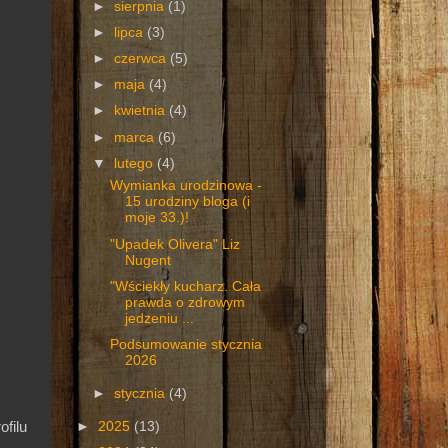
►
sierpnia
(1)
►
lipca
(3)
►
czerwca
(5)
►
maja
(4)
►
kwietnia
(4)
►
marca
(6)
▼
lutego
(4)
Wymianka urodzinowa -
15 urodziny bloga (i
moje 33.)!
"Upadek Olivera" Liz
Nugent
"Wściekły kucharz. Cała
prawda o zdrowym
jedzeniu ...
Podsumowanie stycznia
2026
►
stycznia
(4)
►
2025
(13)
filu