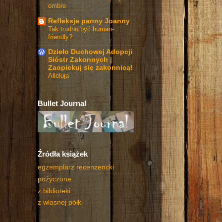
ombre
Refleksje panny Joanny
Tak trudno być human-
friendly?
Dzieło Duchowej Adopcji
Sióstr Zakonnych |
Zaopiekuj się zakonnicą!
Alleluja
Bullet Journal
Źródła książek
egzemplarz recenzencki
pożyczone
z biblioteki
z własnej półki