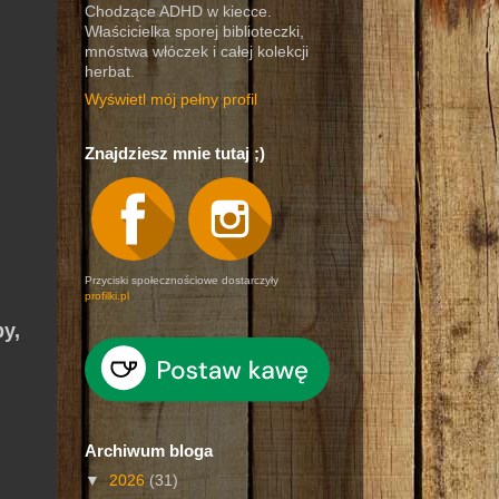
Chodzące ADHD w kiecce.
Właścicielka sporej biblioteczki,
mnóstwa włóczek i całej kolekcji
herbat.
Wyświetl mój pełny profil
Znajdziesz mnie tutaj ;)
Przyciski społecznościowe dostarczyły
profilki.pl
y,
Archiwum bloga
▼
2026
(31)