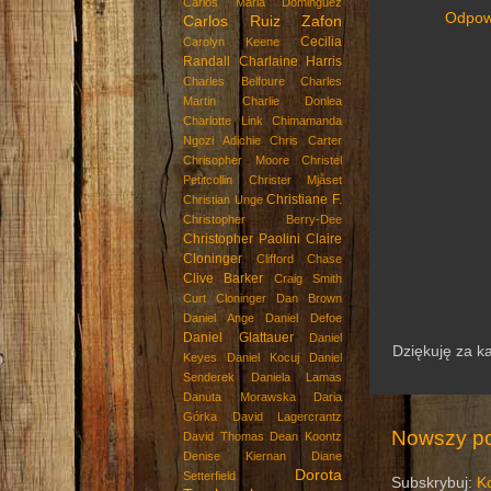
Carlos Maria Dominguez
Odpow
Carlos Ruiz Zafon
Cecilia
Carolyn Keene
Randall
Charlaine Harris
Charles Belfoure
Charles
Martin
Charlie Donlea
Charlotte Link
Chimamanda
Ngozi Adichie
Chris Carter
Chrisopher Moore
Christel
Petitcollin
Christer Mjåset
Christiane F.
Christian Unge
Christopher Berry-Dee
Christopher Paolini
Claire
Cloninger
Clifford Chase
Clive Barker
Craig Smith
Curt Cloninger
Dan Brown
Daniel Ange
Daniel Defoe
Daniel Glattauer
Daniel
Dziękuję za k
Keyes
Daniel Kocuj
Daniel
Senderek
Daniela Lamas
Danuta Morawska
Daria
Górka
David Lagercrantz
Nowszy po
David Thomas
Dean Koontz
Denise Kiernan
Diane
Dorota
Setterfield
Subskrybuj:
K