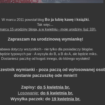
Bo ja lubię kawę i książki.
W marcu 2011 powstał blog
Tak więc...
arcu 15 urodziny bloga, a w kwietniu - moje urodziny (już 33!).
Zapraszam na urodzinową wymiankę!
abawa dotyczy wszystkich - nie tylko dla posiadaczy blogów.
będzie typowych par - A wysyła do B, a B do A, ale będzie miks.
Dostaniesz paczkę od kogoś innego, do którego wysłałeś!
zestnik wymianki - poza paczą od wylosowanej osob
dostanie paczuszkę ode mnie!!!
Zapisy:
do 5 kwietnia br.
Losowanie:
do 6 kwietnia br.
Wysyłka paczek: do
19 kwietnia br.