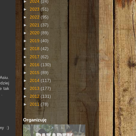
►
2024
(24)
►
2023
(51)
►
2022
(95)
►
2021
(37)
►
2020
(89)
►
2019
(40)
►
2018
(42)
►
2017
(62)
►
2016
(130)
►
2015
(89)
Asiu.
►
2014
(117)
dziej
►
2013
(177)
e tak
 .
►
2012
(131)
►
2011
(78)
Organizuję
wy :)