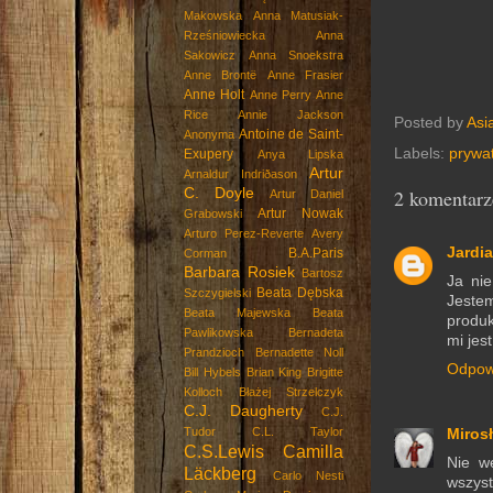
Makowska
Anna Matusiak-
Rześniowiecka
Anna
Sakowicz
Anna Snoekstra
Anne Brontë
Anne Frasier
Anne Holt
Anne Perry
Anne
Rice
Annie Jackson
Posted by
Asi
Antoine de Saint-
Anonyma
Labels:
prywa
Exupery
Anya Lipska
Artur
Arnaldur Indriðason
2 komentarz
C. Doyle
Artur Daniel
Artur Nowak
Grabowski
Arturo Perez-Reverte
Avery
Jardi
B.A.Paris
Corman
Barbara Rosiek
Bartosz
Ja nie
Beata Dębska
Szczygielski
Jestem
Beata Majewska
Beata
produk
Pawlikowska
Bernadeta
mi jes
Prandzioch
Bernadette Noll
Odpow
Bill Hybels
Brian King
Brigitte
Kolloch
Błażej Strzelczyk
C.J. Daugherty
C.J.
Tudor
C.L. Taylor
Miros
C.S.Lewis
Camilla
Nie w
Läckberg
Carlo Nesti
wszyst