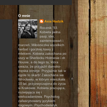
O mnie
Asia Hadzik
Rocznik '93.
Kobieta pełna
pasji, idei,
zainteresowań i
marzeń. Miłośniczka wszelkich
herbat i gorzkiej kawy z
mlekiem. Kobieta zakochana po
uszy w Sherlocku Holmesie i dr.
Housie, a do tego ta, która
uważa, że przyjaźń damsko-
męska istnieje. Przyjaźnie tak w
ogóle to skarb! Zakochana we
Wrocławiu, w którym mieszkała
10 lat, przyzwyczajona do życia
w Krakowie. Kobieta pracująca,
rozwijająca się i
wielozadaniowa. Psycholog
zafascynowany językiem
migowym. Psychodietetyk.