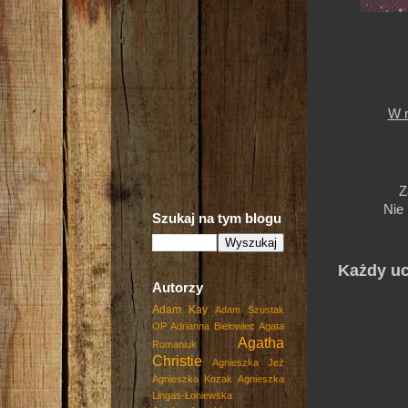
W m
Z
Nie 
Szukaj na tym blogu
Każdy uc
Autorzy
Adam Kay
Adam Szustak
OP
Adrianna Biełowiec
Agata
Agatha
Romaniuk
Christie
Agnieszka Jeż
Agnieszka Kozak
Agnieszka
Lingas-Łoniewska