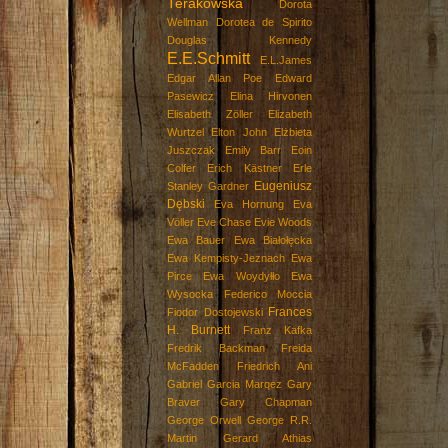
Terakowska
Dorota
Wellman
Dorotea de Spirito
Douglas Kennedy
E.E.Schmitt
E.L.James
Edgar Allan Poe
Edward
Pasewicz
Elina Hirvonen
Elisabeth Zöller
Elizabeth
Wurtzel
Elton John
Elżbieta
Juszczak
Emily Barr
Eoin
Colfer
Erich Kästner
Erle
Eugeniusz
Stanley Gardner
Dębski
Eva Hornung
Eva
Völler
Eve Chase
Evie Woods
Ewa Bauer
Ewa Białołęcka
Ewa Kempisty-Jeznach
Ewa
Pirce
Ewa Woydyłło
Ewa
Wysocka
Federico Moccia
Frances
Fiodor Dostojewski
H. Burnett
Franz Kafka
Fredrik Backman
Freida
McFadden
Friedrich Ani
Gabriel Garcia Marqez
Gary
Braver
Gary Chapman
George Orwell
George R.R.
Martin
Gerard Athias