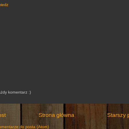
iedz
ażdy komentarz :)
st
Strona główna
Starszy 
omentarze do posta (Atom)