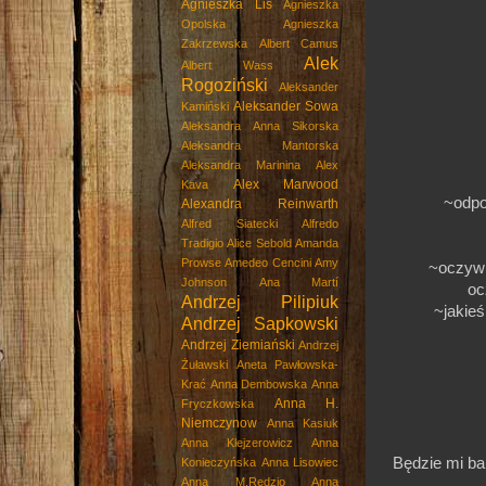
Agnieszka Lis
Agnieszka
Opolska
Agnieszka
Zakrzewska
Albert Camus
Alek
Albert Wass
Rogoziński
Aleksander
Aleksander Sowa
Kamiński
Aleksandra Anna Sikorska
Aleksandra Mantorska
Aleksandra Marinina
Alex
Alex Marwood
Kava
~odpo
Alexandra Reinwarth
Alfred Siatecki
Alfredo
Tradigio
Alice Sebold
Amanda
Prowse
Amedeo Cencini
Amy
~oczywi
Johnson
Ana Martí
oc
Andrzej Pilipiuk
~jakieś
Andrzej Sapkowski
Andrzej Ziemiański
Andrzej
Żuławski
Aneta Pawłowska-
Krać
Anna Dembowska
Anna
Anna H.
Fryczkowska
Niemczynow
Anna Kasiuk
Anna Klejzerowicz
Anna
Będzie mi ba
Konieczyńska
Anna Lisowiec
Anna M.Rędzio
Anna