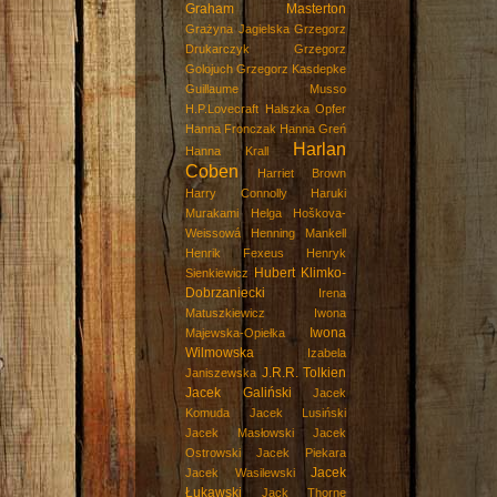
Graham Masterton
Grażyna Jagielska
Grzegorz
Drukarczyk
Grzegorz
Golojuch
Grzegorz Kasdepke
Guillaume Musso
H.P.Lovecraft
Halszka Opfer
Hanna Fronczak
Hanna Greń
Harlan
Hanna Krall
Coben
Harriet Brown
Harry Connolly
Haruki
Murakami
Helga Hoškova-
Weissowá
Henning Mankell
Henrik Fexeus
Henryk
Hubert Klimko-
Sienkiewicz
Dobrzaniecki
Irena
Matuszkiewicz
Iwona
Iwona
Majewska-Opiełka
Wilmowska
Izabela
J.R.R. Tolkien
Janiszewska
Jacek Galiński
Jacek
Komuda
Jacek Lusiński
Jacek Masłowski
Jacek
Ostrowski
Jacek Piekara
Jacek
Jacek Wasilewski
Łukawski
Jack Thorne