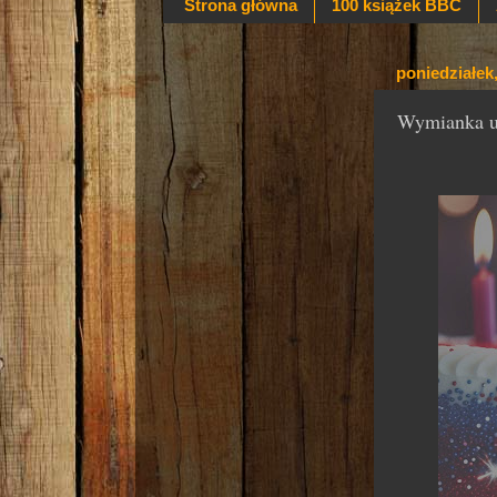
Strona główna
100 książek BBC
poniedziałek,
Wymianka ur