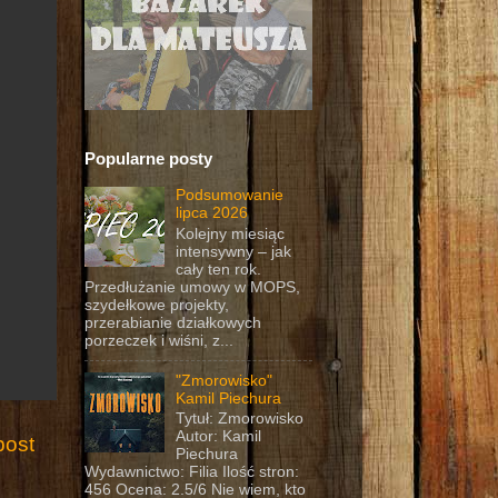
Popularne posty
Podsumowanie
lipca 2026
Kolejny miesiąc
intensywny – jak
cały ten rok.
Przedłużanie umowy w MOPS,
szydełkowe projekty,
przerabianie działkowych
porzeczek i wiśni, z...
"Zmorowisko"
Kamil Piechura
Tytuł: Zmorowisko
Autor: Kamil
post
Piechura
Wydawnictwo: Filia Ilość stron:
456 Ocena: 2.5/6 Nie wiem, kto