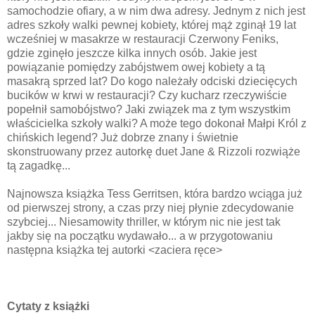
samochodzie ofiary, a w nim dwa adresy. Jednym z nich jest
adres szkoły walki pewnej kobiety, której mąż zginął 19 lat
wcześniej w masakrze w restauracji Czerwony Feniks,
gdzie zginęło jeszcze kilka innych osób. Jakie jest
powiązanie pomiędzy zabójstwem owej kobiety a tą
masakrą sprzed lat? Do kogo należały odciski dziecięcych
bucików w krwi w restauracji? Czy kucharz rzeczywiście
popełnił samobójstwo? Jaki związek ma z tym wszystkim
właścicielka szkoły walki? A może tego dokonał Małpi Król z
chińskich legend? Już dobrze znany i świetnie
skonstruowany przez autorkę duet Jane & Rizzoli rozwiąże
tą zagadkę...
Najnowsza książka Tess Gerritsen, która bardzo wciąga już
od pierwszej strony, a czas przy niej płynie zdecydowanie
szybciej... Niesamowity thriller, w którym nic nie jest tak
jakby się na początku wydawało... a w przygotowaniu
następna książka tej autorki <zaciera ręce>
Cytaty z książki