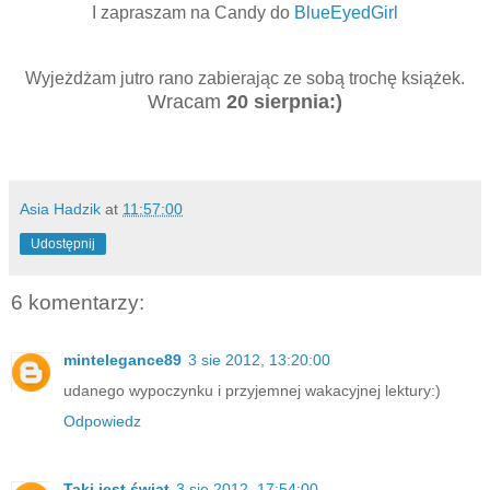
I zapraszam na Candy do
BlueEyedGirl
Wyjeżdżam jutro rano zabierając ze sobą trochę książek.
Wracam
20 sierpnia:)
Asia Hadzik
at
11:57:00
Udostępnij
6 komentarzy:
mintelegance89
3 sie 2012, 13:20:00
udanego wypoczynku i przyjemnej wakacyjnej lektury:)
Odpowiedz
Taki jest świat
3 sie 2012, 17:54:00