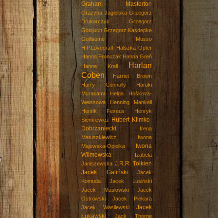
Graham Masterton
Grażyna Jagielska
Grzegorz
Drukarczyk
Grzegorz
Golojuch
Grzegorz Kasdepke
Guillaume Musso
H.P.Lovecraft
Halszka Opfer
Hanna Fronczak
Hanna Greń
Harlan
Hanna Krall
Coben
Harriet Brown
Harry Connolly
Haruki
Murakami
Helga Hoškova-
Weissowá
Henning Mankell
Henrik Fexeus
Henryk
Hubert Klimko-
Sienkiewicz
Dobrzaniecki
Irena
Matuszkiewicz
Iwona
Iwona
Majewska-Opiełka
Wilmowska
Izabela
J.R.R. Tolkien
Janiszewska
Jacek Galiński
Jacek
Komuda
Jacek Lusiński
Jacek Masłowski
Jacek
Ostrowski
Jacek Piekara
Jacek
Jacek Wasilewski
Łukawski
Jack Thorne