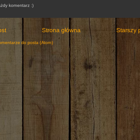
ażdy komentarz :)
st
Strona główna
Starszy 
omentarze do posta (Atom)