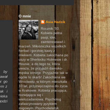
O mnie
Asia Hadzik
Rocznik '93.
Kobieta pełna
pasji, idei,
zainteresowań i
marzeń. Miłośniczka wszelkich
herbat i gorzkiej kawy z
mlekiem. Kobieta zakochana po
uszy w Sherlocku Holmesie i dr.
Housie, a do tego ta, która
uważa, że przyjaźń damsko-
, by
męska istnieje. Przyjaźnie tak w
awał
ogóle to skarb! Zakochana we
i go
Wrocławiu, w którym mieszkała
10 lat, przyzwyczajona do życia
ym z
w Krakowie. Kobieta pracująca,
ak i
rozwijająca się i
ieka
wielozadaniowa. Psycholog
godzi
zafascynowany językiem
migowym. Psychodietetyk.