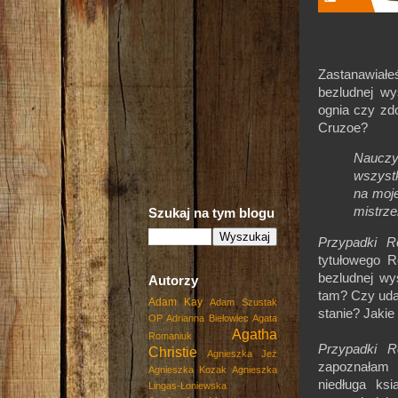
Zastanawiałe
bezludnej wy
ognia czy zd
Cruzoe?
Nauczy
wszystk
na moje
mistrze
Szukaj na tym blogu
Przypadki R
tytułowego R
bezludnej wy
Autorzy
tam? Czy uda 
Adam Kay
Adam Szustak
stanie? Jaki
OP
Adrianna Biełowiec
Agata
Agatha
Romaniuk
Przypadki R
Christie
Agnieszka Jeż
zapoznałam 
Agnieszka Kozak
Agnieszka
niedługa ks
Lingas-Łoniewska