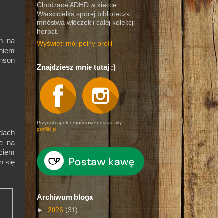
Chodzące ADHD w kiecce.
Właścicielka sporej biblioteczki,
mnóstwa włóczek i całej kolekcji
herbat.
am na
Wyświetl mój pełny profil
eniem
inson
Znajdziesz mnie tutaj ;)
Przyciski społecznościowe dostarczyły
profilki.pl
dach
je na
yciem
o się
Archiwum bloga
►
2026
(31)