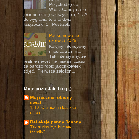
Przychodzę do
Was z Candy na te
jesienne dni;) Cieszycie się?:D A
do wygrania te o to dwie
książeczki: 1. Postrzel...
Podsumowanie
czerwca 2026
Kolejny intensywny
miesiąc za mną.
Tak intensywny, że
realnie nawet nie miałam czasu
za bardzo robić jakichkolwiek
zdjęć. Pierwsza założon...
Moje pozostałe blogi;)
Mój ręcznie robiony
świat
1310. Otulacz na książkę
ombre
Refleksje panny Joanny
Tak trudno być human-
friendly?