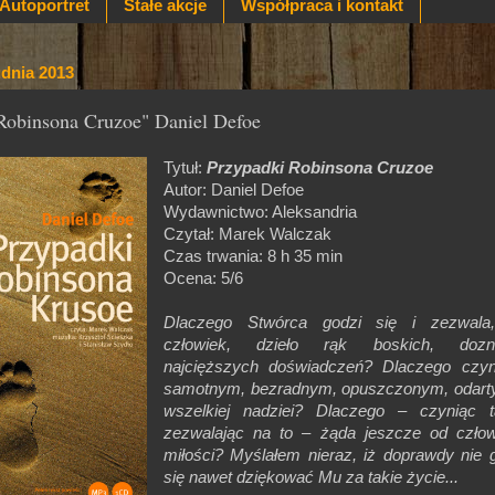
Autoportret
Stałe akcje
Współpraca i kontakt
udnia 2013
Robinsona Cruzoe" Daniel Defoe
Tytuł:
Przypadki Robinsona Cruzoe
Autor: Daniel Defoe
Wydawnictwo: Aleksandria
Czytał: Marek Walczak
Czas trwania: 8 h 35 min
Ocena: 5/6
Dlaczego Stwórca godzi się i zezwala
człowiek, dzieło rąk boskich, dozn
najcięższych doświadczeń? Dlaczego czyn
samotnym, bezradnym, opuszczonym, odart
wszelkiej nadziei? Dlaczego – czyniąc t
zezwalając na to – żąda jeszcze od człow
miłości? Myślałem nieraz, iż doprawdy nie 
się nawet dziękować Mu za takie życie...