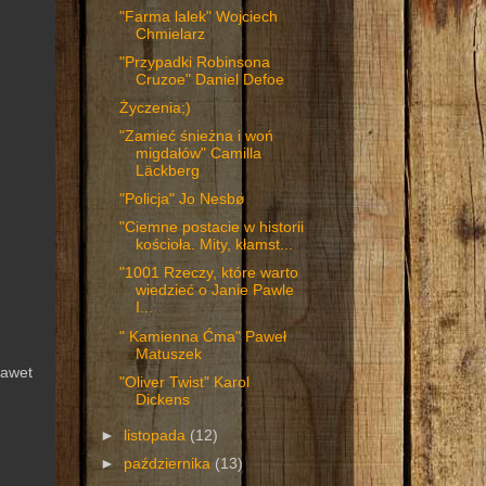
"Farma lalek" Wojciech
Chmielarz
"Przypadki Robinsona
Cruzoe" Daniel Defoe
Życzenia;)
"Zamieć śnieżna i woń
migdałów" Camilla
Läckberg
"Policja" Jo Nesbø
"Ciemne postacie w historii
kościoła. Mity, kłamst...
"1001 Rzeczy, które warto
wiedzieć o Janie Pawle
I...
" Kamienna Ćma" Paweł
Matuszek
awet
"Oliver Twist" Karol
Dickens
►
listopada
(12)
►
października
(13)