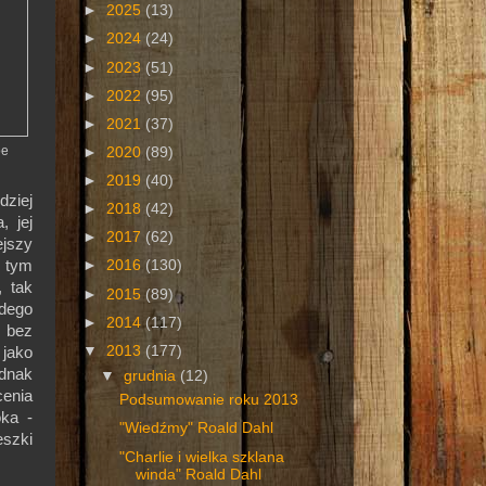
►
2025
(13)
►
2024
(24)
►
2023
(51)
►
2022
(95)
►
2021
(37)
oe
►
2020
(89)
►
2019
(40)
dziej
►
2018
(42)
, jej
►
2017
(62)
ejszy
m tym
►
2016
(130)
, tak
►
2015
(89)
żdego
►
2014
(117)
ż bez
▼
2013
(177)
 jako
ednak
▼
grudnia
(12)
cenia
Podsumowanie roku 2013
oka -
"Wiedźmy" Roald Dahl
eszki
"Charlie i wielka szklana
winda" Roald Dahl