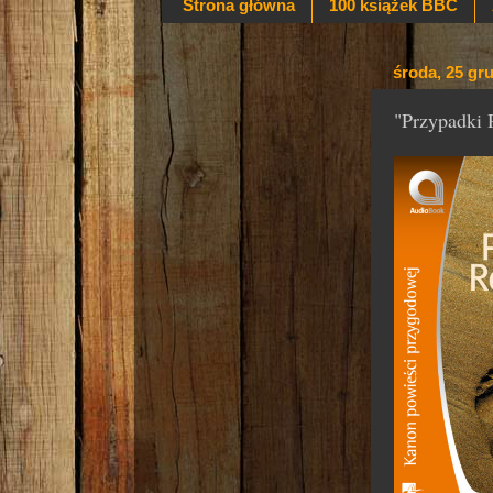
Strona główna
100 książek BBC
środa, 25 gr
"Przypadki 