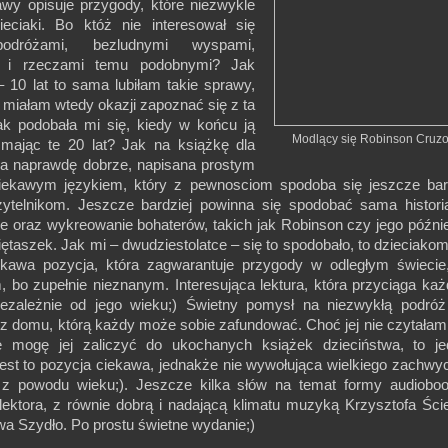
awy opisuje przygody, które niezwykle
ieciaki. Bo któż nie interesował się
odróżami, bezludnymi wyspami,
i i rzeczami temu podobnymi? Jak
 10 lat to sama lubiłam takie sprawy,
e miałam wtedy okazji zapoznać się z ta
jak podobała mi się, kiedy w końcu ją
Modlący się Robinson Cruz
mając te 20 lat? Jak na książkę dla
da naprawdę dobrze, napisana prostym
iekawym językiem, który z pewnosciom spodoba się jeszcze bar
telnikom. Jeszcze bardziej powinna się spodobać sama historia
ie oraz wykreowanie bohaterów, takich jak Robinson czy jego późni
Piętaszek. Jak mi – dwudziestolatce – się to spodobało, to dzieciako
iekawa pozycja, która zagwarantuje przygody w odległym świecie
, bo zupełnie nieznanym. Interesująca lektura, która przyciąga ka
niezależnie od jego wieku;) Świetny pomysł na niezwykłą podró
z domu, którą każdy może sobie zafundować. Choć jej nie czytałam
e mogę jej zaliczyć do ukochanych książek dzieciństwa, to j
est to pozycja ciekawa, jednakże nie wywołująca wielkiego zachwy
z powodu wieku;). Jeszcze kilka słów na temat formy audiobo
 lektora, z równie dobrą i nadającą klimatu muzyką Krzysztofa Ści
wa Szydło. Po prostu świetne wydanie;)