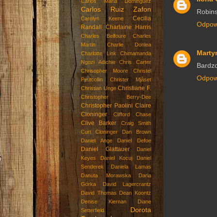
Carlos Maria Dominguez
Carlos Ruiz Zafon
Robins
Cecilia
Carolyn Keene
Odpow
Randall
Charlaine Harris
Charles Belfoure
Charles
Martin
Charlie Donlea
Marty
Charlotte Link
Chimamanda
Ngozi Adichie
Chris Carter
Bardzo
Chrisopher Moore
Christel
Odpow
Petitcollin
Christer Mjåset
Christiane F.
Christian Unge
Christopher Berry-Dee
Christopher Paolini
Claire
Cloninger
Clifford Chase
Clive Barker
Craig Smith
Curt Cloninger
Dan Brown
Daniel Ange
Daniel Defoe
Daniel Glattauer
Daniel
Keyes
Daniel Kocuj
Daniel
Senderek
Daniela Lamas
Danuta Morawska
Daria
Górka
David Lagercrantz
David Thomas
Dean Koontz
Denise Kiernan
Diane
Dorota
Setterfield