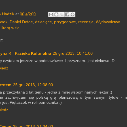
a Hadzik
at
00:45:00
book
,
Daniel Defoe
,
dziecięce
,
przygodowe
,
recenzja
,
Wydawnictwo
 literą w tle
e:
yna K | Pasieka Kulturalna
25 gru 2013, 10:41:00
ę czytałam jeszcze w podstawówce. I przyznam- jest ciekawa :D
iedz
estem
25 gru 2013, 12:38:00
a przeczytana x lat temu - jedna z milej wspominanych lektur :)
ie zachwycam się polską grą planszową o tym samym tytule - n
 jest Piętaszek w roli pomocnika :)
iedz
 Cygan
25 gru 2013, 21:34:00