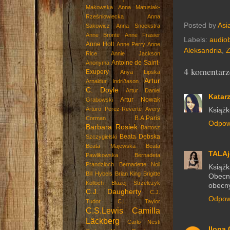
Makowska
Anna Matusiak-
Rześniowiecka
Anna
Posted by
Asi
Sakowicz
Anna Snoekstra
Anne Brontë
Anne Frasier
Labels:
audio
Anne Holt
Anne Perry
Anne
Aleksandria
,
Z
Rice
Annie Jackson
Antoine de Saint-
Anonyma
4 komentarz
Exupery
Anya Lipska
Artur
Arnaldur Indriðason
C. Doyle
Artur Daniel
Katarz
Artur Nowak
Grabowski
Arturo Perez-Reverte
Avery
Książk
B.A.Paris
Corman
Odpow
Barbara Rosiek
Bartosz
Beata Dębska
Szczygielski
Beata Majewska
Beata
TALAj
Pawlikowska
Bernadeta
Prandzioch
Bernadette Noll
Książk
Bill Hybels
Brian King
Brigitte
Obecn
Kolloch
Błażej Strzelczyk
obecny
C.J. Daugherty
C.J.
Odpow
Tudor
C.L. Taylor
C.S.Lewis
Camilla
Läckberg
Carlo Nesti
Ilona