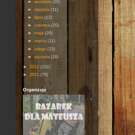
►
września
(15)
►
sierpnia
(11)
►
lipca
(12)
►
czerwca
(20)
►
maja
(20)
►
marca
(11)
►
lutego
(23)
►
stycznia
(28)
►
2012
(131)
►
2011
(78)
Organizuję