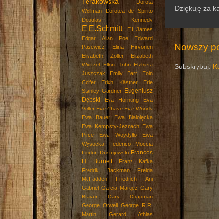
Terakowska
Dorota
Dziękuję za k
Wellman
Dorotea de Spirito
Douglas Kennedy
E.E.Schmitt
E.L.James
Edgar Allan Poe
Edward
Nowszy po
Pasewicz
Elina Hirvonen
Elisabeth Zöller
Elizabeth
Wurtzel
Elton John
Elżbieta
Subskrybuj:
K
Juszczak
Emily Barr
Eoin
Colfer
Erich Kästner
Erle
Eugeniusz
Stanley Gardner
Dębski
Eva Hornung
Eva
Völler
Eve Chase
Evie Woods
Ewa Bauer
Ewa Białołęcka
Ewa Kempisty-Jeznach
Ewa
Pirce
Ewa Woydyłło
Ewa
Wysocka
Federico Moccia
Frances
Fiodor Dostojewski
H. Burnett
Franz Kafka
Fredrik Backman
Freida
McFadden
Friedrich Ani
Gabriel Garcia Marqez
Gary
Braver
Gary Chapman
George Orwell
George R.R.
Martin
Gerard Athias