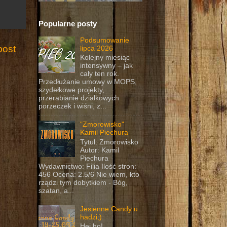
Popularne posty
Podsumowanie
post
lipca 2026
Kolejny miesiąc
intensywny – jak
cały ten rok.
Przedłużanie umowy w MOPS,
szydełkowe projekty,
przerabianie działkowych
porzeczek i wiśni, z...
"Zmorowisko"
Kamil Piechura
Tytuł: Zmorowisko
Autor: Kamil
Piechura
Wydawnictwo: Filia Ilość stron:
456 Ocena: 2.5/6 Nie wiem, kto
rządzi tym dobytkiem - Bóg,
szatan, a...
Jesienne Candy u
hadzi;)
Hej ho!