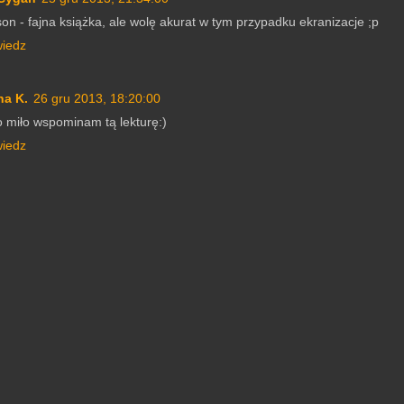
on - fajna książka, ale wolę akurat w tym przypadku ekranizacje ;p
iedz
na K.
26 gru 2013, 18:20:00
 miło wspominam tą lekturę:)
iedz