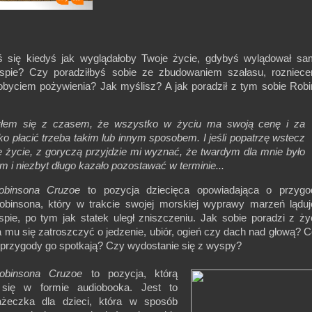
ś się kiedyś jak wyglądałoby Twoje życie, gdybyś wylądował s
spie? Czy poradziłbyś sobie ze zbudowaniem szałasu, rozniec
obyciem pożywienia? Jak myślisz? A jak poradził z tym sobie Rob
łem się z czasem, że wszystko w życiu ma swoją cenę i za
o płacić trzeba takim lub innym sposobem. I jeśli popatrzę wstecz
 życie, z goryczą przyjdzie mi wyznać, że twardym dla mnie było
m i niezbyt długo kazało pozostawać w terminie...
obinsona Cruzoe
to pozycja dziecięca opowiadająca o przygo
obinsona, który w trakcie swojej morskiej wyprawy marzeń lądu
spie, po tym jak statek uległ zniszczeniu. Jak sobie poradzi z ż
mu się zatroszczyć o jedzenie, ubiór, ogień czy dach nad głową? C
e przygody go spotkają? Czy wydostanie się z wyspy?
obinsona Cruzoe
to pozycja, którą
się w formie audiobooka. Jest to
iażeczka dla dzieci, która w sposób