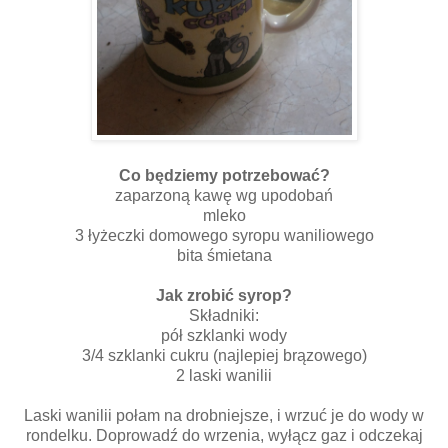
Co będziemy potrzebować?
zaparzoną kawę wg upodobań
mleko
3 łyżeczki domowego syropu waniliowego
bita śmietana
Jak zrobić syrop?
Składniki:
pół szklanki wody
3/4 szklanki cukru (najlepiej brązowego)
2 laski wanilii
Laski wanilii połam na drobniejsze, i wrzuć je do wody w
rondelku. Doprowadź do wrzenia, wyłącz gaz i odczekaj