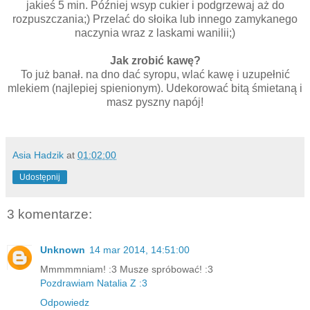
jakieś 5 min. Później wsyp cukier i podgrzewaj aż do
rozpuszczania;) Przelać do słoika lub innego zamykanego
naczynia wraz z laskami wanilii;)
Jak zrobić kawę?
To już banał. na dno dać syropu, wlać kawę i uzupełnić
mlekiem (najlepiej spienionym). Udekorować bitą śmietaną i
masz pyszny napój!
Asia Hadzik
at
01:02:00
Udostępnij
3 komentarze:
Unknown
14 mar 2014, 14:51:00
Mmmmmniam! :3 Musze spróbować! :3
Pozdrawiam Natalia Z :3
Odpowiedz