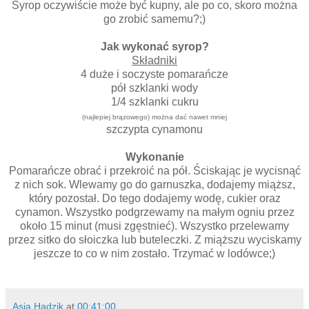
Syrop oczywiście może być kupny, ale po co, skoro można
go zrobić samemu?;)
Jak wykonać syrop?
Składniki
4 duże i soczyste pomarańcze
pół szklanki wody
1/4 szklanki cukru
(najlepiej brązowego) można dać nawet mniej
szczypta cynamonu
Wykonanie
Pomarańcze obrać i przekroić na pół. Ściskając je wycisnąć
z nich sok. Wlewamy go do garnuszka, dodajemy miąższ,
który pozostał. Do tego dodajemy wodę, cukier oraz
cynamon. Wszystko podgrzewamy na małym ogniu przez
około 15 minut (musi zgęstnieć). Wszystko przelewamy
przez sitko do słoiczka lub buteleczki. Z miąższu wyciskamy
jeszcze to co w nim zostało. Trzymać w lodówce;)
Asia Hadzik
at
00:41:00