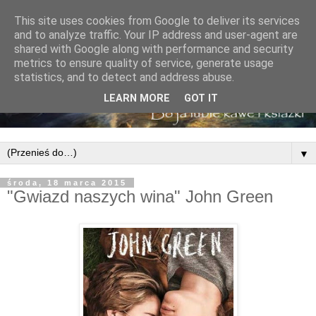
This site uses cookies from Google to deliver its services
and to analyze traffic. Your IP address and user-agent are
shared with Google along with performance and security
metrics to ensure quality of service, generate usage
statistics, and to detect and address abuse.
LEARN MORE
GOT IT
▼
środa, 18 marca 2015
"Gwiazd naszych wina" John Green