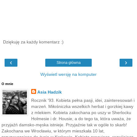
Dziękuję za każdy komentarz :)
‹
›
Strona główna
Wyświetl wersję na komputer
O mnie
Asia Hadzik
Rocznik '93. Kobieta pełna pasji, idei, zainteresowań i
marzeń. Miłośniczka wszelkich herbat i gorzkiej kawy
z mlekiem. Kobieta zakochana po uszy w Sherlocku
Holmesie i dr. Housie, a do tego ta, która uważa, że
przyjaźń damsko-męska istnieje. Przyjaźnie tak w ogóle to skarb!
Zakochana we Wrocławiu, w którym mieszkała 10 lat,
przyzwyczajona do życia w Krakowie. Kobieta pracująca, rozwijająca