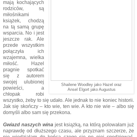
mają kochających
rodziców, są
miłośnikami
książek, chodzą
na tą samą grupę
wsparcia. No i jest
jeszcze rak. Ale
przede wszystkim
połączyła ich
wzajemna, wielka
miłość. Hazel
pragnie spotkać
się z autorem
swojej ulubionej
Shailene Woodley jako Hazel oraz
powieści, a
Ansel Elgort jako Augustus
chłopak robi
wszystko, żeby to się udało. Ale jednak to nie koniec historii.
Jak się skończy – kto wie, ten wie. A kto nie wie – albo się
domyśli albo sam się przekona.
Gwiazd naszych wina
jest książką, na którą polowałam już
naprawdę od dłuższego czasu, ale przyznam szczerze, że
nie wiedziałam do końca czego się po niej spodziewać.