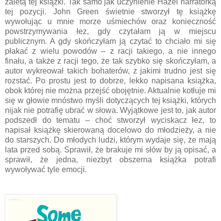
zaletą tej książki. Tak samo jak uczynienie Hazel narratorką
tej pozycji. John Green świetnie stworzył tę książkę
wywołując u mnie morze uśmiechów oraz konieczność
powstrzymywania łez, gdy czytałam ją w miejscu
publicznym. A gdy skończyłam ją czytać to chciało mi się
płakać z wielu powodów – z racji takiego, a nie innego
finału, a także z racji tego, że tak szybko się skończyłam, a
autor wykreował takich bohaterów, z jakimi trudno jest się
rozstać. Po prostu jest to dobrze, lekko napisana książka,
obok której nie można przejść obojętnie. Aktualnie kotłuje mi
się w głowie mnóstwo myśli dotyczących tej książki, których
nijak nie potrafię ubrać w słowa. Wyjątkowe jest to, jak autor
podszedł do tematu – choć stworzył wyciskacz łez, to
napisał książkę skierowaną docelowo do młodzieży, a nie
do starszych. Do młodych ludzi, którym wydaje się, że mają
lata przed sobą. Sprawił, że brakuje mi słów by ją opisać, a
sprawił, że jedna, niezbyt obszerna książka potrafi
wywoływać tyle emocji.