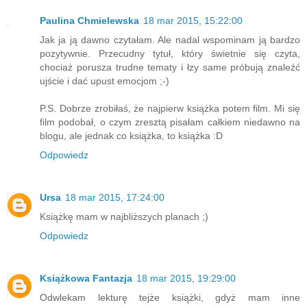
Paulina Chmielewska
18 mar 2015, 15:22:00
Jak ja ją dawno czytałam. Ale nadal wspominam ją bardzo
pozytywnie. Przecudny tytuł, który świetnie się czyta,
chociaż porusza trudne tematy i łzy same próbują znaleźć
ujście i dać upust emocjom ;-)
P.S. Dobrze zrobiłaś, że najpierw książka potem film. Mi się
film podobał, o czym zresztą pisałam całkiem niedawno na
blogu, ale jednak co książka, to książka :D
Odpowiedz
Ursa
18 mar 2015, 17:24:00
Książkę mam w najbliższych planach ;)
Odpowiedz
Książkowa Fantazja
18 mar 2015, 19:29:00
Odwlekam lekturę tejże książki, gdyż mam inne