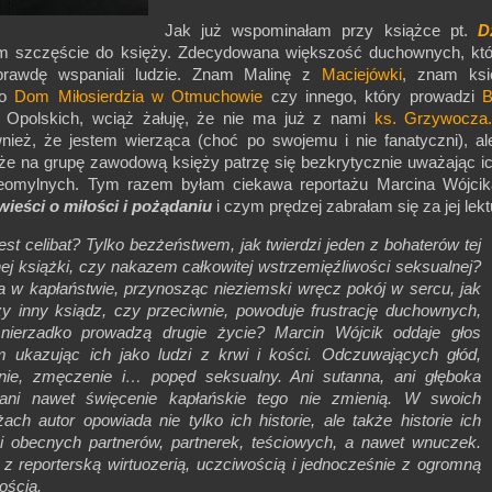
Jak już wspominałam przy książce pt.
D
 szczęście do księży. Zdecydowana większość duchownych, któ
rawdę wspaniali ludzie. Znam Malinę z
Maciejówki
, znam ksi
go
Dom Miłosierdzia w Otmuchowie
czy innego, który prowadzi
B
c Opolskich, wciąż żałuję, że nie ma już z nami
ks. Grzywocza
ież, że jestem wierząca (choć po swojemu i nie fanatyczni), al
 że na grupę zawodową księży patrzę się bezkrytycznie uważając i
ieomylnych. Tym razem byłam ciekawa reportażu Marcina Wójcik
wieści o miłości i pożądaniu
i czym prędzej zabrałam się za jej lekt
st celibat? Tylko bezżeństwem, jak twierdzi jeden z bohaterów tej
j książki, czy nakazem całkowitej wstrzemięźliwości seksualnej?
 w kapłaństwie, przynosząc nieziemski wręcz pokój w sercu, jak
y inny ksiądz, czy przeciwnie, powoduje frustrację duchownych,
 nierzadko prowadzą drugie życie? Marcin Wójcik oddaje głos
m ukazując ich jako ludzi z krwi i kości. Odczuwających głód,
enie, zmęczenie i… popęd seksualny. Ani sutanna, ani głęboka
 ani nawet święcenie kapłańskie tego nie zmienią. W swoich
żach autor opowiada nie tylko ich historie, ale także historie ich
 i obecnych partnerów, partnerek, teściowych, a nawet wnuczek.
 z reporterską wirtuozerią, uczciwością i jednocześnie z ogromną
rażliwością.