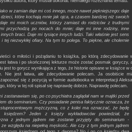
ysiłku autora, który musiał dokonać niemałego rozeznania tematu.
jako w zamian daje mi coś innego, może nawet piękniejszego: daje
 dzieci, które kochają mnie jak ojca, a czasem bardziej niż swoich
 daje mi moich uczniów, którzy zamiast do rodziców z trudnymi
mi przychodzą po nocach do mnie; daje mi inne rodziny, inne
, innych braci. Daje mi tysiące innych ludzi. Taki właśnie jest sens
u i tej niezwykłej ofiary. Na tym to polega. To piękne, ale cholernie
wieści o miłości i pożądaniu to książka, po którą zdecydowanie 
 jest łatwa i po skończonej lekturze może zostać posmak goryczy, 
 jest to gorycz wynikająca z tego, że historie opisane w książce w 
e. Nie jest łatwa, ale zdecydowanie polecam. Ja osobiście mi
zapoznać się z pozycją w formie audiobooka w interpretacji Aleks
o, który w tej roli spisał się naprawdę dobrze. Naprawdę polecam.
 zastanawiam się, po co psychiatra zaglądał nam w majtki przed
iem do seminarium. Czy posiadanie penisa faktycznie oznacza, że
 stuprocentowym mężczyzną, co z kolei ma oznaczać, że będę
m księdzem? Jeden z księży wykładowców powiedział, że
zna z jednym jądrem nie zostanie przyjęty do seminarium -
e ze względu na niepełną męskość. Ale czy z tym jednym jądrem
 gorszym księdzem od tego z dwoma? No i po co księdzu dwa