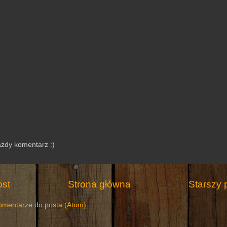
ażdy komentarz :)
st
Strona główna
Starszy 
omentarze do posta (Atom)