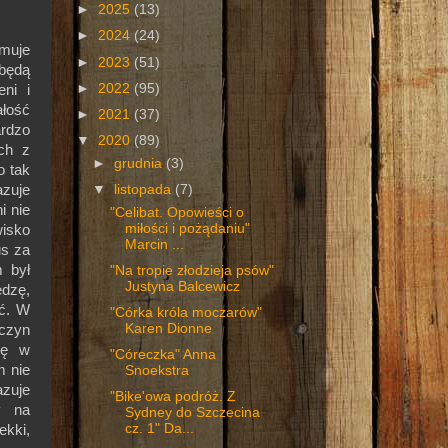
►
2025
(13)
►
2024
(24)
jmuje
►
2023
(51)
 będą
►
2022
(95)
ni i
ałość
►
2021
(37)
ardzo
▼
2020
(89)
ych z
►
grudnia
(3)
o tak
zuje
▼
listopada
(7)
i nie
"Celibat. Opowieści o
miłości i pożądaniu"
wisko
Marcin ...
us za
 był
"Na tropie złodzieja psów"
Justyna Balcewicz
edzę,
ść. W
"Córka króla moczarów"
Karen Dionne
czyn
się w
"Córeczka" Anna
m nie
Snoekstra
azuje
"Bike'owa podróż. Z
y na
Sydney do Szczecina
cz. 1" Da...
ekki,