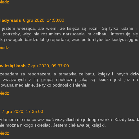
iedz
yladyreads
6 gru 2020, 14:50:00
 jestem wierząca, ale wiem, że księża są różni. Są tylko ludźmi i
e potrzeby, więc nie rozumiem narzucania im celbatu. Interesuję się
ką i w ogóle bardzo lubię reportaże, więc po ten tytuł też kiedyś sięgnę
iedz
 w książkach
7 gru 2020, 09:37:00
rzepadam za reportażem, a tematyka celibatu, księzy i innych dzi
rii związanych z tą grupą społeczną jaką są księża jest już na
owana medialnie, że tylko podnosi ciśnienie.
iedz
7 gru 2020, 17:35:00
daniem nie ma co wrzucać wszystkich do jednego worka. Każdy ksiądz
 nie można nikogo skreślać. Jestem ciekawa tej książki.
iedz