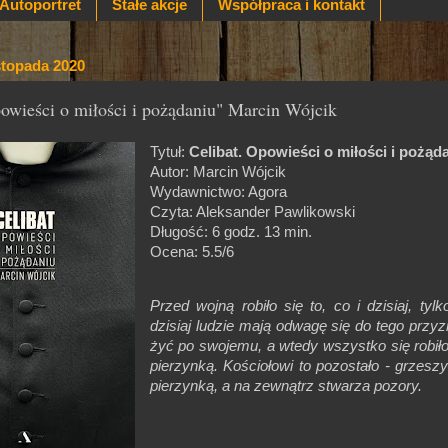
Autoportret
Stałe akcje
Współpraca i kontakt
istopada 2020
powieści o miłości i pożądaniu" Marcin Wójcik
Tytuł:
Celibat. Opowieści o miłości i pożąd
Autor: Marcin Wójcik
Wydawnictwo: Agora
Czyta: Aleksander Pawlikowski
Długość: 6 godz. 13 min.
Ocena: 5.5/6
Przed wojną robiło się to, co i dzisiaj, tylk
dzisiaj ludzie mają odwagę się do tego przyz
żyć po swojemu, a wtedy wszystko się robił
pierzynką. Kościołowi to pozostało - grzesz
pierzynką, a na zewnątrz stwarza pozory.