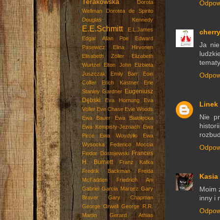
Terakowska
Dorota
Odpow
Wellman
Dorotea de Spirito
Douglas Kennedy
E.E.Schmitt
E.L.James
cherr
Edgar Allan Poe
Edward
Ja nie
Pasewicz
Elina Hirvonen
ludzki
Elisabeth Zöller
Elizabeth
tematy
Wurtzel
Elton John
Elżbieta
Juszczak
Emily Barr
Eoin
Odpow
Colfer
Erich Kästner
Erle
Eugeniusz
Stanley Gardner
Dębski
Eva Hornung
Eva
Linek
Völler
Eve Chase
Evie Woods
Nie p
Ewa Bauer
Ewa Białołęcka
histo
Ewa Kempisty-Jeznach
Ewa
rozbud
Pirce
Ewa Woydyłło
Ewa
Wysocka
Federico Moccia
Odpow
Frances
Fiodor Dostojewski
H. Burnett
Franz Kafka
Fredrik Backman
Freida
Kasia
McFadden
Friedrich Ani
Moim z
Gabriel Garcia Marqez
Gary
inny i
Braver
Gary Chapman
George Orwell
George R.R.
Odpow
Martin
Gerard Athias