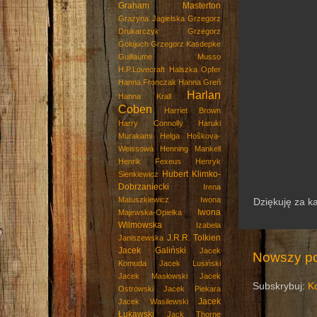
Graham Masterton
Grażyna Jagielska
Grzegorz
Drukarczyk
Grzegorz
Golojuch
Grzegorz Kasdepke
Guillaume Musso
H.P.Lovecraft
Halszka Opfer
Hanna Fronczak
Hanna Greń
Harlan
Hanna Krall
Coben
Harriet Brown
Harry Connolly
Haruki
Murakami
Helga Hoškova-
Weissowá
Henning Mankell
Henrik Fexeus
Henryk
Hubert Klimko-
Sienkiewicz
Dobrzaniecki
Irena
Matuszkiewicz
Iwona
Dziękuję za k
Iwona
Majewska-Opiełka
Wilmowska
Izabela
J.R.R. Tolkien
Janiszewska
Jacek Galiński
Jacek
Nowszy po
Komuda
Jacek Lusiński
Jacek Masłowski
Jacek
Subskrybuj:
K
Ostrowski
Jacek Piekara
Jacek
Jacek Wasilewski
Łukawski
Jack Thorne