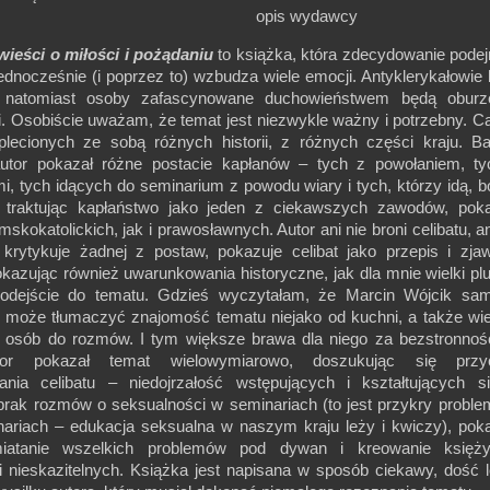
opis wydawcy
wieści o miłości i pożądaniu
to książka, która zdecydowanie pode
jednocześnie (i poprzez to) wzbudza wiele emocji. Antyklerykałowie
, natomiast osoby zafascynowane duchowieństwem będą oburze
. Osobiście uważam, że temat jest niezwykle ważny i potrzebny. C
eplecionych ze sobą różnych historii, z różnych części kraju. B
utor pokazał różne postacie kapłanów – tych z powołaniem, t
i, tych idących do seminarium z powodu wiary i tych, którzy idą, b
 traktując kapłaństwo jako jeden z ciekawszych zawodów, poka
skokatolickich, jak i prawosławnych. Autor ani nie broni celibatu, an
e krytykuje żadnej z postaw, pokazuje celibat jako przepis i zja
kazując również uwarunkowania historyczne, jak dla mnie wielki pl
podejście do tematu. Gdzieś wyczytałam, że Marcin Wójcik sam
o może tłumaczyć znajomość tematu niejako od kuchni, a także wi
 osób do rozmów. I tym większe brawa dla niego za bezstronno
tor pokazał temat wielowymiarowo, doszukując się przy
gania celibatu – niedojrzałość wstępujących i kształtujących 
brak rozmów o seksualności w seminariach (to jest przykry proble
nariach – edukacja seksualna w naszym kraju leży i kwiczy), pok
iatanie wszelkich problemów pod dywan i kreowanie księż
i nieskazitelnych. Książka jest napisana w sposób ciekawy, dość l