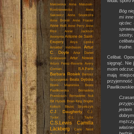
widać sporo w
Makowska
Anna Matusiak-
Rześniowiecka
Anna
Bóg nie
Sakowicz
Anna Snoekstra
mi inne
Anne Brontë
Anne Frasier
ojców;
Anne Holt
Anne Perry
Anne
sprawa
Rice
Annie Jackson
siostry
Antoine de Saint-
Anonyma
celibat
Exupery
Anya Lipska
trudne.
Artur
Arnaldur Indriðason
C. Doyle
Artur Daniel
Celibat. Opo
Artur Nowak
Grabowski
sięgnąć. Nie
Arturo Perez-Reverte
Avery
B.A.Paris
moim odczuciu
Corman
Barbara Rosiek
Bartosz
mają miejsc
Beata Dębska
Szczygielski
przyjemność 
Beata Majewska
Beata
Pawlikowskieg
Pawlikowska
Bernadeta
Prandzioch
Bernadette Noll
Czasami
Bill Hybels
Brian King
Brigitte
przyjęc
Kolloch
Błażej Strzelczyk
jestem
C.J. Daugherty
C.J.
dobry
Tudor
C.L. Taylor
mężczy
C.S.Lewis
Camilla
właśni
Läckberg
Carlo Nesti
będzie