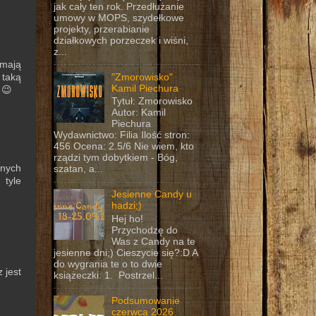
jak cały ten rok. Przedłużanie
umowy w MOPS, szydełkowe
projekty, przerabianie
działkowych porzeczek i wiśni,
z...
 mają
"Zmorowisko"
 taką
Kamil Piechura
 😉
Tytuł: Zmorowisko
Autor: Kamil
Piechura
Wydawnictwo: Filia Ilość stron:
456 Ocena: 2.5/6 Nie wiem, kto
rządzi tym dobytkiem - Bóg,
wnych
szatan, a...
 tyle
Jesienne Candy u
hadzi;)
Hej ho!
Przychodzę do
Was z Candy na te
jesienne dni;) Cieszycie się?:D A
do wygrania te o to dwie
 jest
książeczki: 1. Postrzel...
Podsumowanie
czerwca 2026