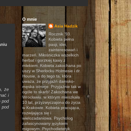
O mnie
Asia Hadzik
Rocznik '93.
Kobieta pełna
aniu
pasji, idei,
zainteresowań i
marzeń. Miłośniczka wszelkich
herbat i gorzkiej kawy z
mlekiem. Kobieta zakochana po
uszy w Sherlocku Holmesie i dr.
Housie, a do tego ta, która
uważa, że przyjaźń damsko-
męska istnieje. Przyjaźnie tak w
o, że
ogóle to skarb! Zakochana we
nać i
Wrocławiu, w którym mieszkała
o pod
10 lat, przyzwyczajona do życia
y pod
w Krakowie. Kobieta pracująca,
rozwijająca się i
wielozadaniowa. Psycholog
zafascynowany językiem
migowym. Psychodietetyk.