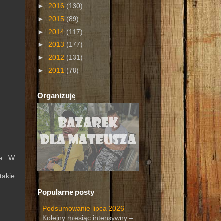
►
2016
(130)
►
2015
(89)
►
2014
(117)
►
2013
(177)
►
2012
(131)
►
2011
(78)
Organizuję
na. W
takie
Popularne posty
Podsumowanie lipca 2026
Kolejny miesiąc intensywny –