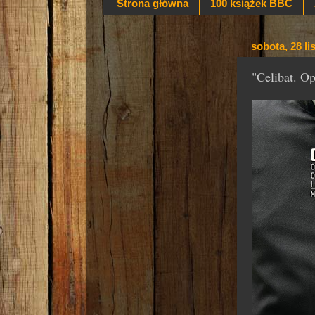
Strona główna
100 książek BBC
sobota, 28 l
"Celibat. O