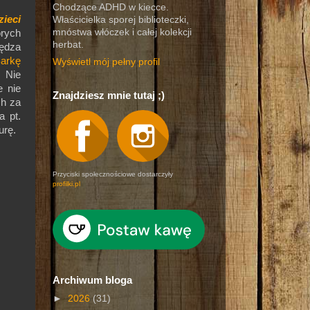
Chodzące ADHD w kiecce.
zieci
Właścicielka sporej biblioteczki,
mnóstwa włóczek i całej kolekcji
rych
herbat.
ędza
arkę
Wyświetl mój pełny profil
.
Nie
e nie
Znajdziesz mnie tutaj ;)
ch za
a pt.
urę.
Przyciski społecznościowe dostarczyły
profilki.pl
Archiwum bloga
►
2026
(31)