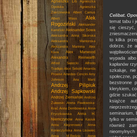
Agnieszka Lis
Agnieszka
Opolska
Agnieszka
Zakrzewska
Albert Camus
Celibat. Opo
Alek
Albert Wass
temat tabu i 
Rogoziński
Aleksander
się cieszyć
Aleksander Sowa
Kamiński
zniesmaczeni
Aleksandra Anna Sikorska
to kilka prz
Aleksandra Mantorska
dobrze, że a
Aleksandra Marinina
Alex
wątpliwościam
Alex Marwood
Kava
Alexandra Reinwarth
wypada albo
Alfred Siatecki
Alfredo
kapłanów rzym
Tradigio
Alice Sebold
Amanda
szkaluje, ni
Prowse
Amedeo Cencini
Amy
społeczne, po
Johnson
Ana Martí
bezstronne 
Andrzej Pilipiuk
klerykiem, c
Andrzej Sapkowski
gdzie szukać
Andrzej Ziemiański
Andrzej
książce au
Żuławski
Aneta Pawłowska-
nieprzestrze
Krać
Anna Dembowska
Anna
seminarium, 
Anna H.
Fryczkowska
tylko w semi
Niemczynow
Anna Kasiuk
również zam
Anna Klejzerowicz
Anna
Konieczyńska
Anna Lisowiec
nieomylnych 
Anna M.Rędzio
Anna