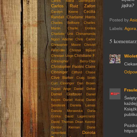
Carlos Maria Dominguez
jądra
Carlos Ruiz Zafon
Cecilia
Carolyn Keene
Randall
Charlaine Harris
Posted by
Asi
Charles Belfoure
Charles
Labels:
Agora
Martin
Charlie Donlea
Charlotte Link
Chimamanda
5 komentarz
Ngozi Adichie
Chris Carter
Chrisopher Moore
Christel
Petitcollin
Christer Mjåset
Christiane F.
Wiole
Christian Unge
Christopher Berry-Dee
Ciekaw
Christopher Paolini
Claire
Odpow
Cloninger
Clifford Chase
Clive Barker
Craig Smith
Curt Cloninger
Dan Brown
Daniel Ange
Daniel Defoe
Fraul
Daniel Glattauer
Daniel
Święty
Keyes
Daniel Kocuj
Daniel
każdej
Senderek
Daniela Lamas
Książ
Danuta Morawska
Daria
publika
Górka
David Lagercrantz
David Thomas
Dean Koontz
Pozdr
Denise Kiernan
Diane
https:
Dorota
Setterfield