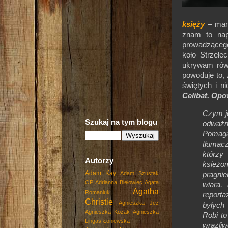
księży
– mam
znam to nap
prowadzące
koło Strzele
ukrywam równ
powoduje to,
świętych i n
Celibat. Opo
Czym je
Szukaj na tym blogu
odważne
Pomaga
tłumacz
którzy
Autorzy
księżo
Adam Kay
Adam Szustak
pragni
OP
Adrianna Biełowiec
Agata
wiara,
Agatha
Romaniuk
reporta
Christie
Agnieszka Jeż
byłych
Agnieszka Kozak
Agnieszka
Robi to
Lingas-Łoniewska
w