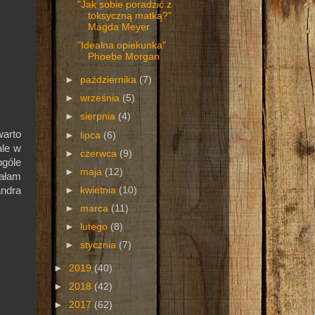
"Jak sobie poradzić z
toksyczną matką?"
Magda Meyer
"Idealna opiekunka"
Phoebe Morgan
►
października
(7)
►
września
(5)
►
sierpnia
(4)
warto
►
lipca
(6)
ale w
►
czerwca
(9)
ogóle
►
maja
(12)
ałam
►
kwietnia
(10)
andra
►
marca
(11)
►
lutego
(8)
►
stycznia
(7)
►
2019
(40)
►
2018
(42)
►
2017
(62)