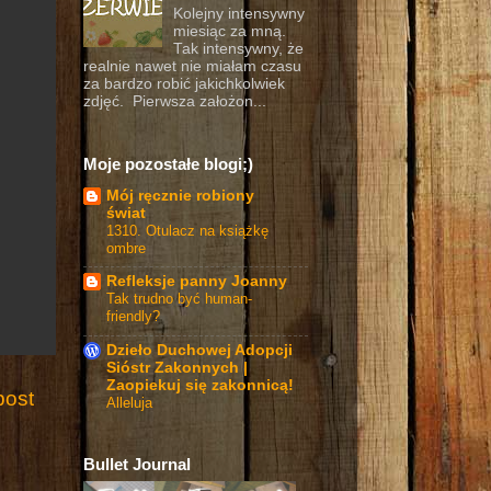
Kolejny intensywny
miesiąc za mną.
Tak intensywny, że
realnie nawet nie miałam czasu
za bardzo robić jakichkolwiek
zdjęć. Pierwsza założon...
Moje pozostałe blogi;)
Mój ręcznie robiony
świat
1310. Otulacz na książkę
ombre
Refleksje panny Joanny
Tak trudno być human-
friendly?
Dzieło Duchowej Adopcji
Sióstr Zakonnych |
Zaopiekuj się zakonnicą!
post
Alleluja
Bullet Journal