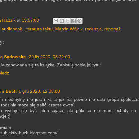
?
a Hadzik
at
19:57:00
,
audiobook
,
literatura faktu
,
Marcin Wójcik
,
recenzja
,
reportaż
y:
ta Sadowska
29 lis 2020, 08:22:00
ie zapowiada się ta książka. Zapisuję sobie jej tytuł.
iedz
ein Buch
1 gru 2020, 12:05:00
 i nieomylny nie jest nikt, a już na pewno nie cała grupa społecz
 rodzinie może się trafić 'czarna owca'.
ka wydaje się być interesująca, ale póki co nie mam ochoty na 
cje ;)
awiam
//subjektiv-buch.blogspot.com/