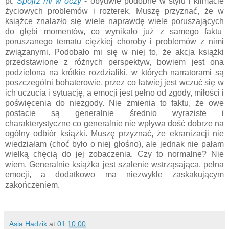
pt.
Spójrz mi w oczy
- obydwie podobne w stylu i klimacie
życiowych problemów i rozterek. Muszę przyznać, że w
książce znalazło się wiele naprawdę wiele poruszających
do głębi momentów, co wynikało już z samego faktu
poruszanego tematu ciężkiej choroby i problemów z nimi
związanymi. Podobało mi się w niej to, że akcja książki
przedstawione z różnych perspektyw, bowiem jest ona
podzielona na krótkie rozdzialiki, w których narratorami są
poszczególni bohaterowie, przez co łatwiej jest wczuć się w
ich uczucia i sytuację, a emocji jest pełno od zgody, miłości i
poświęcenia do niezgody. Nie zmienia to faktu, że owe
postacie są generalnie średnio wyraziste i
charakterystyczne co generalnie nie wpływa dość dobrze na
ogólny odbiór książki. Muszę przyznać, że ekranizacji nie
wiedziałam (choć było o niej głośno), ale jednak nie pałam
wielką chęcią do jej zobaczenia. Czy to normalne? Nie
wiem. Generalnie książka jest szalenie wstrząsająca, pełna
emocji, a dodatkowo ma niezwykle zaskakującym
zakończeniem.
Asia Hadzik
at
01:10:00