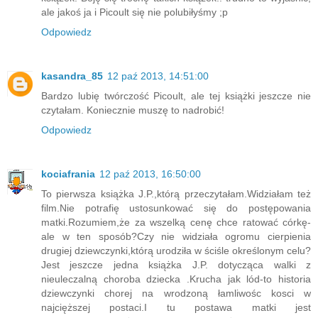
ale jakoś ja i Picoult się nie polubiłyśmy ;p
Odpowiedz
kasandra_85
12 paź 2013, 14:51:00
Bardzo lubię twórczość Picoult, ale tej książki jeszcze nie
czytałam. Koniecznie muszę to nadrobić!
Odpowiedz
kociafrania
12 paź 2013, 16:50:00
To pierwsza książka J.P.,którą przeczytałam.Widziałam też
film.Nie potrafię ustosunkować się do postępowania
matki.Rozumiem,że za wszelką cenę chce ratować córkę-
ale w ten sposób?Czy nie widziała ogromu cierpienia
drugiej dziewczynki,którą urodziła w ściśle określonym celu?
Jest jeszcze jedna książka J.P. dotycząca walki z
nieuleczalną choroba dziecka .Krucha jak lód-to historia
dziewczynki chorej na wrodzoną łamliwośc kosci w
najcięższej postaci.I tu postawa matki jest