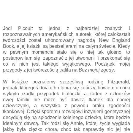
Jodi Picoult to jedna z najbardziej znanych i
rozpoznawalnych amerykańskich autorek, której całokształt
twórczości został uhonorowany nagrodą New England
Book, a jej książki są bestsellarami na całym świecie. Kiedy
w pewnym momencie stało się o niej tak głośno, to
postanowiłam się zapoznać z jej utworami i przekonać się
co w nich jest takiego wyjątkowego. Początek mojej
przygody z jej twórczością trafiła na
Bez mojej zgody
.
W książce poznajemy szczęśliwą rodzinę Fitzgerald,
jednak, któregoś dnia ich utopia się kończy, bowiem u córki
wykryto rzadki przypadek białaczki, a żaden z członków
owej familii nie może być dawcą tkanek dla chorej
dziewczynki, a wszystko z powodu braku zgodności
tkankowej. Dzięki sporemu rozwojowi inżynierii genetycznej
decydują się na spłodzenie kolejnego dziecka, które będzie
idealnym dawcą. Tak rodzi się Annie, której życie wygląda
jakby była ciężko chora, choć tak naprawdę nic jej nie