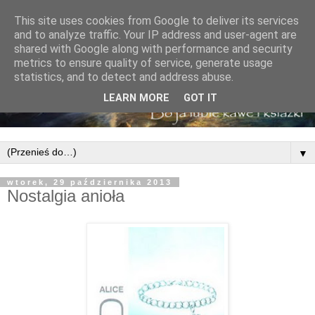
This site uses cookies from Google to deliver its services
and to analyze traffic. Your IP address and user-agent are
shared with Google along with performance and security
metrics to ensure quality of service, generate usage
statistics, and to detect and address abuse.
LEARN MORE
GOT IT
▼
wtorek, 29 października 2013
Nostalgia anioła