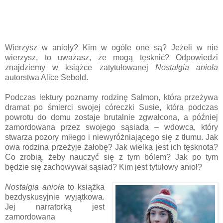
Wierzysz w anioły? Kim w ogóle one są? Jeżeli w nie
wierzysz, to uważasz, że mogą tęsknić? Odpowiedzi
znajdziemy w książce zatytułowanej
Nostalgia anioła
autorstwa Alice Sebold.
Podczas lektury poznamy rodzinę Salmon, która przeżywa
dramat po śmierci swojej córeczki Susie, która podczas
powrotu do domu zostaje brutalnie zgwałcona, a później
zamordowana przez swojego sąsiada – wdowca, który
stwarza pozory miłego i niewyróżniającego się z tłumu. Jak
owa rodzina przeżyje żałobę? Jak wielka jest ich tęsknota?
Co zrobią, żeby nauczyć się z tym bólem? Jak po tym
będzie się zachowywał sąsiad? Kim jest tytułowy anioł?
Nostalgia anioła
to książka
bezdyskusyjnie wyjątkowa.
Jej narratorką jest
zamordowana