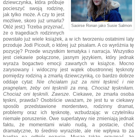
dziewczynka, która próbuje
pocieszyć swoją rodzinę,
jak tylko może. A czy to jest
możliwe, skoro już umarła?
Saoirse Ronan
jako Susie Salmon
Otóż jest;) Trzeba przyznać,
że o tragediach rodzinnych
powstało już wiele książek, a w ich tworzeniu ostatnimi laty
przoduje Jodi Picoult, o której już pisałam. A co wyróżnia tę
pozycję? Przede wszystkim tematyka i narracja. Wszystko
jest ciekawie połączone, jasnym językiem, który jednak
wyraża bogactwo emocji zawartych w książce. Mocno
zarysowany i widoczny jest wątek obustronnej tęsknoty
pomiędzy rodziną a zmarłą dziewczynką, co bardzo dobrze
oddaje cytat:
Nie chciałam już za nimi tęsknić i nie
pragnęłam, żeby oni tęsknili za mną. Chociaż tęskniłam.
Chociaż oni tęsknili. Zawsze
. Ciekawe, że zmarła osoba
tęskni, prawda? Osobiście uważam, że jest tu w ciekawy
sposób przedstawione morderstwo, rodzinny dramat,
problemy oraz ich tęsknotę, wzbudzając w czytelniku
niemałe poruszenie. Owe superlatywy nie zmieniają jednak
faktu, że momentami wiało nudą, a postacie, choć
dramatyczne, to średnio wyraziste, ale nie wpływa to za
bardzo na odbiór pozycję. Muszę także przyznać, że