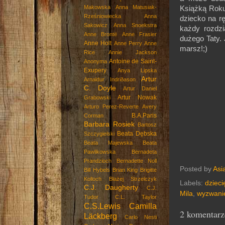
Makowska
Anna Matusiak-
Książką Roku
Rześniowiecka
Anna
dziecko na r
Sakowicz
Anna Snoekstra
każdy rozdzi
Anne Brontë
Anne Frasier
dużego Taty. 
Anne Holt
Anne Perry
Anne
marsz!;)
Rice
Annie Jackson
Antoine de Saint-
Anonyma
Exupery
Anya Lipska
Artur
Arnaldur Indriðason
C. Doyle
Artur Daniel
Artur Nowak
Grabowski
Arturo Perez-Reverte
Avery
B.A.Paris
Corman
Barbara Rosiek
Bartosz
Beata Dębska
Szczygielski
Beata Majewska
Beata
Pawlikowska
Bernadeta
Prandzioch
Bernadette Noll
Posted by
Asi
Bill Hybels
Brian King
Brigitte
Kolloch
Błażej Strzelczyk
Labels:
dzieci
C.J. Daugherty
C.J.
Mila
,
wyzwanie
Tudor
C.L. Taylor
C.S.Lewis
Camilla
2 komentarz
Läckberg
Carlo Nesti