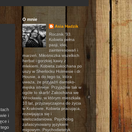
O mnie
Asia Hadzik
Rocznik '93.
Kobieta pełna
pasji, idei,
zainteresowań i
marzeń. Miłośniczka wszelkich
herbat i gorzkiej kawy z
mlekiem. Kobieta zakochana po
uszy w Sherlocku Holmesie i dr.
Housie, a do tego ta, która
uważa, że przyjaźń damsko-
męska istnieje. Przyjaźnie tak w
ogóle to skarb! Zakochana we
Wrocławiu, w którym mieszkała
10 lat, przyzwyczajona do życia
w Krakowie. Kobieta pracująca,
stach
rozwijająca się i
wie i
wielozadaniowa. Psycholog
ęce i
zafascynowany językiem
 tego
migowym. Psychodietetyk.