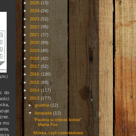
►
2025
(13)
►
2024
(24)
►
2023
(51)
►
2022
(95)
►
2021
(37)
►
2020
(89)
►
2019
(40)
►
2018
(42)
►
2017
(62)
►
2016
(130)
żki;)
►
2015
(89)
►
2014
(117)
ąc do
▼
2013
(177)
ności
cka,
►
grudnia
(12)
azuje
▼
listopada
(12)
żnie.
"Paulina w orbicie kotów"
ia mu
Marta Fox
ania,
Mokka, czyli czekoladowa
ejszą