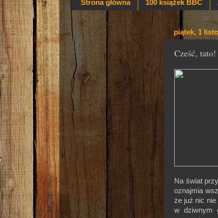
Strona główna
100 książek BBC
piątek, 1 lis
Cześć, tato!
Na świat prz
oznajmia wsz
że już nic ni
w dziwnym gr