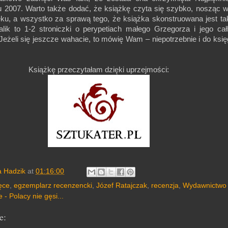
 2007. Warto także dodać, że książkę czyta się szybko, nosząc 
ęku, a wszystko za sprawą tego, że książka skonstruowana jest ta
alik to 1-2 stroniczki o perypetiach małego Grzegorza i jego ca
Jeżeli się jeszcze wahacie, to mówię Wam – niepotrzebnie i do księ
Książkę przeczytałam dzięki uprzejmości:
a Hadzik
at
01:16:00
ęce
,
egzemplarz recenzencki
,
Józef Ratajczak
,
recenzja
,
Wydawnictwo
 - Polacy nie gęsi...
e: