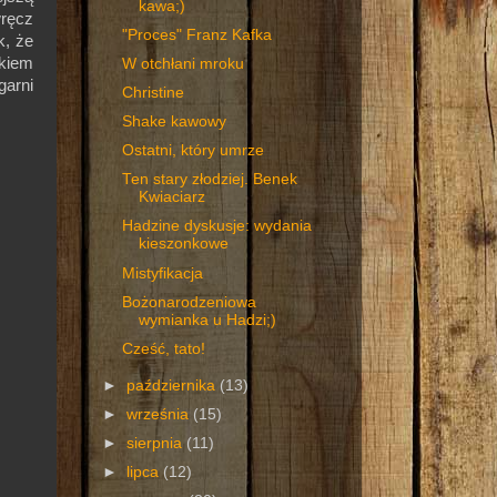
kawa;)
wręcz
"Proces" Franz Kafka
k, że
łkiem
W otchłani mroku
garni
Christine
Shake kawowy
Ostatni, który umrze
Ten stary złodziej. Benek
Kwiaciarz
Hadzine dyskusje: wydania
kieszonkowe
Mistyfikacja
Bożonarodzeniowa
wymianka u Hadzi;)
Cześć, tato!
►
października
(13)
►
września
(15)
►
sierpnia
(11)
►
lipca
(12)