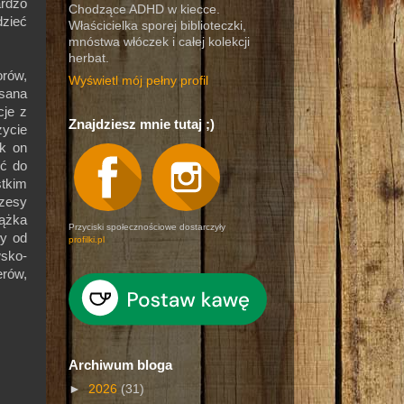
ardzo
Chodzące ADHD w kiecce.
dzieć
Właścicielka sporej biblioteczki,
mnóstwa włóczek i całej kolekcji
herbat.
orów,
Wyświetl mój pełny profil
sana
cje z
Znajdziesz mnie tutaj ;)
życie
ak on
ść do
tkim
azesy
iążka
Przyciski społecznościowe dostarczyły
ły od
profilki.pl
wsko-
rów,
Archiwum bloga
►
2026
(31)