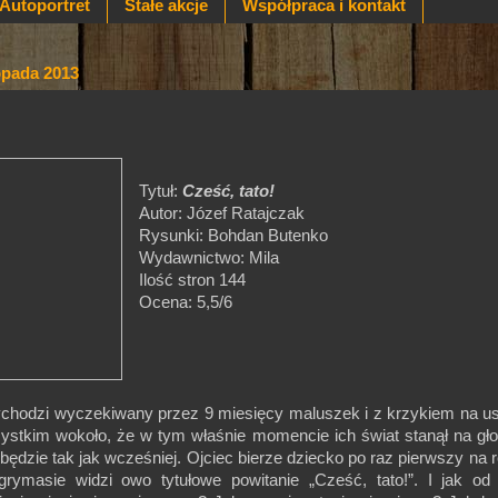
Autoportret
Stałe akcje
Współpraca i kontakt
topada 2013
Tytuł:
Cześć, tato!
Autor: Józef Ratajczak
Rysunki: Bohdan Butenko
Wydawnictwo: Mila
Ilość stron 144
Ocena: 5,5/6
ychodzi wyczekiwany przez 9 miesięcy maluszek i z krzykiem na u
ystkim wokoło, że w tym właśnie momencie ich świat stanął na gło
e będzie tak jak wcześniej. Ojciec bierze dziecko po raz pierwszy na r
ymasie widzi owo tytułowe powitanie „Cześć, tato!”. I jak od