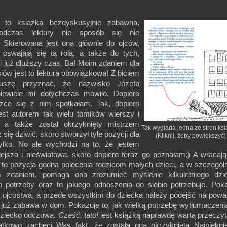
to książka bezdyskusyjnie zabawna,
odczas lektury nie sposób się nie
 Skierowana jest ona głównie do ojców,
 oswajają się tą rolą, a także do tych,
i już dłuższy czas. Ba! Moim zdaniem dla
iów jest to lektura obowiązkowa! Z biciem
uszę przyznać, że nazwisko Józefa
iewiele mi dotychczas mówiło. Dopiero
ążce się z nim spotkałam. Tak, dopiero
jest autorem tak wielu tomików wierszy i
, a także został okrzyknięty mistrzem
Tak wygląda jedna ze stron ksią
się dziwić, skoro stworzył tyle pozycji dla
(Kliknij, żeby powiększyć)
 tylko. No ale wychodzi na to, że jestem
siejsza i nieświatowa, skoro dopiero teraz go poznałam;) A wracaj
t to pozycja godna polecenia rodzicom małych dzieci, a w szczegól
 zdaniem, pomaga ona zrozumieć myślenie kilkuletniego dzie
o potrzeby oraz to jakiego odnoszenia do siebie potrzebuje. Pok
do ojcostwa, a przede wszystkim do dziecka należy podejść na powa
st już zabawa w dom. Pokazuje to, jak wielką potrzebę wytłumaczen
dziecko odczuwa.
Cześć, tato!
jest książką naprawdę wartą przeczyt
kowo zachęci Was fakt, że została ona okrzyknięta Najpiękni