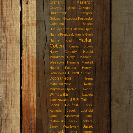
Graham Masterton
Grażyna Jagielska
Grzegorz
Drukarczyk
Grzegorz
Golojuch
Grzegorz Kasdepke
Guillaume Musso
H.P.Lovecraft
Halszka Opfer
Hanna Fronczak
Hanna Greń
Harlan
Hanna Krall
Coben
Harriet Brown
Harry Connolly
Haruki
Murakami
Helga Hoškova-
Weissowá
Henning Mankell
Henrik Fexeus
Henryk
Hubert Klimko-
Sienkiewicz
Dobrzaniecki
Irena
Matuszkiewicz
Iwona
Iwona
Majewska-Opiełka
Wilmowska
Izabela
J.R.R. Tolkien
Janiszewska
Jacek Galiński
Jacek
Komuda
Jacek Lusiński
Jacek Masłowski
Jacek
Ostrowski
Jacek Piekara
Jacek
Jacek Wasilewski
Łukawski
Jack Thorne