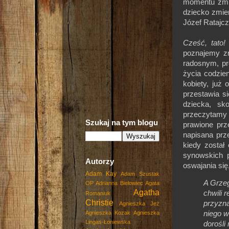
momentu zmie
dziecko zmie
Józef Ratajcz
Cześć, tato!
poznajemy z
radosnym, pr
życia codzien
kobiety, już
przestawia s
dziecka, sk
przeczytamy 
Szukaj na tym blogu
prawione prz
napisana prz
kiedy został
synowskich 
Autorzy
oswajania si
Adam Kay
Adam Szustak
A Grzeg
OP
Adrianna Biełowiec
Agata
Agatha
chwili 
Romaniuk
Christie
przyzna
Agnieszka Jeż
Agnieszka Kozak
Agnieszka
niego w
Lingas-Łoniewska
dorośli