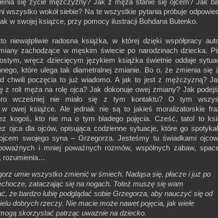
nia się życie mężczyzny? Jak z męża stanie się ojcem? Jak b
ni wszystko wokół siebie? Na te wszystkie pytania próbuje odpowie
ak w swojej książce, przy pomocy ilustracji Bohdana Butenko.
to niewątpliwie radosna książka, w której dzięki współpracy aut
miany zachodzące w męskim świecie po narodzinach dziecka. Pi
ostym, wręcz dziecięcym językiem książka świetnie oddaje sytua
nego, które ulega tak diametralnej zmianie. Bo o, że zmienia się 
 od chwili poczęcia to już wiadomo. A jak to jest z mężczyzną? J
ię z roli męża na rolę ojca? Jak dokonuje owej zmiany? Jak podej
oro wcześniej nie miało się z tym kontaktu? O tym wszys
w owej książce. Ale jednak nie są to jakieś moralizatorskie fr
ez kogoś, kto nie ma o tym bladego pojęcia. Cześć, tato! to ks
ez ojca dla ojców, opisująca codzienne sytuacje, które go spotyka
 ojcem swojego syna – Grzegorza. Jesteśmy tu świadkami ojco
poważnych i mniej poważnych rozmów, wspólnych zabaw, space
ę, rozumienia…
orz umie wszystko zmienić w śmiech. Nadąsa się, płacze i już po
rechocze, zataczając się na nogach. Toteż muszę się wam
ć, że bardzo lubię podglądać sobie Grzegorza, aby nauczyć się od
ielu dobrych rzeczy. Nie macie może nawet pojęcia, jak wiele
 mogą skorzystać patrząc uważnie na dziecko.