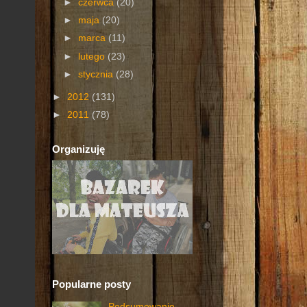
►
czerwca
(20)
►
maja
(20)
►
marca
(11)
►
lutego
(23)
►
stycznia
(28)
►
2012
(131)
►
2011
(78)
Organizuję
Popularne posty
Podsumowanie