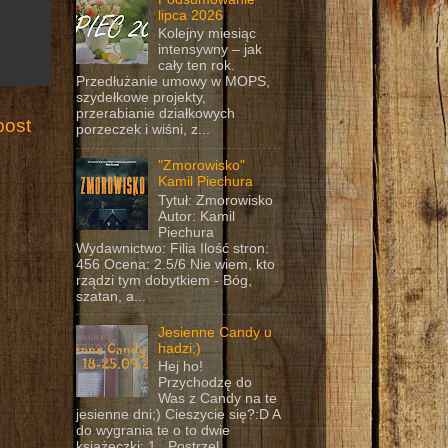
lipca 2026
Kolejny miesiąc
intensywny – jak
cały ten rok.
Przedłużanie umowy w MOPS,
szydełkowe projekty,
przerabianie działkowych
post
porzeczek i wiśni, z...
"Zmorowisko"
Kamil Piechura
Tytuł: Zmorowisko
Autor: Kamil
Piechura
Wydawnictwo: Filia Ilość stron:
456 Ocena: 2.5/6 Nie wiem, kto
rządzi tym dobytkiem - Bóg,
szatan, a...
Jesienne Candy u
hadzi;)
Hej ho!
Przychodzę do
Was z Candy na te
jesienne dni;) Cieszycie się?:D A
do wygrania te o to dwie
książeczki: 1. Postrzel...