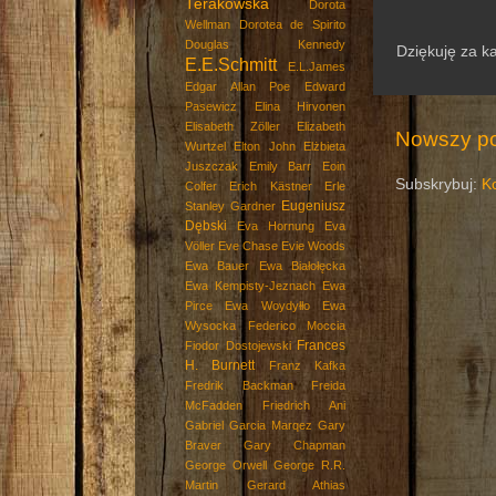
Terakowska
Dorota
Wellman
Dorotea de Spirito
Douglas Kennedy
Dziękuję za k
E.E.Schmitt
E.L.James
Edgar Allan Poe
Edward
Pasewicz
Elina Hirvonen
Elisabeth Zöller
Elizabeth
Nowszy po
Wurtzel
Elton John
Elżbieta
Juszczak
Emily Barr
Eoin
Subskrybuj:
K
Colfer
Erich Kästner
Erle
Eugeniusz
Stanley Gardner
Dębski
Eva Hornung
Eva
Völler
Eve Chase
Evie Woods
Ewa Bauer
Ewa Białołęcka
Ewa Kempisty-Jeznach
Ewa
Pirce
Ewa Woydyłło
Ewa
Wysocka
Federico Moccia
Frances
Fiodor Dostojewski
H. Burnett
Franz Kafka
Fredrik Backman
Freida
McFadden
Friedrich Ani
Gabriel Garcia Marqez
Gary
Braver
Gary Chapman
George Orwell
George R.R.
Martin
Gerard Athias