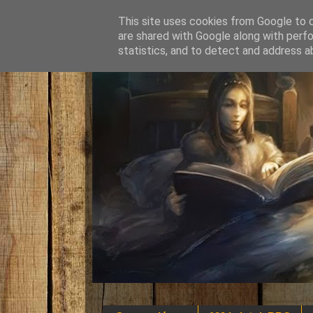
This site uses cookies from Google to de
are shared with Google along with perfo
statistics, and to detect and address a