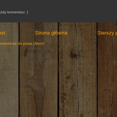
ażdy komentarz :)
st
Strona główna
Starszy 
omentarze do posta (Atom)