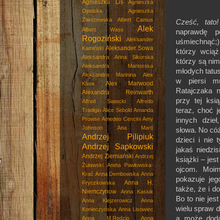
Agnieszka Lis
Agnieszka
Opolska
Agnieszka
Zakrzewska
Albert Camus
Cześć, tato!
Alek
Albert Wass
naprawdę p
Rogoziński
Aleksander
uśmiechnąć;)
Aleksander Sowa
Kamiński
którzy wciąż
Aleksandra Anna Sikorska
którzy są nim
Aleksandra Mantorska
młodych tatus
Aleksandra Marinina
Alex
w piersi m
Alex Marwood
Kava
Ratajczaka n
Alexandra Reinwarth
przy tej ksi
Alfred Siatecki
Alfredo
teraz, choć 
Tradigio
Alice Sebold
Amanda
Prowse
Amedeo Cencini
Amy
innych dzieł
Johnson
Ana Martí
słowa. No cóż 
Andrzej Pilipiuk
dzieci i nie
Andrzej Sapkowski
jakaś niedzi
Andrzej Ziemiański
Andrzej
książki – jes
Żuławski
Aneta Pawłowska-
ojcom. Moim
Krać
Anna Dembowska
Anna
pokazuje jeg
Anna H.
Fryczkowska
także, że i 
Niemczynow
Anna Kasiuk
Bo to nie je
Anna Klejzerowicz
Anna
wielu spraw 
Konieczyńska
Anna Lisowiec
a może dodat
Anna M.Rędzio
Anna