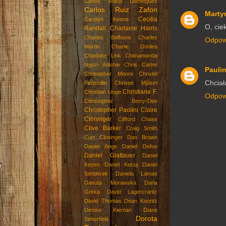
Carlos Maria Dominguez
Carlos Ruiz Zafon
Marty
Cecilia
Carolyn Keene
O, cie
Randall
Charlaine Harris
Charles Belfoure
Charles
Odpow
Martin
Charlie Donlea
Charlotte Link
Chimamanda
Ngozi Adichie
Chris Carter
Paulin
Chrisopher Moore
Christel
Chciał
Petitcollin
Christer Mjåset
Christiane F.
Christian Unge
Odpow
Christopher Berry-Dee
Christopher Paolini
Claire
Cloninger
Clifford Chase
Clive Barker
Craig Smith
Curt Cloninger
Dan Brown
Daniel Ange
Daniel Defoe
Daniel Glattauer
Daniel
Keyes
Daniel Kocuj
Daniel
Senderek
Daniela Lamas
Danuta Morawska
Daria
Górka
David Lagercrantz
David Thomas
Dean Koontz
Denise Kiernan
Diane
Dorota
Setterfield