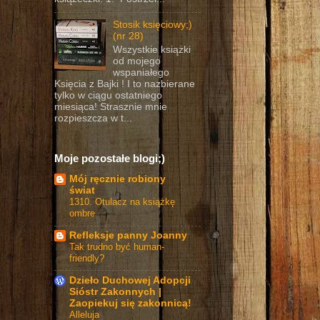
Stosik księciowy;)
(nr 28)
Wszystkie książki
od mojego
wspaniałego
Księcia z Bajki ! I to nazbierane
tylko w ciągu ostatniego
miesiąca! Strasznie mnie
rozpieszcza w t...
Moje pozostałe blogi;)
Mój ręcznie robiony
świat
1310. Otulacz na książkę
ombre
Refleksje panny Joanny
Tak trudno być human-
friendly?
Dzieło Duchowej Adopcji
Sióstr Zakonnych |
Zaopiekuj się zakonnicą!
Alleluja