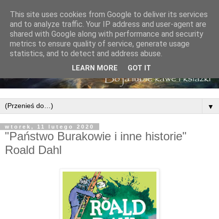
This site uses cookies from Google to deliver its services
and to analyze traffic. Your IP address and user-agent are
shared with Google along with performance and security
metrics to ensure quality of service, generate usage
statistics, and to detect and address abuse.
LEARN MORE
GOT IT
▼
wtorek, 11 lutego 2020
"Państwo Burakowie i inne historie"
Roald Dahl