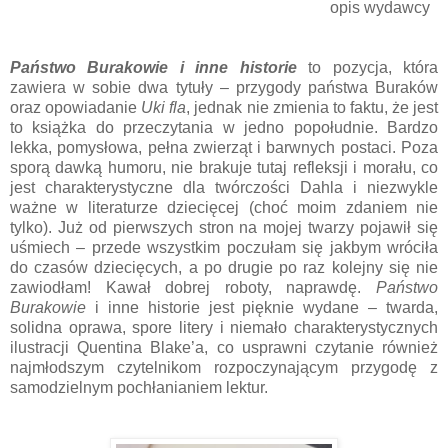
opis wydawcy
Państwo Burakowie i inne historie
to pozycja, która
zawiera w sobie dwa tytuły – przygody państwa Buraków
oraz opowiadanie
Uki fla
, jednak nie zmienia to faktu, że jest
to książka do przeczytania w jedno popołudnie. Bardzo
lekka, pomysłowa, pełna zwierząt i barwnych postaci. Poza
sporą dawką humoru, nie brakuje tutaj refleksji i morału, co
jest charakterystyczne dla twórczości Dahla i niezwykle
ważne w literaturze dziecięcej (choć moim zdaniem nie
tylko). Już od pierwszych stron na mojej twarzy pojawił się
uśmiech – przede wszystkim poczułam się jakbym wróciła
do czasów dziecięcych, a po drugie po raz kolejny się nie
zawiodłam! Kawał dobrej roboty, naprawdę.
Państwo
Burakowie
i inne historie jest pięknie wydane – twarda,
solidna oprawa, spore litery i niemało charakterystycznych
ilustracji Quentina Blake’a, co usprawni czytanie również
najmłodszym czytelnikom rozpoczynającym przygodę z
samodzielnym pochłanianiem lektur.