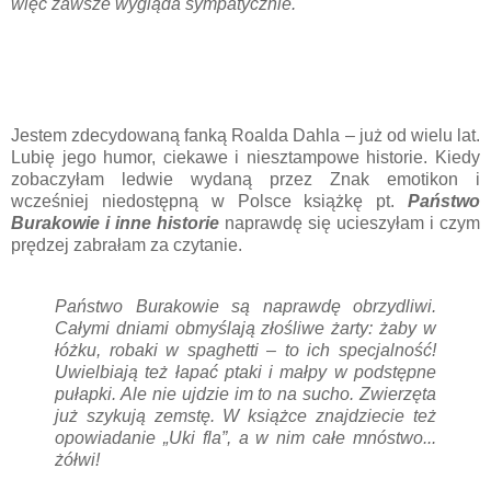
więc zawsze wygląda sympatycznie.
Jestem zdecydowaną fanką Roalda Dahla – już od wielu lat.
Lubię jego humor, ciekawe i niesztampowe historie. Kiedy
zobaczyłam ledwie wydaną przez Znak emotikon i
wcześniej niedostępną w Polsce książkę pt.
Państwo
Burakowie i inne historie
naprawdę się ucieszyłam i czym
prędzej zabrałam za czytanie.
Państwo Burakowie są naprawdę obrzydliwi.
Całymi dniami obmyślają złośliwe żarty: żaby w
łóżku, robaki w spaghetti – to ich specjalność!
Uwielbiają też łapać ptaki i małpy w podstępne
pułapki. Ale nie ujdzie im to na sucho. Zwierzęta
już szykują zemstę. W książce znajdziecie też
opowiadanie „Uki fla”, a w nim całe mnóstwo...
żółwi!