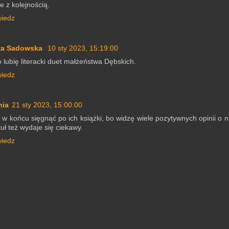
e z kolejnością.
iedz
ta Sadowska
10 sty 2023, 15:19:00
 lubię literacki duet małżeństwa Dębskich.
iedz
nia
21 sty 2023, 15:00:00
w końcu sięgnąć po ich książki, bo widzę wiele pozytywnych opinii o ni
tuł też wydaje się ciekawy.
iedz