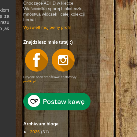
Chodzące ADHD w kiecce.
Właścicielka sporej biblioteczki,
kiem
mnóstwa włóczek i całej kolekcji
ię za
herbat.
 razu
Wyświetl mój pełny profil
o jak
Znajdziesz mnie tutaj ;)
Przyciski społecznościowe dostarczyły
profilki.pl
Archiwum bloga
►
2026
(31)