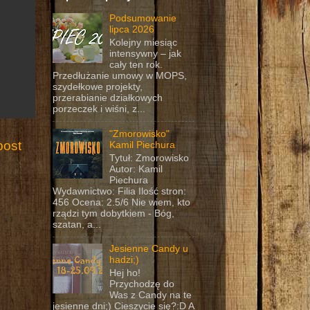
Podsumowanie
lipca 2026
Kolejny miesiąc
intensywny – jak
cały ten rok.
Przedłużanie umowy w MOPS,
szydełkowe projekty,
przerabianie działkowych
porzeczek i wiśni, z...
"Zmorowisko"
post
Kamil Piechura
Tytuł: Zmorowisko
Autor: Kamil
Piechura
Wydawnictwo: Filia Ilość stron:
456 Ocena: 2.5/6 Nie wiem, kto
rządzi tym dobytkiem - Bóg,
szatan, a...
Jesienne Candy u
hadzi;)
Hej ho!
Przychodzę do
Was z Candy na te
jesienne dni;) Cieszycie się?:D A