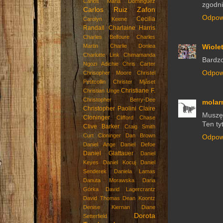
Carlos Maria Dominguez
zgodni
Carlos Ruiz Zafon
Odpow
Cecilia
Carolyn Keene
Randall
Charlaine Harris
Charles Belfoure
Charles
Martin
Charlie Donlea
Wiole
Charlotte Link
Chimamanda
Bardzo
Ngozi Adichie
Chris Carter
Odpow
Chrisopher Moore
Christel
Petitcollin
Christer Mjåset
Christiane F.
Christian Unge
Christopher Berry-Dee
molar
Christopher Paolini
Claire
Muszę 
Cloninger
Clifford Chase
Ten ty
Clive Barker
Craig Smith
Curt Cloninger
Dan Brown
Odpow
Daniel Ange
Daniel Defoe
Daniel Glattauer
Daniel
Keyes
Daniel Kocuj
Daniel
Senderek
Daniela Lamas
Danuta Morawska
Daria
Górka
David Lagercrantz
David Thomas
Dean Koontz
Denise Kiernan
Diane
Dorota
Setterfield