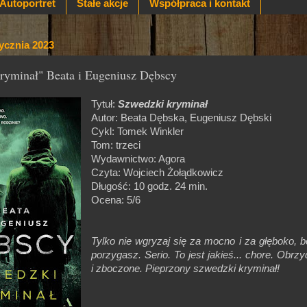
Autoportret
Stałe akcje
Współpraca i kontakt
tycznia 2023
ryminał" Beata i Eugeniusz Dębscy
Tytuł:
Szwedzki kryminał
Autor: Beata Dębska, Eugeniusz Dębski
Cykl: Tomek Winkler
Tom: trzeci
Wydawnictwo: Agora
Czyta: Wojciech Żołądkowicz
Długość: 10 godz. 24 min.
Ocena: 5/6
Tylko nie wgryzaj się za mocno i za głęboko, b
porzygasz. Serio. To jest jakieś... chore. Obrzy
i zboczone. Pieprzony szwedzki kryminał!