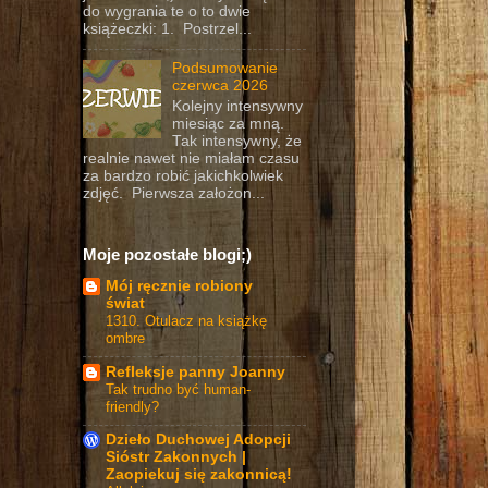
do wygrania te o to dwie
książeczki: 1. Postrzel...
Podsumowanie
czerwca 2026
Kolejny intensywny
miesiąc za mną.
Tak intensywny, że
realnie nawet nie miałam czasu
za bardzo robić jakichkolwiek
zdjęć. Pierwsza założon...
Moje pozostałe blogi;)
Mój ręcznie robiony
świat
1310. Otulacz na książkę
ombre
Refleksje panny Joanny
Tak trudno być human-
friendly?
Dzieło Duchowej Adopcji
Sióstr Zakonnych |
Zaopiekuj się zakonnicą!