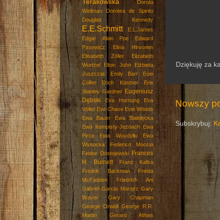
Terakowska
Dorota
Wellman
Dorotea de Spirito
Douglas Kennedy
E.E.Schmitt
E.L.James
Edgar Allan Poe
Edward
Pasewicz
Elina Hirvonen
Elisabeth Zöller
Elizabeth
Dziękuję za k
Wurtzel
Elton John
Elżbieta
Juszczak
Emily Barr
Eoin
Colfer
Erich Kästner
Erle
Eugeniusz
Stanley Gardner
Dębski
Eva Hornung
Eva
Nowszy po
Völler
Eve Chase
Evie Woods
Ewa Bauer
Ewa Białołęcka
Subskrybuj:
K
Ewa Kempisty-Jeznach
Ewa
Pirce
Ewa Woydyłło
Ewa
Wysocka
Federico Moccia
Frances
Fiodor Dostojewski
H. Burnett
Franz Kafka
Fredrik Backman
Freida
McFadden
Friedrich Ani
Gabriel Garcia Marqez
Gary
Braver
Gary Chapman
George Orwell
George R.R.
Martin
Gerard Athias