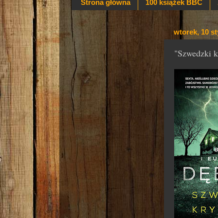
Strona główna
100 książek BBC
wtorek, 10 s
"Szwedzki k