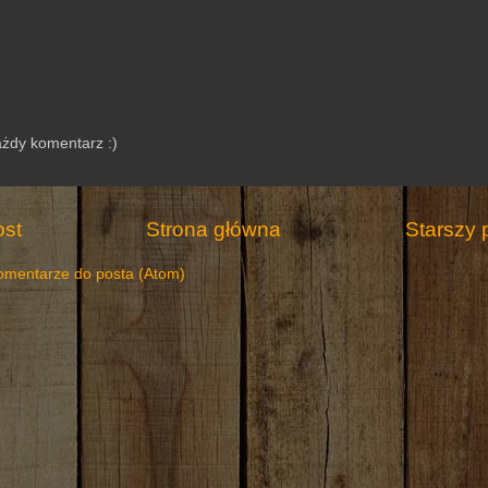
ażdy komentarz :)
st
Strona główna
Starszy 
omentarze do posta (Atom)