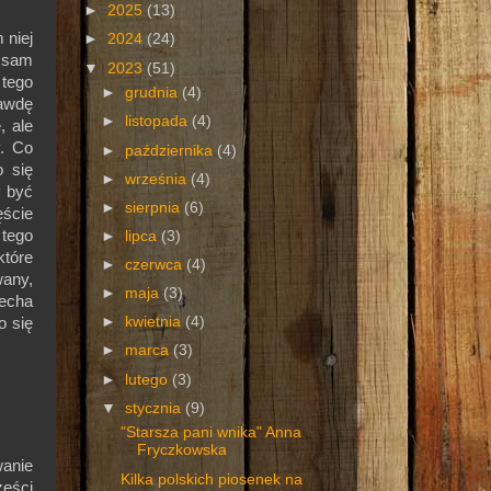
►
2025
(13)
 niej
►
2024
(24)
u sam
▼
2023
(51)
tego
►
grudnia
(4)
rawdę
►
listopada
(4)
, ale
y. Co
►
października
(4)
o się
►
września
(4)
 być
►
sierpnia
(6)
ęście
 tego
►
lipca
(3)
które
►
czerwca
(4)
any,
►
maja
(3)
echa
►
kwietnia
(4)
o się
►
marca
(3)
►
lutego
(3)
▼
stycznia
(9)
"Starsza pani wnika" Anna
Fryczkowska
wanie
Kilka polskich piosenek na
zęści