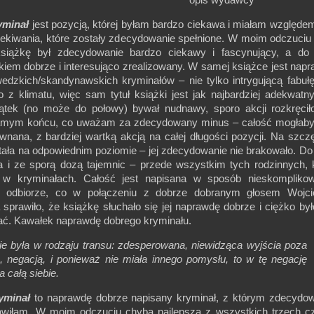
opis wydawcy
yminał
jest pozycją, której byłam bardzo ciekawa i miałam względem
zekiwania, które zostały zdecydowanie spełnione. W moim odczuci
siążkę był zdecydowanie bardzo ciekawy i fascynujący, a do 
kiem dobrze i interesująco zrealizowany. W samej książce jest nap
edzkich/skandynawskich kryminałów – nie tylko intrygującą fabułę
o z klimatu, więc sam tytuł książki jest jak najbardziej adekwatn
tek (no może do połowy) bywał nudnawy, sporo akcji rozkręcił
samym końcu, co uważam za zdecydowany minus – całość mogłaby
wnana, z bardziej wartką akcją na całej długości pozycji. Na szcz
tała na odpowiednim poziomie – jej zdecydowanie nie brakowało. Do
a i ze sporą dozą tajemnic – przede wszystkim tych rodzinnych, 
ę w kryminałach. Całość jest napisana w sposób nieskomplikow
 odbiorze, co w połączeniu z dobrze dobranym głosem Wojci
sprawiło, że książkę słuchało się jej naprawdę dobrze i ciężko był
wać. Kawałek naprawdę dobrego kryminału.
ie była w rodzaju transu: zdesperowana, niewidząca wyjścia poza
 negacją, i ponieważ nie miała innego pomysłu, to w tę negację
a całą siebie.
yminał
to naprawdę dobrze napisany kryminał, z którym zdecydo
awiłam. W moim odczuciu chyba najlepsza z wszystkich trzech c