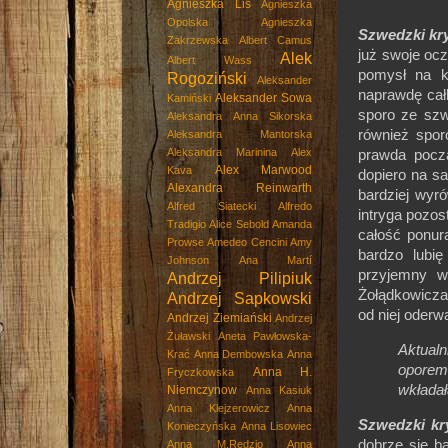
Agnieszka Lis
Agnieszka
Opolska
Agnieszka
Szwedzki kr
Zakrzewska
Albert Camus
już swoje oc
Alek
Albert Wass
pomysł na k
Rogoziński
Aleksander
naprawdę cał
Aleksander Sowa
Kamiński
sporo ze szw
Aleksandra Anna Sikorska
również spor
Aleksandra Mantorska
Aleksandra Marinina
Alex
prawda począ
Alex Marwood
Kava
dopiero na 
Alexandra Reinwarth
bardziej wyró
Alfred Siatecki
Alfredo
intryga pozos
Tradigio
Alice Sebold
Amanda
całość ponur
Prowse
Amedeo Cencini
Amy
bardzo lubi
Johnson
Ana Martí
przyjemny w
Andrzej Pilipiuk
Żołądkowicza 
Andrzej Sapkowski
od niej oder
Andrzej Ziemiański
Andrzej
Żuławski
Aneta Pawłowska-
Aktualn
Krać
Anna Dembowska
Anna
oporem,
Anna H.
Fryczkowska
wkładał
Niemczynow
Anna Kasiuk
Anna Klejzerowicz
Anna
Szwedzki kr
Konieczyńska
Anna Lisowiec
dobrze się b
Anna M.Rędzio
Anna