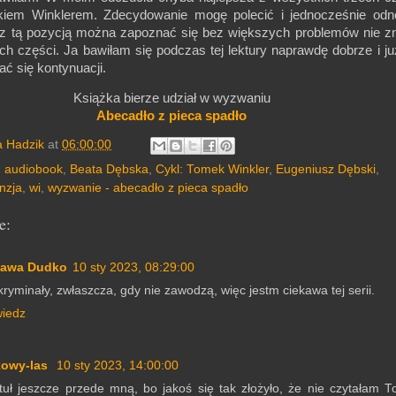
kiem Winklerem. Zdecydowanie mogę polecić i jednocześnie odn
 z tą pozycją można zapoznać się bez większych problemów nie z
h części. Ja bawiłam się podczas tej lektury naprawdę dobrze i ju
ć się kontynuacji.
Książka bierze udział w wyzwaniu
Abecadło z pieca spadło
a Hadzik
at
06:00:00
,
audiobook
,
Beata Dębska
,
Cykl: Tomek Winkler
,
Eugeniusz Dębski
,
nzja
,
wi
,
wyzwanie - abecadło z pieca spadło
e:
ława Dudko
10 sty 2023, 08:29:00
kryminały, zwłaszcza, gdy nie zawodzą, więc jestm ciekawa tej serii.
iedz
kowy-las
10 sty 2023, 14:00:00
tuł jeszcze przede mną, bo jakoś się tak złożyło, że nie czytałam 