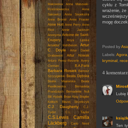
Makowska
Anna Matusiak-
cyklu z Tom
Rześniowiecka
Anna
wrażenie, że
Sakowicz
Anna Snoekstra
wcześniejszyc
Anne Brontë
Anne Frasier
mogę doczeka
Anne Holt
Anne Perry
Anne
Rice
Annie Jackson
Antoine de Saint-
Anonyma
Exupery
Anya Lipska
Artur
Arnaldur Indriðason
Posted by
Asi
C. Doyle
Artur Daniel
Labels:
Agora
Artur Nowak
Grabowski
kryminał
,
rece
Arturo Perez-Reverte
Avery
B.A.Paris
Corman
Barbara Rosiek
4 komentarz
Bartosz
Beata Dębska
Szczygielski
Beata Majewska
Beata
Miros
Pawlikowska
Bernadeta
Prandzioch
Bernadette Noll
Lubię 
Bill Hybels
Brian King
Brigitte
Odpow
Kolloch
Błażej Strzelczyk
C.J. Daugherty
C.J.
Tudor
C.L. Taylor
C.S.Lewis
Camilla
książ
Läckberg
Carlo Nesti
Ten ty