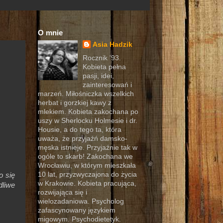
O mnie
Asia Hadzik
Rocznik '93.
Kobieta pełna
pasji, idei,
zainteresowań i
marzeń. Miłośniczka wszelkich
herbat i gorzkiej kawy z
mlekiem. Kobieta zakochana po
uszy w Sherlocku Holmesie i dr.
Housie, a do tego ta, która
uważa, że przyjaźń damsko-
męska istnieje. Przyjaźnie tak w
ogóle to skarb! Zakochana we
Wrocławiu, w którym mieszkała
10 lat, przyzwyczajona do życia
o się
w Krakowie. Kobieta pracująca,
dliwe
rozwijająca się i
wielozadaniowa. Psycholog
zafascynowany językiem
migowym. Psychodietetyk.