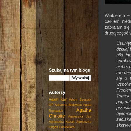
Winklerem – 
całkiem nied
zabrałam się 
drugą część w
Usunięt
dzisiaj 
nikt i
sprób
niebez
Szukaj na tym blogu
morders
się o 
współwi
Problem
Autorzy
Tomek 
Adam Kay
Adam Szustak
pogmat
OP
Adrianna Biełowiec
Agata
prześl
Agatha
Romaniuk
tajemni
Christie
Agnieszka Jeż
zaciska
Agnieszka Kozak
Agnieszka
skrzy
Lingas-Łoniewska