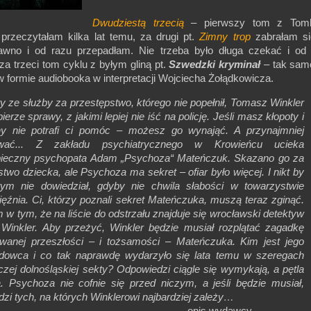
Dwudziestą trzecią
– pierwszy tom z Tom
przeczytałam kilka lat temu, za drugi pt.
Zimny trop
zabrałam s
awno i od razu przepadłam. Nie trzeba było długa czekać i od
za trzeci tom cyklu z byłym gliną pt.
Szwedzki kryminał
– tak sam
 formie audiobooka w interpretacji Wojciecha Żołądkowicza.
y ze służby za przestępstwo, którego nie popełnił, Tomasz Winkler
bierze sprawy, z jakimi lepiej nie iść na policję. Jeśli masz kłopoty i
nny nie potrafi ci pomóc – możesz go wynająć. A przynajmniej
ować... Z zakładu psychiatrycznego w Krowieńcu ucieka
pieczny psychopata Adam „Psychoza“ Mateńczuk. Skazano go za
two dziecka, ale Psychoza ma sekret – ofiar było więcej. I nikt by
tym nie dowiedział, gdyby nie chwila słabości w towarzystwie
ęźnia. Ci, którzy poznali sekret Mateńczuka, muszą teraz zginąć.
 w tym, że na liście do odstrzału znajduje się wrocławski detektyw
Winkler. Aby przeżyć, Winkler będzie musiał rozplątać zagadkę
wanej przeszłości – i tożsamości – Mateńczuka. Kim jest jego
adowca i co tak naprawdę wydarzyło się lata temu w szeregach
czej dolnośląskiej sekty? Odpowiedzi ciągle się wymykają, a pętla
. Psychoza nie cofnie się przed niczym, a jeśli będzie musiał,
wdzi tych, na których Winklerowi najbardziej zależy…