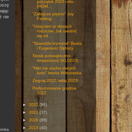
początek 2023 roku
oszę
(HOM...
nając
"Zabójcze piękno" Joy
ż nie
Fielding
"Uwięzieni w słowach
rodziców. Jak uwolnić
się od ...
"Szwedzki kryminał" Beata
i Eugeniusz Dębscy
Stosik poświąteczno-
noworoczny (#1/2023)
"Nikt nie słucha starych
ludzi" Iwona Wilmowska
Żegnaj 2022, witaj 2023!
Podsumowanie grudnia
2022
►
2022
(95)
►
2021
(37)
►
2020
(89)
►
2019
(40)
Tomka