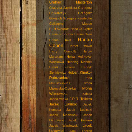
Graham Masterton
Grażyna Jagielska
Grzegorz
Drukarczyk
Grzegorz
Golojuch
Grzegorz Kasdepke
Guillaume Musso
H.P.Lovecraft
Halszka Opfer
Hanna Fronczak
Hanna Greń
Harlan
Hanna Krall
Coben
Harriet Brown
Harry Connolly
Haruki
Murakami
Helga Hoškova-
Weissowá
Henning Mankell
Henrik Fexeus
Henryk
Hubert Klimko-
Sienkiewicz
Dobrzaniecki
Irena
Matuszkiewicz
Iwona
Iwona
Majewska-Opiełka
Wilmowska
Izabela
J.R.R. Tolkien
Janiszewska
Jacek Galiński
Jacek
Komuda
Jacek Lusiński
Jacek Masłowski
Jacek
Ostrowski
Jacek Piekara
Jacek
Jacek Wasilewski
Łukawski
Jack Thorne