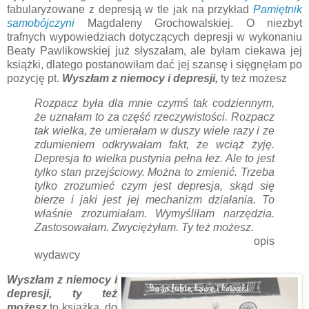
fabularyzowane z depresją w tle jak na przykład
Pamiętnik
samobójczyni
Magdaleny Grochowalskiej. O niezbyt
trafnych wypowiedziach dotyczących depresji w wykonaniu
Beaty Pawlikowskiej już słyszałam, ale byłam ciekawa jej
książki, dlatego postanowiłam dać jej szansę i sięgnęłam po
pozycję pt.
Wyszłam z niemocy i depresji,
ty też możesz
Rozpacz była dla mnie czymś tak codziennym,
że uznałam to za część rzeczywistości. Rozpacz
tak wielka, że umierałam w duszy wiele razy i ze
zdumieniem odkrywałam fakt, że wciąż żyję.
Depresja to wielka pustynia pełna łez. Ale to jest
tylko stan przejściowy. Można to zmienić. Trzeba
tylko zrozumieć czym jest depresja, skąd się
bierze i jaki jest jej mechanizm działania. To
właśnie zrozumiałam. Wymyśliłam narzędzia.
Zastosowałam. Zwyciężyłam. Ty też możesz.
opis
wydawcy
Wyszłam z niemocy i
depresji, ty też
możesz
to książka, do