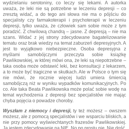
wydzielaniu serotoniny, co leczy się lekami. A autorka
uważa, że leki nie są potrzebne w leczeniu depresji – co
zresztą widać, a do tego ani słowa nie ma o pójściu do
specjalisty czy farmakoterapii i psychoterapii w leczeniu
depresji, tylko uważa, że człowiek sam sobie może z tym
poradzić. Z chwilową chandrą – jasne. Z depresją – nie ma
szans. Widać z jej strony zdecydowane bagatelizowanie
tematu oraz brak wiedzy na temat zaburzeń depresyjnych. A
jest to wyjątkowo niebezpieczne. Osoba depresyjna z
myślami samobójczymi przeczyta sobie książkę
Pawlikowskiej, w której mówi ona, że leki są niepotrzebne –
taka osoba może odstawić leki, bez konsultacji z lekarzem,
a to może być tragiczne w skutkach. Ale w Polsce o tym się
nie mówi, że rocznie więcej ludzi umiera śmiercią
samobójczą niż w wyniku wypadków komunikacyjnych. Po
co. Ale taka Beata Pawlikowska może polać sobie wodę na
temat wychodzenia z depresji bez specjalistów nie mając
chyba pojęcia o powadze choroby.
Wyszłam z niemocy i depresji,
ty też możesz – owszem
możesz, ale z pomocą specjalistów i we wsparciu bliskich, a
nie przy pomocy wyświechtanych frazesów Pawlikowskiej.
Ja jestem zdecydowanie na NIE. No po prostu nie. Nie dość,