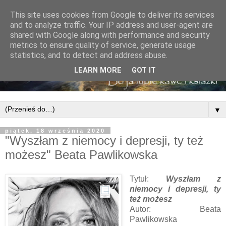
This site uses cookies from Google to deliver its services
and to analyze traffic. Your IP address and user-agent are
shared with Google along with performance and security
metrics to ensure quality of service, generate usage
statistics, and to detect and address abuse.
LEARN MORE
GOT IT
▼
piątek, 18 września 2020
"Wyszłam z niemocy i depresji, ty też
możesz" Beata Pawlikowska
Tytuł:
Wyszłam z
niemocy i depresji, ty
też możesz
Autor: Beata
Pawlikowska