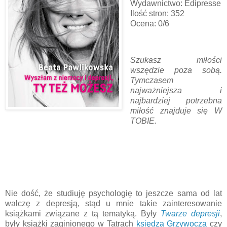
Wydawnictwo: Edipresse
Ilość stron: 352
Ocena: 0/6
Szukasz miłości
wszędzie poza sobą.
Tymczasem
najważniejsza i
najbardziej potrzebna
miłość znajduje się W
TOBIE.
Nie dość, że studiuję psychologię to jeszcze sama od lat
walczę z depresją, stąd u mnie takie zainteresowanie
książkami związane z tą tematyką. Były
Twarze depresji
,
były książki zaginionego w Tatrach
księdza Grzywocza
czy