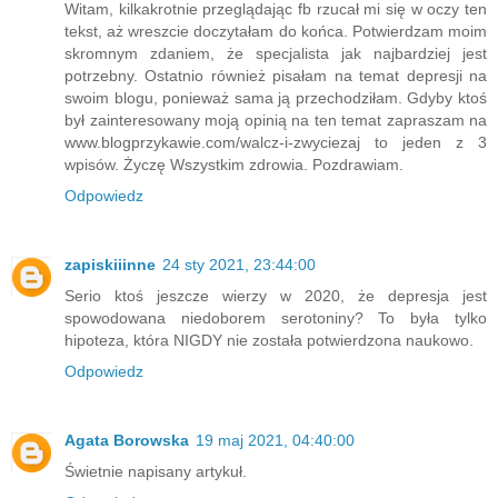
Witam, kilkakrotnie przeglądając fb rzucał mi się w oczy ten
tekst, aż wreszcie doczytałam do końca. Potwierdzam moim
skromnym zdaniem, że specjalista jak najbardziej jest
potrzebny. Ostatnio również pisałam na temat depresji na
swoim blogu, ponieważ sama ją przechodziłam. Gdyby ktoś
był zainteresowany moją opinią na ten temat zapraszam na
www.blogprzykawie.com/walcz-i-zwyciezaj to jeden z 3
wpisów. Życzę Wszystkim zdrowia. Pozdrawiam.
Odpowiedz
zapiskiiinne
24 sty 2021, 23:44:00
Serio ktoś jeszcze wierzy w 2020, że depresja jest
spowodowana niedoborem serotoniny? To była tylko
hipoteza, która NIGDY nie została potwierdzona naukowo.
Odpowiedz
Agata Borowska
19 maj 2021, 04:40:00
Świetnie napisany artykuł.