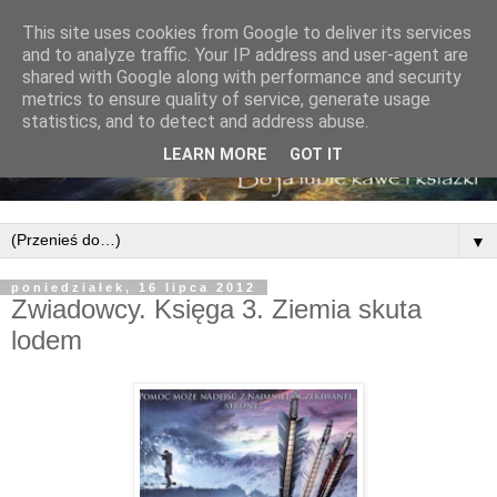
This site uses cookies from Google to deliver its services
and to analyze traffic. Your IP address and user-agent are
shared with Google along with performance and security
metrics to ensure quality of service, generate usage
statistics, and to detect and address abuse.
LEARN MORE
GOT IT
▼
poniedziałek, 16 lipca 2012
Zwiadowcy. Księga 3. Ziemia skuta
lodem