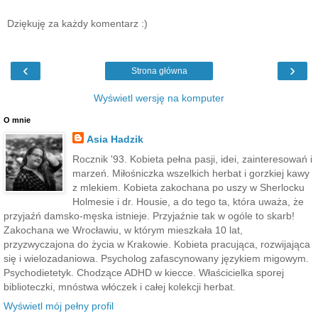
Dziękuję za każdy komentarz :)
‹
›
Strona główna
Wyświetl wersję na komputer
O mnie
Asia Hadzik
Rocznik '93. Kobieta pełna pasji, idei, zainteresowań i
marzeń. Miłośniczka wszelkich herbat i gorzkiej kawy
z mlekiem. Kobieta zakochana po uszy w Sherlocku
Holmesie i dr. Housie, a do tego ta, która uważa, że
przyjaźń damsko-męska istnieje. Przyjaźnie tak w ogóle to skarb!
Zakochana we Wrocławiu, w którym mieszkała 10 lat,
przyzwyczajona do życia w Krakowie. Kobieta pracująca, rozwijająca
się i wielozadaniowa. Psycholog zafascynowany językiem migowym.
Psychodietetyk. Chodzące ADHD w kiecce. Właścicielka sporej
biblioteczki, mnóstwa włóczek i całej kolekcji herbat.
Wyświetl mój pełny profil