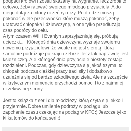
podpadł królowi i został skazany na wygnanie, lecz zrobił to
celowo, żeby ratować swojego młodego przyjaciela. A do
niego dołącza młody uczeń rycerzy. Po drodze muszą
pokonać wiele przeciwności,które muszą pokonać, żeby
uratować chłopaka i dziewczynę, a one tylko przedłużają
czas podróży do celu.
A tym czasem Will i Evanlyn zaprzyjaźniają się, próbują
ucieczki... Któregoś dnia dziewczyna wyznaje swojemu
nowemu przyjacielowi, że wcale nie jest sierotą, która
samotnie podróżuje po kraju i żebrze, lecz tak naprawdę jest
księżniczką. Ale któregoś dnia przyjaciele niestety zostają
rozdzieleni. Podczas, gdy dziewczyna się jakoś trzyma, to
chłopak podczas ciężkiej pracy traci siły i dodatkowo
uzależnia się od bardzo szkodliwego ziela. Ale na szczęście
w krytycznym momencie przychodzi pomoc. I to z najmniej
oczekiwanej strony.
Jest to książka z serii dla młodzieży, którą czyta się lekko i
przyjemnie. Dobre umilenie podróży w pociągu lub
zapchanie czasu czekając na pociąg w KFC;) Jeszcze tylko
kilka tomów do końca serii;)