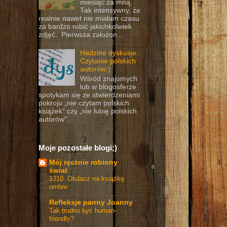
miesiąc za mną.
Tak intensywny, że
realnie nawet nie miałam czasu
za bardzo robić jakichkolwiek
zdjęć. Pierwsza założon...
Hadzine dyskusje:
Czytanie polskich
autorów;)
Wśród znajomych
lub w blogosferze
spotykam się ze stwierdzeniami
pokroju „nie czytam polskich
książek” czy „nie lubię polskich
autorów”...
Moje pozostałe blogi;)
Mój ręcznie robiony
świat
1310. Otulacz na książkę
ombre
Refleksje panny Joanny
Tak trudno być human-
friendly?