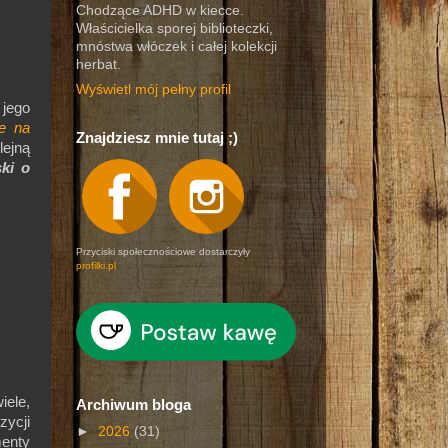
Chodzące ADHD w kiecce.
Właścicielka sporej biblioteczki,
mnóstwa włóczek i całej kolekcji
herbat.
Wyświetl mój pełny profil
jego
e na
Znajdziesz mnie tutaj ;)
lejną
ki o
Przyciski społecznościowe dostarczyły
profilki.pl
iele,
Archiwum bloga
zycji
►
2026
(31)
menty