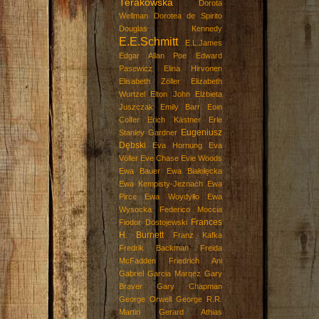
Terakowska
Dorota
Wellman
Dorotea de Spirito
Douglas Kennedy
E.E.Schmitt
E.L.James
Edgar Allan Poe
Edward
Pasewicz
Elina Hirvonen
Elisabeth Zöller
Elizabeth
Wurtzel
Elton John
Elżbieta
Juszczak
Emily Barr
Eoin
Colfer
Erich Kästner
Erle
Eugeniusz
Stanley Gardner
Dębski
Eva Hornung
Eva
Völler
Eve Chase
Evie Woods
Ewa Bauer
Ewa Białołęcka
Ewa Kempisty-Jeznach
Ewa
Pirce
Ewa Woydyłło
Ewa
Wysocka
Federico Moccia
Frances
Fiodor Dostojewski
H. Burnett
Franz Kafka
Fredrik Backman
Freida
McFadden
Friedrich Ani
Gabriel Garcia Marqez
Gary
Braver
Gary Chapman
George Orwell
George R.R.
Martin
Gerard Athias