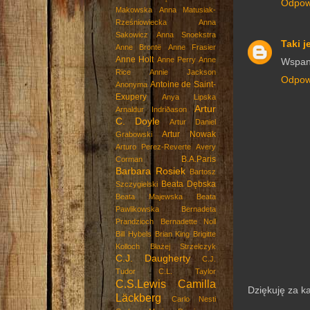
Odpow
Makowska
Anna Matusiak-
Rześniowiecka
Anna
Sakowicz
Anna Snoekstra
Taki j
Anne Brontë
Anne Frasier
Anne Holt
Anne Perry
Anne
Wspani
Rice
Annie Jackson
Odpow
Antoine de Saint-
Anonyma
Exupery
Anya Lipska
Artur
Arnaldur Indriðason
C. Doyle
Artur Daniel
Artur Nowak
Grabowski
Arturo Perez-Reverte
Avery
B.A.Paris
Corman
Barbara Rosiek
Bartosz
Beata Dębska
Szczygielski
Beata Majewska
Beata
Pawlikowska
Bernadeta
Prandzioch
Bernadette Noll
Bill Hybels
Brian King
Brigitte
Kolloch
Błażej Strzelczyk
C.J. Daugherty
C.J.
Tudor
C.L. Taylor
C.S.Lewis
Camilla
Dziękuję za k
Läckberg
Carlo Nesti