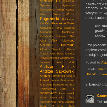
Agnieszka Lis
Agnieszka
kazań, wygła
Opolska
Agnieszka
ambony. A w
Zakrzewska
Albert Camus
wszystkim wp
Alek
Albert Wass
sporą i auten
Rogoziński
Aleksander
Aleksander Sowa
Kamiński
Nie ma
Aleksandra Anna Sikorska
granic
Aleksandra Mantorska
siebie.
Aleksandra Marinina
Alex
Alex Marwood
Kava
Czy poleca
Alexandra Reinwarth
Alfred Siatecki
Alfredo
dopiero zami
Tradigio
Alice Sebold
Amanda
a książka je
Prowse
Amedeo Cencini
Amy
Posted by
Asi
Johnson
Ana Martí
Andrzej Pilipiuk
Labels:
feliet
Andrzej Sapkowski
UNITAS
,
z wła
Andrzej Ziemiański
Andrzej
Żuławski
Aneta Pawłowska-
2 komentarz
Krać
Anna Dembowska
Anna
Anna H.
Fryczkowska
Niemczynow
Anna Kasiuk
Czarn
Anna Klejzerowicz
Anna
Też lu
Konieczyńska
Anna Lisowiec
Anna M.Rędzio
Anna