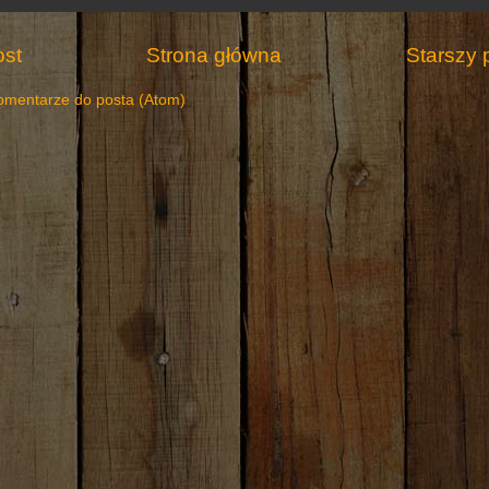
st
Strona główna
Starszy 
omentarze do posta (Atom)