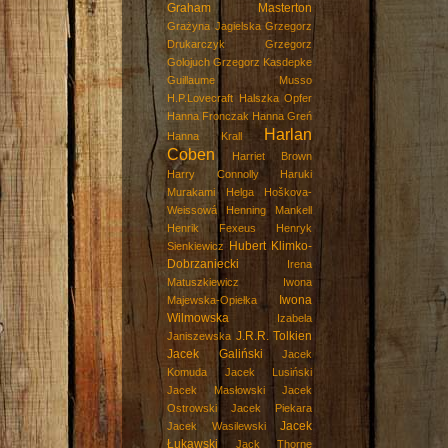
Graham Masterton
Grażyna Jagielska
Grzegorz
Drukarczyk
Grzegorz
Golojuch
Grzegorz Kasdepke
Guillaume Musso
H.P.Lovecraft
Halszka Opfer
Hanna Fronczak
Hanna Greń
Harlan
Hanna Krall
Coben
Harriet Brown
Harry Connolly
Haruki
Murakami
Helga Hoškova-
Weissowá
Henning Mankell
Henrik Fexeus
Henryk
Hubert Klimko-
Sienkiewicz
Dobrzaniecki
Irena
Matuszkiewicz
Iwona
Iwona
Majewska-Opiełka
Wilmowska
Izabela
J.R.R. Tolkien
Janiszewska
Jacek Galiński
Jacek
Komuda
Jacek Lusiński
Jacek Masłowski
Jacek
Ostrowski
Jacek Piekara
Jacek
Jacek Wasilewski
Łukawski
Jack Thorne