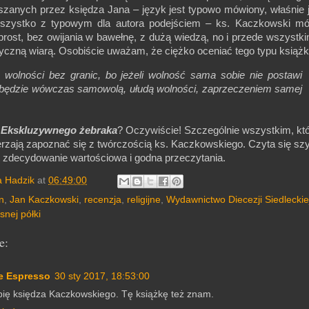
szanych przez księdza Jana – język jest typowo mówiony, właśnie 
szystko z typowym dla autora podejściem – ks. Kaczkowski mó
rost, bez owijania w bawełnę, z dużą wiedzą, no i przede wszystk
tyczną wiarą. Osobiście uważam, że ciężko oceniać tego typu książki
 wolności bez granic, bo jeżeli wolność sama sobie nie postawi
, będzie wówczas samowolą, ułudą wolności, zaprzeczeniem samej
m
Ekskluzywnego żebraka
? Oczywiście! Szczególnie wszystkim, kt
erzają zapoznać się z twórczością ks. Kaczkowskiego. Czyta się sz
st zdecydowanie wartościowa i godna przeczytania.
a Hadzik
at
06:49:00
on
,
Jan Kaczkowski
,
recenzja
,
religijne
,
Wydawnictwo Diecezji Siedleckie
snej półki
e:
e Espresso
30 sty 2017, 18:53:00
bię księdza Kaczkowskiego. Tę książkę też znam.