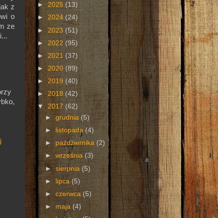
►
2025
(13)
jak z
wi o
►
2024
(24)
im ze
►
2023
(51)
...
►
2022
(95)
►
2021
(37)
►
2020
(89)
►
2019
(40)
órzy
►
2018
(42)
ybko,
▼
2017
(62)
►
grudnia
(5)
►
listopada
(4)
j
►
października
(2)
►
września
(3)
►
sierpnia
(5)
►
lipca
(5)
►
czerwca
(5)
►
maja
(4)