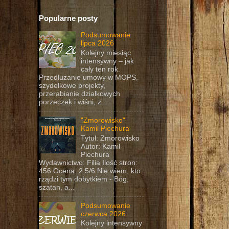
Popularne posty
Podsumowanie
lipca 2026
Kolejny miesiąc
intensywny – jak
cały ten rok.
Przedłużanie umowy w MOPS,
szydełkowe projekty,
przerabianie działkowych
porzeczek i wiśni, z...
"Zmorowisko"
Kamil Piechura
Tytuł: Zmorowisko
Autor: Kamil
Piechura
Wydawnictwo: Filia Ilość stron:
456 Ocena: 2.5/6 Nie wiem, kto
rządzi tym dobytkiem - Bóg,
szatan, a...
Podsumowanie
czerwca 2026
Kolejny intensywny