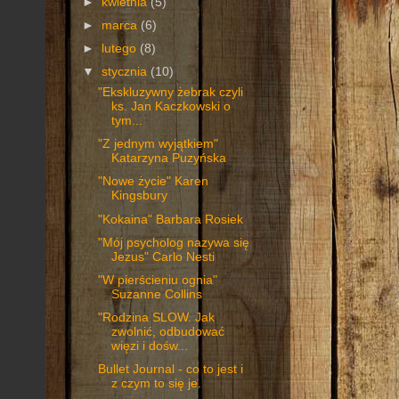
►
kwietnia
(5)
►
marca
(6)
►
lutego
(8)
▼
stycznia
(10)
"Ekskluzywny żebrak czyli
ks. Jan Kaczkowski o
tym...
"Z jednym wyjątkiem"
Katarzyna Puzyńska
"Nowe życie" Karen
Kingsbury
"Kokaina" Barbara Rosiek
"Mój psycholog nazywa się
Jezus" Carlo Nesti
"W pierścieniu ognia"
Suzanne Collins
"Rodzina SLOW. Jak
zwolnić, odbudować
więzi i dośw...
Bullet Journal - co to jest i
z czym to się je.