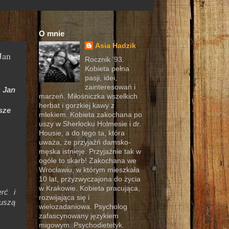
O mnie
Asia Hadzik
Jan
Rocznik '93.
Kobieta pełna
pasji, idei,
zainteresowań i
 Jan
marzeń. Miłośniczka wszelkich
herbat i gorzkiej kawy z
ze
mlekiem. Kobieta zakochana po
uszy w Sherlocku Holmesie i dr.
Housie, a do tego ta, która
uważa, że przyjaźń damsko-
męska istnieje. Przyjaźnie tak w
ogóle to skarb! Zakochana we
Wrocławiu, w którym mieszkała
10 lat, przyzwyczajona do życia
w Krakowie. Kobieta pracująca,
rć i
rozwijająca się i
muszą
wielozadaniowa. Psycholog
zafascynowany językiem
migowym. Psychodietetyk.