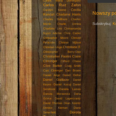
Carlos Maria Dominguez
Carlos Ruiz Zafon
Cecilia
Carolyn Keene
Nowszy po
Randall
Charlaine Harris
Charles Belfoure
Charles
Subskrybuj:
K
Martin
Charlie Donlea
Charlotte Link
Chimamanda
Ngozi Adichie
Chris Carter
Chrisopher Moore
Christel
Petitcollin
Christer Mjåset
Christiane F.
Christian Unge
Christopher Berry-Dee
Christopher Paolini
Claire
Cloninger
Clifford Chase
Clive Barker
Craig Smith
Curt Cloninger
Dan Brown
Daniel Ange
Daniel Defoe
Daniel Glattauer
Daniel
Keyes
Daniel Kocuj
Daniel
Senderek
Daniela Lamas
Danuta Morawska
Daria
Górka
David Lagercrantz
David Thomas
Dean Koontz
Denise Kiernan
Diane
Dorota
Setterfield