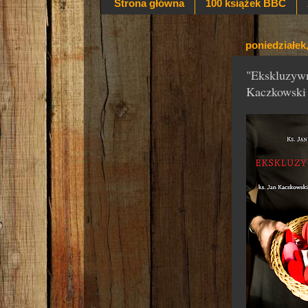
Strona główna
100 książek BBC
poniedziałek,
"Ekskluzywn
Kaczkowski