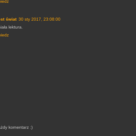
iedz
est świat
30 sty 2017, 23:08:00
ała lektura.
iedz
ażdy komentarz :)