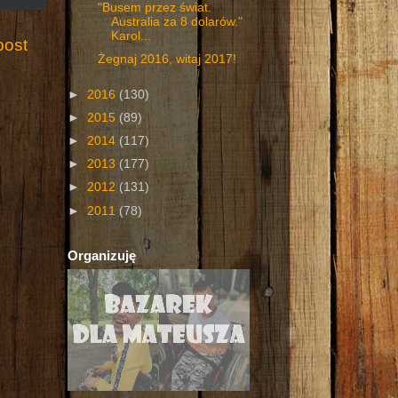
"Busem przez świat.
Australia za 8 dolarów."
Karol...
post
Żegnaj 2016, witaj 2017!
►
2016
(130)
►
2015
(89)
►
2014
(117)
►
2013
(177)
►
2012
(131)
►
2011
(78)
Organizuję