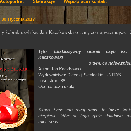
Autoportret
Stałe akcje
Współpraca i kontakt
 30 stycznia 2017
y żebrak czyli ks. Jan Kaczkowski o tym, co najważniejsze" 
Tytuł:
Ekskluzywny żebrak czyli ks.
Kaczkowski
o tym, co najważniejs
Autor: Jan Kaczkowski
Wydawnictwo: Diecezji Siedleckiej UNITAS
Ilość stron: 88
Ocena: poza skalą
Skoro życie ma swój sens, to także śmie
cierpienie, które są tego życia składową, 
mieć sens.