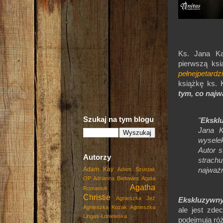
Ks. Jana Ka
pierwszą ksi
pełnejpetardzi
książkę ks.
tym, co najw
Szukaj na tym blogu
"
Ekskl
Jana K
wyselek
Autor s
Autorzy
strach
Adam Kay
Adam Szustak
najważn
OP
Adrianna Biełowiec
Agata
op
Agatha
Romaniuk
Christie
Agnieszka Jeż
Ekskluzywn
Agnieszka Kozak
Agnieszka
ale jest zde
Lingas-Łoniewska
podejmują róż