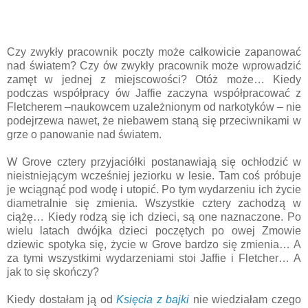
Czy zwykły pracownik poczty może całkowicie zapanować
nad światem? Czy ów zwykły pracownik może wprowadzić
zamęt w jednej z miejscowości? Otóż może… Kiedy
podczas współpracy ów Jaffie zaczyna współpracować z
Fletcherem –naukowcem uzależnionym od narkotyków – nie
podejrzewa nawet, że niebawem staną się przeciwnikami w
grze o panowanie nad światem.
W Grove cztery przyjaciółki postanawiają się ochłodzić w
nieistniejącym wcześniej jeziorku w lesie. Tam coś próbuje
je wciągnąć pod wodę i utopić. Po tym wydarzeniu ich życie
diametralnie się zmienia. Wszystkie cztery zachodzą w
ciążę… Kiedy rodzą się ich dzieci, są one naznaczone. Po
wielu latach dwójka dzieci poczętych po owej Zmowie
dziewic spotyka się, życie w Grove bardzo się zmienia… A
za tymi wszystkimi wydarzeniami stoi Jaffie i Fletcher… A
jak to się skończy?
Kiedy dostałam ją od
Księcia z bajki
nie wiedziałam czego