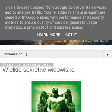
This site uses cookies from Google to deliver its services
and to analyze traffic. Your IP address and user-agent are
shared with Google along with performance and security
metrics to ensure quality of service, generate usage
statistics, and to detect and address abuse.
LEARN MORE
GOT IT
▼
środa, 26 września 2012
Wielkie sekretne widowisko