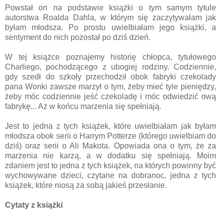
Powstał on na podstawie książki o tym samym tytule
autorstwa Roalda Dahla, w którym się zaczytywałam jak
byłam młodsza. Po prostu uwielbiałam jego książki, a
sentyment do nich pozostał po dziś dzień.
W tej książce poznajemy historię chłopca, tytułowego
Charliego, pochodzącego z ubogiej rodziny. Codziennie,
gdy szedł do szkoły przechodził obok fabryki czekolady
pana Wonki zawsze marzył o tym, żeby mieć tyle pieniędzy,
żeby móc codziennie jeść czekoladę i móc odwiedzić ową
fabrykę... Aż w końcu marzenia się spełniają.
Jest to jedna z tych książek, które uwielbiałam jak byłam
młodsza obok serii o Harrym Potterze (którego uwielbiam do
dziś) oraz serii o Ali Makota. Opowiada ona o tym, że za
marzenia nie karzą, a w dodatku się spełniają. Moim
zdaniem jest to jedna z tych książek, na których powinny być
wychowywane dzieci, czytane na dobranoc, jedna z tych
książek, które niosą za sobą jakieś przesłanie.
Cytaty z książki