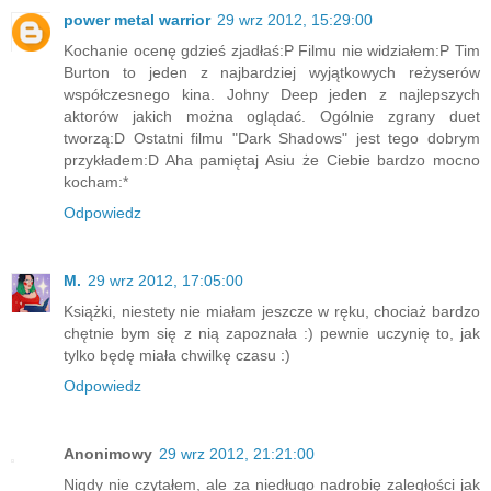
power metal warrior
29 wrz 2012, 15:29:00
Kochanie ocenę gdzieś zjadłaś:P Filmu nie widziałem:P Tim
Burton to jeden z najbardziej wyjątkowych reżyserów
współczesnego kina. Johny Deep jeden z najlepszych
aktorów jakich można oglądać. Ogólnie zgrany duet
tworzą:D Ostatni filmu "Dark Shadows" jest tego dobrym
przykładem:D Aha pamiętaj Asiu że Ciebie bardzo mocno
kocham:*
Odpowiedz
M.
29 wrz 2012, 17:05:00
Książki, niestety nie miałam jeszcze w ręku, chociaż bardzo
chętnie bym się z nią zapoznała :) pewnie uczynię to, jak
tylko będę miała chwilkę czasu :)
Odpowiedz
Anonimowy
29 wrz 2012, 21:21:00
Nigdy nie czytałem, ale za niedługo nadrobię zaległości jak