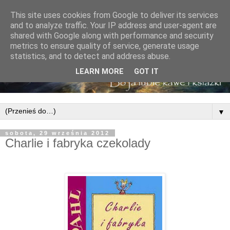
This site uses cookies from Google to deliver its services
and to analyze traffic. Your IP address and user-agent are
shared with Google along with performance and security
metrics to ensure quality of service, generate usage
statistics, and to detect and address abuse.
LEARN MORE
GOT IT
▼
sobota, 29 września 2012
Charlie i fabryka czekolady