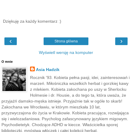
Dziękuję za każdy komentarz :)
‹
›
Strona główna
Wyświetl wersję na komputer
O mnie
Asia Hadzik
Rocznik '93. Kobieta pełna pasji, idei, zainteresowań i
marzeń. Miłośniczka wszelkich herbat i gorzkiej kawy
z mlekiem. Kobieta zakochana po uszy w Sherlocku
Holmesie i dr. Housie, a do tego ta, która uważa, że
przyjaźń damsko-męska istnieje. Przyjaźnie tak w ogóle to skarb!
Zakochana we Wrocławiu, w którym mieszkała 10 lat,
przyzwyczajona do życia w Krakowie. Kobieta pracująca, rozwijająca
się i wielozadaniowa. Psycholog zafascynowany językiem migowym.
Psychodietetyk. Chodzące ADHD w kiecce. Właścicielka sporej
biblioteczki, mnóstwa włóczek i całej kolekcji herbat.