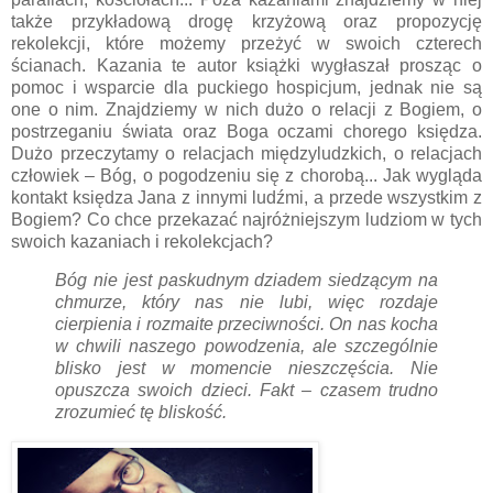
także przykładową drogę krzyżową oraz propozycję
rekolekcji, które możemy przeżyć w swoich czterech
ścianach. Kazania te autor książki wygłaszał prosząc o
pomoc i wsparcie dla puckiego hospicjum, jednak nie są
one o nim. Znajdziemy w nich dużo o relacji z Bogiem, o
postrzeganiu świata oraz Boga oczami chorego księdza.
Dużo przeczytamy o relacjach międzyludzkich, o relacjach
człowiek – Bóg, o pogodzeniu się z chorobą... Jak wygląda
kontakt księdza Jana z innymi ludźmi, a przede wszystkim z
Bogiem? Co chce przekazać najróżniejszym ludziom w tych
swoich kazaniach i rekolekcjach?
Bóg nie jest paskudnym dziadem siedzącym na
chmurze, który nas nie lubi, więc rozdaje
cierpienia i rozmaite przeciwności. On nas kocha
w chwili naszego powodzenia, ale szczególnie
blisko jest w momencie nieszczęścia. Nie
opuszcza swoich dzieci. Fakt – czasem trudno
zrozumieć tę bliskość.