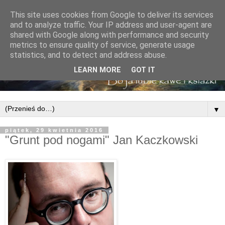
This site uses cookies from Google to deliver its services
and to analyze traffic. Your IP address and user-agent are
shared with Google along with performance and security
metrics to ensure quality of service, generate usage
statistics, and to detect and address abuse.
LEARN MORE
GOT IT
▼
piątek, 29 kwietnia 2016
"Grunt pod nogami" Jan Kaczkowski