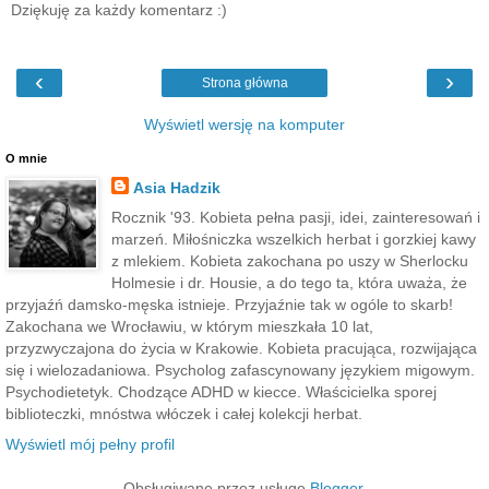
Dziękuję za każdy komentarz :)
‹
›
Strona główna
Wyświetl wersję na komputer
O mnie
Asia Hadzik
Rocznik '93. Kobieta pełna pasji, idei, zainteresowań i
marzeń. Miłośniczka wszelkich herbat i gorzkiej kawy
z mlekiem. Kobieta zakochana po uszy w Sherlocku
Holmesie i dr. Housie, a do tego ta, która uważa, że
przyjaźń damsko-męska istnieje. Przyjaźnie tak w ogóle to skarb!
Zakochana we Wrocławiu, w którym mieszkała 10 lat,
przyzwyczajona do życia w Krakowie. Kobieta pracująca, rozwijająca
się i wielozadaniowa. Psycholog zafascynowany językiem migowym.
Psychodietetyk. Chodzące ADHD w kiecce. Właścicielka sporej
biblioteczki, mnóstwa włóczek i całej kolekcji herbat.
Wyświetl mój pełny profil
Obsługiwane przez usługę
Blogger
.