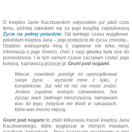
O księdzu Janie Kaczkowskim usłyszałam już jakiś czas
temu, później zabrałam się za jego książkę zatytułowaną
Życie na pełnej petardzie.
Od tamtego czasu wyjątkowo
polubiłam księdza Jana – jego podejście do życia, choroby...
Ostatnio wstrząsnęła mną (i zapewne nie tylko mną)
informacja o jego śmierci, choć z racji glejaka była ona do
przewidzenia. I w tym samym czasie zaczęłam czytać jego
kolejną, najnowszą pozycję pt.
Grunt pod nogami.
Wiecie, nowotwór pomógł mi uporządkować
swoje życie - wyzwolił mnie z lęku, z
kompleksów. Już nikt mi nic nie może zrobić.
Jestem zupełnie wolnym człowiekiem. Nie
życząc wam żadnego nieszczęścia, namawiam
was do tego, żebyście nie tkwili w sytuacjach,
które was mocno męczą.
Grunt pod nogami
to zbiór kilkunastu kazań księdza Jana
Kaczkowskiego, które wygłaszał w różnych miastach,
parafiach, kościołach... Poza kazaniami znajdziemy w niej