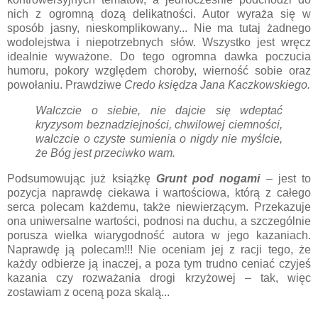
nich z ogromną dozą delikatności. Autor wyraża się w
sposób jasny, nieskomplikowany... Nie ma tutaj żadnego
wodolejstwa i niepotrzebnych słów. Wszystko jest wręcz
idealnie wyważone. Do tego ogromna dawka poczucia
humoru, pokory względem choroby, wierność sobie oraz
powołaniu. Prawdziwe
Credo księdza Jana Kaczkowskiego.
Walczcie o siebie, nie dajcie się wdeptać
kryzysom beznadziejności, chwilowej ciemności,
walczcie o czyste sumienia o nigdy nie myślcie,
że Bóg jest przeciwko wam.
Podsumowując już książkę
Grunt pod nogami
– jest to
pozycja naprawdę ciekawa i wartościowa, którą z całego
serca polecam każdemu, także niewierzącym. Przekazuje
ona uniwersalne wartości, podnosi na duchu, a szczególnie
porusza wielka wiarygodność autora w jego kazaniach.
Naprawdę ją polecam!!! Nie oceniam jej z racji tego, że
każdy odbierze ją inaczej, a poza tym trudno ceniać czyjeś
kazania czy rozważania drogi krzyżowej – tak, więc
zostawiam z oceną poza skalą...