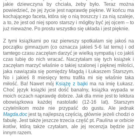
jakie dziewczyna by chciała, żeby było. Teraz można
powiedzieć, że jej życie jest naprawdę piękne. W końcu ma
kochającego faceta, która się o nią troszczy i za nią szaleje,
a to, że jest od niej sporo starszy i mógłby być jej ojcem – to
już nieważne. Po prostu wszystko się układa i jest pięknie.
Z tymi książkami po raz pierwszy spotkałam się jakoś na
początku gimnazjum (co oznacza jakieś 5-6 lat temu) i od
tamtego czasu zaczęłam darzyć je wielką sympatią i co jakiś
czas lubię do nich wracać. Naczytałam się tych książek i
zaczęłam marzyć właśnie o takiej szalonej i pięknej miłości,
jaka nawiązała się pomiędzy Magdą i Łukaszem Starszym.
No i jakieś 8 miesięcy temu trafiła mi się właśnie taka
miłość. Ba! Nawet mój
Książę z bajki
ma na imię Łukasz.
Choć język książki jest dość banalny, książka wypada w
moich oczach naprawdę dobrze. Jak dla mnie jest to lektura
obowiązkowa każdej nastolatki (12-16 lat). Starszym
czytelnikom może nie przypaść do gustu. Ale jednak
Magda.doc
jest tą najlepszą częścią, głównie jeżeli chodzi o
fabułę. Jest także jeszcze trzecia część pt.
Paulina w orbicie
kotów
, którą także czytałam, ale jej recenzja będzie już
innym razem.