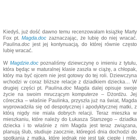
Kiedyś, już dość dawno temu recenzowałam książkę Marty
Fox pt.
Magda.doc
zaznaczając, że lubię do niej wracać.
Paulina.doc
jest jej kontynuacją, do której równie często
lubię wracać.
W
Magdzie.doc
poznaliśmy dziewczynę o imieniu z tytułu,
która będąc w maturalnej klasie zaszła w ciążę, a chłopak,
który ma być ojcem nie jest gotowy do tej roli. Dziewczyna
wchodzi w coraz bliższe relacje z dziadkiem dziecka… W
drugiej części pt.
Paulina.doc
Magda dalej opisuje swoje
życie na swoim mruczącym komputerze – Dżordżu. Jej
córeczka – właśnie Paulinka, przyszła już na świat, Magda
wyprowadziła się od despotycznej i apodyktycznej matki, z
którą nigdy nie miała dobrych relacji. Teraz mieszka w
mieszkaniu, które należy do Łukasza Starszego – dziadka
dziecka i to właśnie z nim Magda jest teraz związana,
planują ślub, studiuje zaocznie, któregoś dnia dochodzi do
spotkania z matką, które jednak nie jest tak ciepłe i miłe,