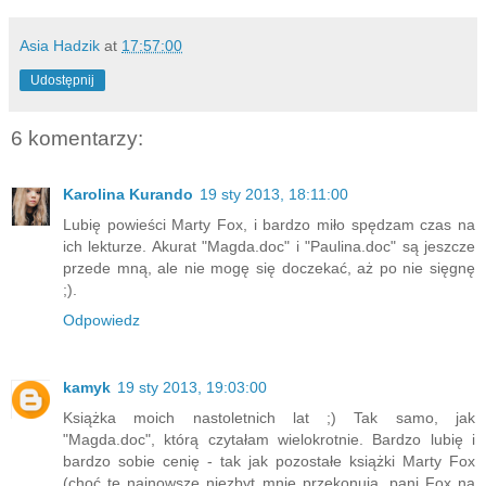
Asia Hadzik
at
17:57:00
Udostępnij
6 komentarzy:
Karolina Kurando
19 sty 2013, 18:11:00
Lubię powieści Marty Fox, i bardzo miło spędzam czas na
ich lekturze. Akurat "Magda.doc" i "Paulina.doc" są jeszcze
przede mną, ale nie mogę się doczekać, aż po nie sięgnę
;).
Odpowiedz
kamyk
19 sty 2013, 19:03:00
Książka moich nastoletnich lat ;) Tak samo, jak
"Magda.doc", którą czytałam wielokrotnie. Bardzo lubię i
bardzo sobie cenię - tak jak pozostałe książki Marty Fox
(choć te najnowsze niezbyt mnie przekonują, pani Fox na